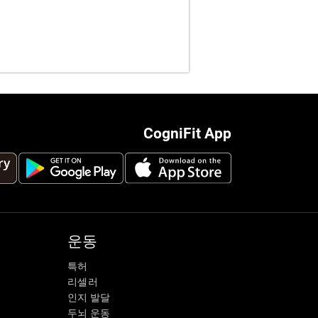
CogniFit App
운동
특허
리셀러
인지 발달
두뇌 운동