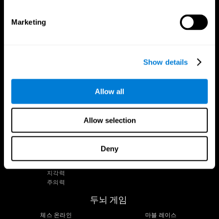
팔로우 하세요.
Marketing
Show details
두뇌
조사
정신과 두뇌
디지털 치료제 검증
두뇌에 대한 사실
컴퓨터 게임
Allow all
뇌의 부분
건강한 성인
신경세포
조종사
신경 가소성
전체론적 평가
Allow selection
인식
건강한 노인 (iTV)
기억 상실
고령자 교육
지적 장애
노인의 인지 상태
Deny
뇌 기능
체계적인 검토
집행 기능
SG4D 분류
지각력
주의력
두뇌 게임
체스 온라인
마블 레이스