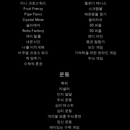
미니 크로스워드
멜로디 테니스
Fruit Frenzy
스크램블
Pipe Panic
애완동물 찾기
Crystal Miner
컬러러쉬
솔리테어
3D 퍼즐
Robo Factory
3D 퍼즐
개미 탈출
캔디 라인
네온사인
펭귄 탐험가
나를 미치게해
보드 게임
비주얼 크로스 워드
기억력을 위한 온라인 게임
짝 맞추기
두뇌 게임
수학적 혼돈
운동
특허
리셀러
인지 발달
두뇌 운동
심리 테스트
심리 운동
개인별 맞춤 두뇌훈련
정신 운동
재미있는 수학 게임