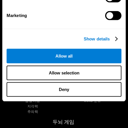
팔로우 하세요.
Marketing
Show details
두뇌
조사
정신과 두뇌
디지털 치료제 검증
Allow all
두뇌에 대한 사실
컴퓨터 게임
뇌의 부분
건강한 성인
신경세포
조종사
Allow selection
신경 가소성
전체론적 평가
인식
건강한 노인 (iTV)
기억 상실
고령자 교육
Deny
지적 장애
노인의 인지 상태
뇌 기능
체계적인 검토
집행 기능
SG4D 분류
지각력
주의력
두뇌 게임