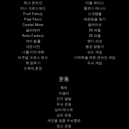
체스 온라인
마블 레이스
미니 크로스워드
멜로디 테니스
Fruit Frenzy
스크램블
Pipe Panic
애완동물 찾기
Crystal Miner
컬러러쉬
솔리테어
3D 퍼즐
Robo Factory
3D 퍼즐
개미 탈출
캔디 라인
네온사인
펭귄 탐험가
나를 미치게해
보드 게임
비주얼 크로스 워드
기억력을 위한 온라인 게임
짝 맞추기
두뇌 게임
수학적 혼돈
운동
특허
리셀러
인지 발달
두뇌 운동
심리 테스트
심리 운동
개인별 맞춤 두뇌훈련
정신 운동