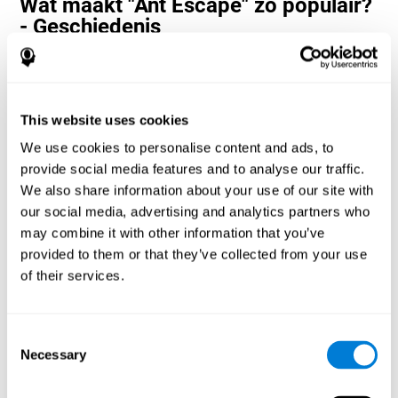
Wat maakt "Ant Escape" zo populair?
- Geschiedenis
Ant Escape wordt beschouwd als een avonturenspel waarbij de
gebruiker elke beweging moet inschatten om het doel te bereiken.
De neuropsychologen en ontwerpers van CogniFit namen
klassieke Nintendo-spelletjes als inspiratie om dit spel te maken.
This website uses cookies
De gebruiker moet ''out of the box'' denken en elke beweging zo
snel mogelijk inschatten om de mierenhoop te bereiken. Bereid je
We use cookies to personalise content and ads, to
voor op één van CogniFit's meest vermakelijke spelletjes vol
provide social media features and to analyse our traffic.
obstakels en uitdagingen.
We also share information about your use of our site with
Hoe verbetert het hersenspel "Ant
our social media, advertising and analytics partners who
Escape" mijn cognitieve
may combine it with other information that you’ve
vaardigheden?
provided to them or that they’ve collected from your use
of their services.
CogniFit's Ant Escape helpt bij het stimuleren van een specifiek
neuraal activeringspatroon. Het consequent herhalen en trainen
van dit patroon kan helpen nieuwe verbindingen te creëren en
neurale netwerken te reorganiseren en verzwakte of beschadigde
Consent
cognitieve functies te herstellen.
Necessary
Selection
Het spel Ant Escape helpt bij het trainen van inschatting,
verwerkingssnelheid, actualisering, remming en ruimtelijke