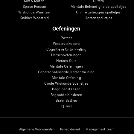
Mix & Match
Cijfers
Space Rescue
Mentale Behendigheids spelletjes
Wiskunde Waanzin
Online geheugen spelletjes
Knikker Wedstrijd
Hersenspelletjes
Oefeningen
Patent
Wederverkopers
Cognitieve Ontwikkeling
Hersenoefeningen
Hersen Quiz
Mentale Oefeningen
Gepersonaliseerde Hersentraining
Mentale Oefening
Coole Wiskunde Spelletjes
Begrijpend Lezen
Begaafde Kinderen
Brain Battles
IQ Test
Algemene Voorwaarden
Privacybeleid
Management Team