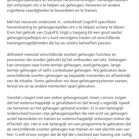
zijn ontworpen om u te helpen uw geheugen, hersenen en andere
cognitieve vaardigheden te beoordelen en te trainen.
Met het nieuwste onderzoek in
, ontwikkelt CogniFit specifieke
hersentraining en geheugenspellen om u te helpen scherp te blijven.
Door het gebruik van CogniFit, krijgt u toegang tot een groot aantal
geheugenspelletjes en u kunt vervolgens kiezen uit verschillende
trainingsmogelijkheden die bij uw unieke behoeften passen.
definieert meestal verschillende soorten geheugen functies en
processen die worden gebruikt bij het onthouden van iets. Geheugen
kan verwijzen naar korte-termijn geheugen, werkgeheugen, lange-
termijn geheugen of zelfs contextueel geheugen. Wij gebruiken deze
verschillende soorten geheugen op bepaalde momenten en afhankelijk
van de situatie. Soms gebruiken we deze geheugensystemen samen,
terwijl we ze op andere momenten apart gebruiken.
Voordat u begint met een online geheugenspel, moet u ervoor zorgen
dat het wetenschappelijk is gevalideerd en dat terwijl u eigenlijk speelt
uw hersenen en het geheugen getraind worden. Er is een belangrijk
onderscheid tussen vrije geheugenspellen die niet echt uw geheugen
actief beoordelen en trainen en wetenschappelijk ontworpen online
die
effectief zijn. Het is ook belangrijk om een ​​programma te gebruiken dat
de verschillende soorten geheugen kan trainen en niet slechts een van
hen. U wilt ervoor zorgen dat de tijd die u besteed aan training ook nuttig