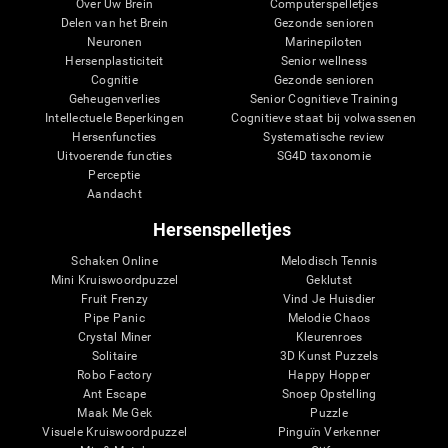
Over Uw Brein
Computerspelletjes
Delen van het Brein
Gezonde senioren
Neuronen
Marinepiloten
Hersenplasticiteit
Senior wellness
Cognitie
Gezonde senioren
Geheugenverlies
Senior Cognitieve Training
Intellectuele Beperkingen
Cognitieve staat bij volwassenen
Hersenfuncties
Systematische review
Uitvoerende functies
SG4D taxonomie
Perceptie
Aandacht
Hersenspelletjes
Schaken Online
Melodisch Tennis
Mini Kruiswoordpuzzel
Geklutst
Fruit Frenzy
Vind Je Huisdier
Pipe Panic
Melodie Chaos
Crystal Miner
Kleurenroes
Solitaire
3D Kunst Puzzels
Robo Factory
Happy Hopper
Ant Escape
Snoep Opstelling
Maak Me Gek
Puzzle
Visuele Kruiswoordpuzzel
Pinguïn Verkenner