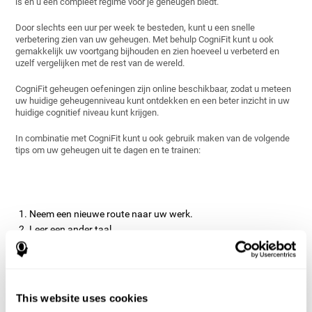
is en u een compleet regime voor je geheugen biedt.
Door slechts een uur per week te besteden, kunt u een snelle
verbetering zien van uw geheugen. Met behulp CogniFit kunt u ook
gemakkelijk uw voortgang bijhouden en zien hoeveel u verbeterd en
uzelf vergelijken met de rest van de wereld.
CogniFit geheugen oefeningen zijn online beschikbaar, zodat u meteen
uw huidige geheugenniveau kunt ontdekken en een beter inzicht in uw
huidige cognitief niveau kunt krijgen.
In combinatie met CogniFit kunt u ook gebruik maken van de volgende
tips om uw geheugen uit te dagen en te trainen:
Neem een nieuwe route naar uw werk.
Leer een ander taal.
Reis naar een onbekende bestemming.
Lees een ander deel in de krant.
Leer om een muziek instrument te spelen.
Probeer met gebruik van uw niet-dominante hand te eten of
This website uses cookies
te schrijven.