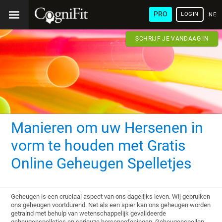
PRO
LOGIN
NED
SCHRIJF JE VANDAAG IN
Manieren om uw Hersenen in
vorm te houden met Gratis
Online Geheugen Spelletjes
Geheugen is een cruciaal aspect van ons dagelijks leven. Wij gebruiken
ons geheugen voortdurend. Net als een spier kan ons geheugen worden
getraind met behulp van wetenschappelijk gevalideerde
geheugenspelletjes en serieuze hersenoefeningen. Geheugenspellen