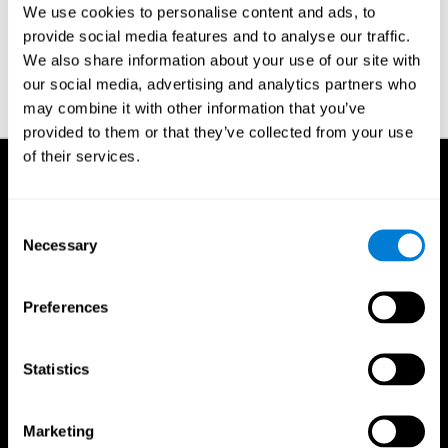
Doe uw CogniFit training en de geheugen spelletjes.
We use cookies to personalise content and ads, to
Doe
oefeningen
, speel schaak of bridge.
provide social media features and to analyse our traffic.
Leer elke dag een nieuw woord.
We also share information about your use of our site with
our social media, advertising and analytics partners who
Doe mee met een
programma en start met de beoordeling en
training van uw geheugen vandaag met CogniFit
may combine it with other information that you’ve
provided to them or that they’ve collected from your use
of their services.
Consent
Necessary
Selection
Preferences
Statistics
Marketing