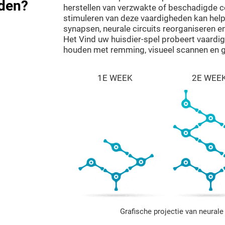
eden?
herstellen van verzwakte of beschadigde c
stimuleren van deze vaardigheden kan help
synapsen, neurale circuits reorganiseren en
Het Vind uw huisdier-spel probeert vaardi
houden met remming, visueel scannen en g
1E WEEK
2E WEE
Grafische projectie van neural