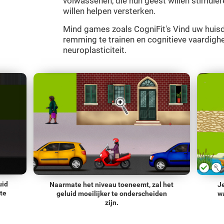
volwassenen, die hun geest willen stimule
willen helpen versterken.
Mind games zoals CogniFit's Vind uw huisdi
remming te trainen en cognitieve vaardigh
neuroplasticiteit.
uid
Naarmate het niveau toeneemt, zal het
J
 te
geluid moeilijker te onderscheiden
wa
zijn.