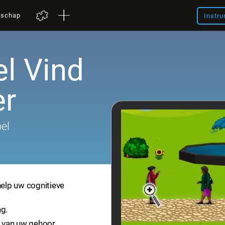
nschap
Instru
l Vind
er
el
help uw cognitieve
ng.
 van uw gehoor