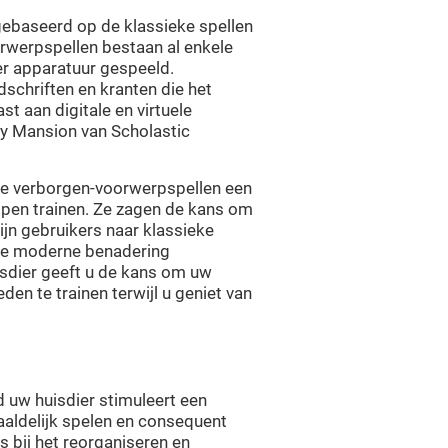
gebaseerd op de klassieke spellen
werpspellen bestaan al enkele
er apparatuur gespeeld.
dschriften en kranten die het
t aan digitale en virtuele
y Mansion van Scholastic
ze verborgen-voorwerpspellen een
lpen trainen. Ze zagen de kans om
zijn gebruikers naar klassieke
we moderne benadering
isdier geeft u de kans om uw
den te trainen terwijl u geniet van
 uw huisdier stimuleert een
aaldelijk spelen en consequent
ts bij het reorganiseren en