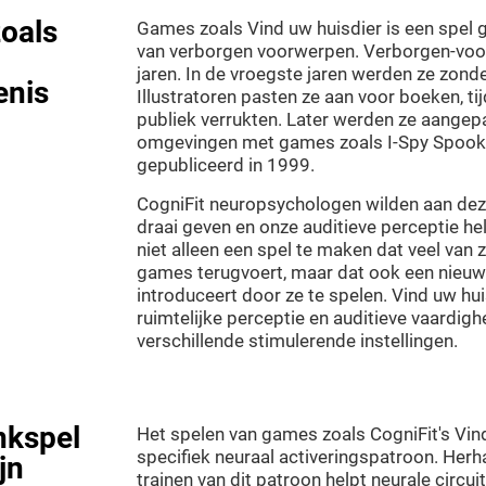
oals
Games zoals Vind uw huisdier is een spel 
van verborgen voorwerpen. Verborgen-voor
jaren. In de vroegste jaren werden ze zond
enis
Illustratoren pasten ze aan voor boeken, tij
publiek verrukten. Later werden ze aangepas
omgevingen met games zoals I-Spy Spook
gepubliceerd in 1999.
CogniFit neuropsychologen wilden aan de
draai geven en onze auditieve perceptie he
niet alleen een spel te maken dat veel van 
games terugvoert, maar dat ook een nieu
introduceert door ze te spelen. Vind uw hu
ruimtelijke perceptie en auditieve vaardighe
verschillende stimulerende instellingen.
nkspel
Het spelen van games zoals CogniFit's Vind
specifiek neuraal activeringspatroon. Herh
jn
trainen van dit patroon helpt neurale circui