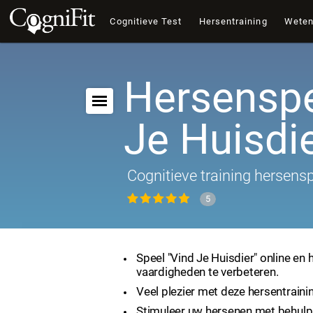
Cognitieve Test
Hersentraining
Wete
Hersenspe
Je Huisdi
Cognitieve training hersensp
5
Speel "Vind Je Huisdier" online en 
vaardigheden te verbeteren.
Veel plezier met deze hersentraini
Stimuleer uw hersenen met behulp