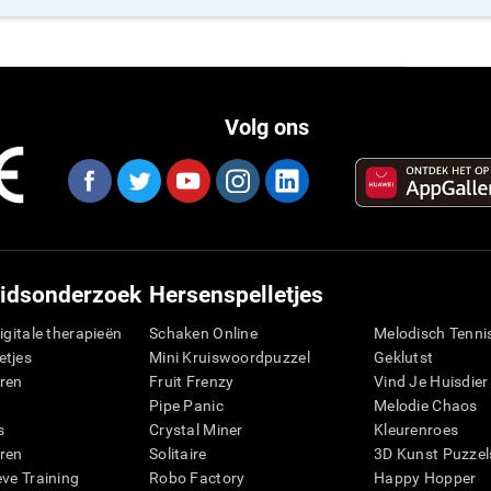
Volg ons
idsonderzoek
Hersenspelletjes
igitale therapieën
Schaken Online
Melodisch Tenni
etjes
Mini Kruiswoordpuzzel
Geklutst
ren
Fruit Frenzy
Vind Je Huisdier
Pipe Panic
Melodie Chaos
s
Crystal Miner
Kleurenroes
ren
Solitaire
3D Kunst Puzzel
eve Training
Robo Factory
Happy Hopper