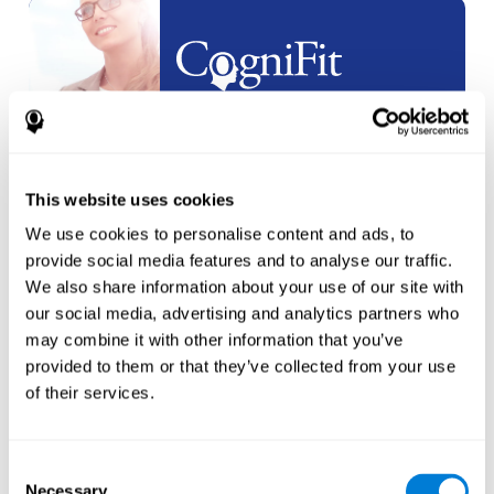
White Label
Partnerschappen
maak een
nieuw account
aan
This website uses cookies
We use cookies to personalise content and ads, to
provide social media features and to analyse our traffic.
We also share information about your use of our site with
our social media, advertising and analytics partners who
may combine it with other information that you’ve
Atleten
provided to them or that they’ve collected from your use
of their services.
een account aanmaken voor een
nieuwe atleet
Consent
Necessary
of
Maak een extra account aan voor een