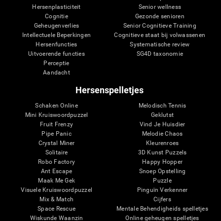
Hersenplasticiteit
Senior wellness
Cognitie
Gezonde senioren
Geheugenverlies
Senior Cognitieve Training
Intellectuele Beperkingen
Cognitieve staat bij volwassenen
Hersenfuncties
Systematische review
Uitvoerende functies
SG4D taxonomie
Perceptie
Aandacht
Hersenspelletjes
Schaken Online
Melodisch Tennis
Mini Kruiswoordpuzzel
Geklutst
Fruit Frenzy
Vind Je Huisdier
Pipe Panic
Melodie Chaos
Crystal Miner
Kleurenroes
Solitaire
3D Kunst Puzzels
Robo Factory
Happy Hopper
Ant Escape
Snoep Opstelling
Maak Me Gek
Puzzle
Visuele Kruiswoordpuzzel
Pinguïn Verkenner
Mix & Match
Cijfers
Space Rescue
Mentale Behendigheids spelletjes
Wiskunde Waanzin
Online geheugen spelletjes