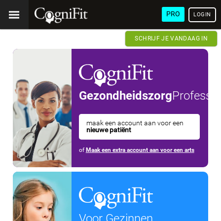
PRO
LOGIN
SCHRIJF JE VANDAAG IN
Gezondheidszorg
Professio
maak een account aan voor een
nieuwe patiënt
of
Maak een extra account aan voor een arts
Voor Gezinnen