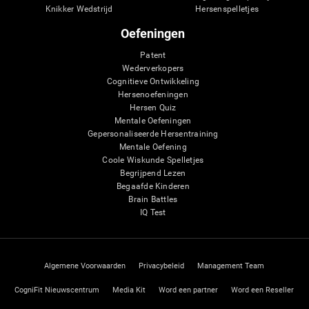
Knikker Wedstrijd
Hersenspelletjes
Oefeningen
Patent
Wederverkopers
Cognitieve Ontwikkeling
Hersenoefeningen
Hersen Quiz
Mentale Oefeningen
Gepersonaliseerde Hersentraining
Mentale Oefening
Coole Wiskunde Spelletjes
Begrijpend Lezen
Begaafde Kinderen
Brain Battles
IQ Test
Algemene Voorwaarden
Privacybeleid
Management Team
CogniFit Nieuwscentrum
Media Kit
Word een partner
Word een Reseller