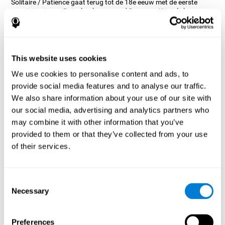
Solitaire / Patience gaat terug tot de 18e eeuw met de eerste
verwijzing in een Duits boek genaamd Das neue Königliche
L'Hombre-Spiel uit 1783. In die verwijzing lijkt het te gaan om een
competitief kaartspel, maar het lijkt er eigenlijk op dat het spel zijn
oorsprong vindt in Zweden, want er zijn veel boeken over
geduldspellen uit de 19e eeuw die verwijzen naar solitaire.
This website uses cookies
Er zijn vele vormen van Solitaire, de meest klassieke heet Klondike
en wordt gebruikt in de computer- en mobiele versies. CogniFit,
We use cookies to personalise content and ads, to
zag dat het een spel is met zoveel geschiedenis en veelzijdigheid,
provide social media features and to analyse our traffic.
besloot om dit klassieke spel aan te passen om verschillende
cognitieve vaardigheden te trainen, zoals het korte-termijn
We also share information about your use of our site with
geheugen, planning en observatie.
our social media, advertising and analytics partners who
Hoe verbetert het hersenspel
may combine it with other information that you’ve
"Solitaire" mijn cognitieve
provided to them or that they’ve collected from your use
vaardigheden?
of their services.
Herhaaldelijk spelen en consequent trainen met CogniFit's
Solitaire stimuleert een specifiek neuraal activeringspatroon. Dit
Consent
patroon helpt neurale netwerken te reorganiseren en verzwakte
Necessary
Selection
of beschadigde cognitieve functies te herstellen.
Het spel Solitaire heeft tot doel vaardigheden te stimuleren die
verband houden met planning. Het consequent stimuleren van
Preferences