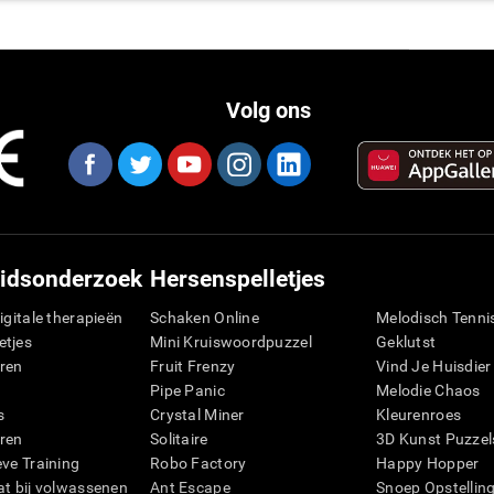
Volg ons
idsonderzoek
Hersenspelletjes
igitale therapieën
Schaken Online
Melodisch Tenni
etjes
Mini Kruiswoordpuzzel
Geklutst
ren
Fruit Frenzy
Vind Je Huisdier
Pipe Panic
Melodie Chaos
s
Crystal Miner
Kleurenroes
ren
Solitaire
3D Kunst Puzzel
eve Training
Robo Factory
Happy Hopper
at bij volwassenen
Ant Escape
Snoep Opstellin