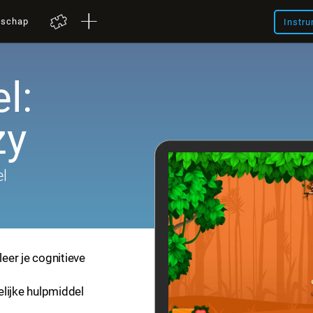
nschap
Instru
l:
zy
el
leer je cognitieve
elijke hulpmiddel