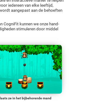
ke en interactieve manier te helpen
voor iedereen van elke leeftijd,
 wordt aangepast aan de behoeften
van CogniFit kunnen we onze hand-
rdigheden stimuleren door middel
laats ze in het bijbehorende mand