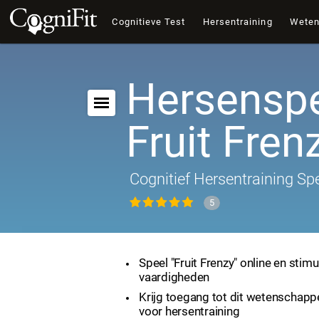
Cognitieve Test
Hersentraining
Wete
Hersenspe
Fruit Fren
Cognitief Hersentraining Sp
5
Speel "Fruit Frenzy" online en stimu
vaardigheden
Krijg toegang tot dit wetenschapp
voor hersentraining