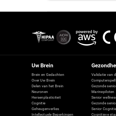
Uw Brein
Gezondhe
Brein en Gedachten
Validatie van d
Over Uw Brein
Computerspell
Delen van het Brein
Gezonde senio
Neuronen
Marinepiloten
Hersenplasticiteit
Senior wellnes
Cognitie
Gezonde senio
Geheugenverlies
Senior Cogniti
Intellectuele Beperkingen
Cognitieve sta