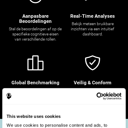
Aanpasbare
Real-Time Analyses
Beoordelingen
Bekijk meteen bruikbare
Stel de beoordelingen af op de
inzichten via een intuïtief
specifieke cognitieve eisen
dashboard.
van verschillende rollen.
Global Benchmarking
Veilig & Conform
Positioneer je kandidaten ten
Prioriteer de bescherming van
opzichte van wereldwijde
kandidaatgegevens met ons
maatstaven om toptalent aan
veilige, privacy conform
te trekken.
platform.
This website uses cookies
We use cookies to personalise content and ads, to