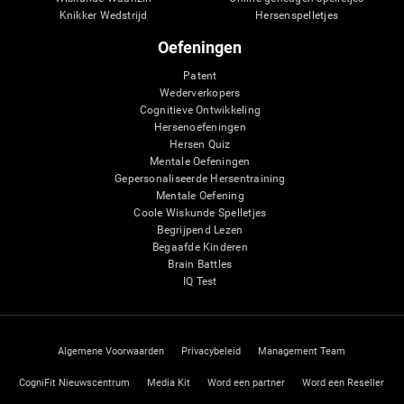
Knikker Wedstrijd
Hersenspelletjes
Oefeningen
Patent
Wederverkopers
Cognitieve Ontwikkeling
Hersenoefeningen
Hersen Quiz
Mentale Oefeningen
Gepersonaliseerde Hersentraining
Mentale Oefening
Coole Wiskunde Spelletjes
Begrijpend Lezen
Begaafde Kinderen
Brain Battles
IQ Test
Algemene Voorwaarden
Privacybeleid
Management Team
CogniFit Nieuwscentrum
Media Kit
Word een partner
Word een Reseller