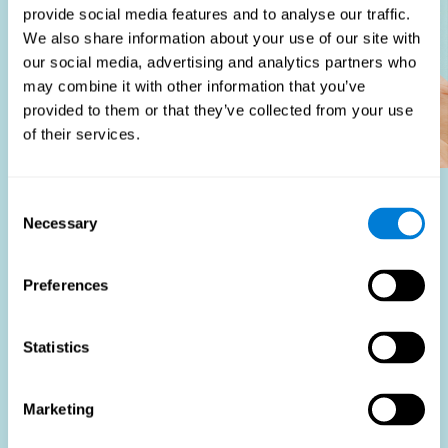
provide social media features and to analyse our traffic.
We also share information about your use of our site with
our social media, advertising and analytics partners who
may combine it with other information that you’ve
provided to them or that they’ve collected from your use
of their services.
Consent
Wie Profiteert Hiervan?
Necessary
Selection
Het gebruik van functie geschiktheidstesten maakt deel
uit van een uitgebreide wervingsstrategie, met als doel
Preferences
het wervingsproces te stroomlijnen door objectieve
gegevens te leveren die betere beslissingen bij het
wervingsproces ondersteunen. Deze beoordelingen zijn
Statistics
niet alleen nuttig voor het identificeren van de meest
geschikte kandidaten, maar ook voor het bevorderen van
eerlijkheid en diversiteit in het wervingsproces door zich
Marketing
te richten op de specifieke vereisten van de baan in
plaats van op subjectieve indrukken.