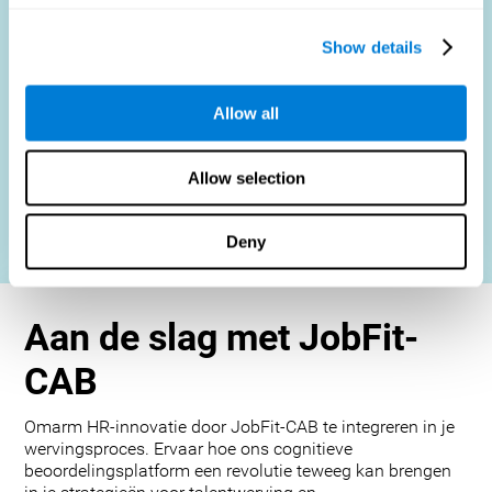
HR Professionals
: Efficiëntere werving, minder verloop
en sterkere teams.
Show details
Kandidaten
: Ga een eerlijk, efficiënt beoordelingsproces
aan.
Allow all
Organisaties
: Zorg voor een hogere productiviteit en
tevredenheid door kandidaten nauwkeurig te matchen
met functies.
Allow selection
Neem contact met ons op
Deny
Aan de slag met JobFit-
CAB
Omarm HR-innovatie door JobFit-CAB te integreren in je
wervingsproces. Ervaar hoe ons cognitieve
beoordelingsplatform een revolutie teweeg kan brengen