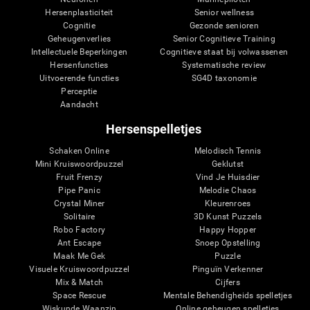
Hersenplasticiteit
Senior wellness
Cognitie
Gezonde senioren
Geheugenverlies
Senior Cognitieve Training
Intellectuele Beperkingen
Cognitieve staat bij volwassenen
Hersenfuncties
Systematische review
Uitvoerende functies
SG4D taxonomie
Perceptie
Aandacht
Hersenspelletjes
Schaken Online
Melodisch Tennis
Mini Kruiswoordpuzzel
Geklutst
Fruit Frenzy
Vind Je Huisdier
Pipe Panic
Melodie Chaos
Crystal Miner
Kleurenroes
Solitaire
3D Kunst Puzzels
Robo Factory
Happy Hopper
Ant Escape
Snoep Opstelling
Maak Me Gek
Puzzle
Visuele Kruiswoordpuzzel
Pinguïn Verkenner
Mix & Match
Cijfers
Space Rescue
Mentale Behendigheids spelletjes
Wiskunde Waanzin
Online geheugen spelletjes