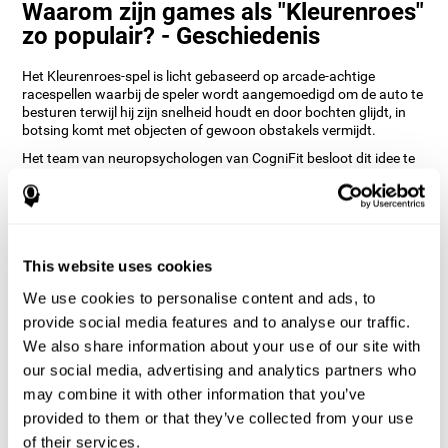
Waarom zijn games als "Kleurenroes"
zo populair? - Geschiedenis
Het Kleurenroes-spel is licht gebaseerd op arcade-achtige
racespellen waarbij de speler wordt aangemoedigd om de auto te
besturen terwijl hij zijn snelheid houdt en door bochten glijdt, in
botsing komt met objecten of gewoon obstakels vermijdt.
Het team van neuropsychologen van CogniFit besloot dit idee te
nemen en een vermakelijk spel te ontwikkelen dat de gebruiker
zou helpen niet alleen de arcade-ervaring opnieuw te beleven,
maar ook hun cognitieve vaardigheden te trainen.
Hoe verbetert de "Kleurenroes"
mindgame mijn cognitieve
This website uses cookies
vaardigheden?
We use cookies to personalise content and ads, to
provide social media features and to analyse our traffic.
Het spelen van games zoals CogniFit's Kleurenroes stimuleert een
We also share information about your use of our site with
specifiek neuraal activeringspatroon. Herhaaldelijk spelen en
consequent trainen van dit patroon helpt neurale circuits bij het
our social media, advertising and analytics partners who
reorganiseren en herstellen van verzwakte of beschadigde
may combine it with other information that you’ve
cognitieve functies.
provided to them or that they’ve collected from your use
Consequent stimuleren van deze vaardigheden kan helpen bij het
of their services.