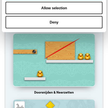
vaardigheid normaal niet wordt gebruikt, bieden de hersenen
geen middelen voor dat neuronale activeringspatroon, dus het
Allow selection
wordt zwakker en zwakker. Als we die cognitieve functie niet
trainen, worden we minder efficiënt in onze dagelijkse activiteiten.
Deny
AANBEVOLEN SPELLETJES
Doorsnijden & Neerzetten