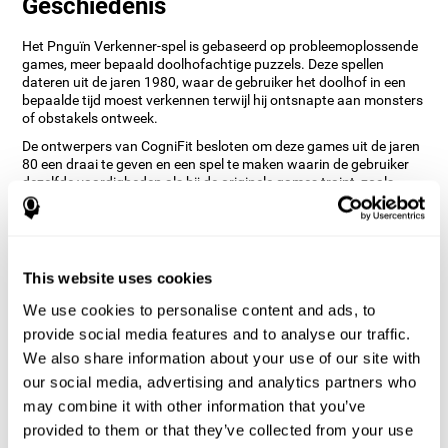
Geschiedenis
Het Pnguïn Verkenner-spel is gebaseerd op probleemoplossende
games, meer bepaald doolhofachtige puzzels. Deze spellen
dateren uit de jaren 1980, waar de gebruiker het doolhof in een
bepaalde tijd moest verkennen terwijl hij ontsnapte aan monsters
of obstakels ontweek.
De ontwerpers van CogniFit besloten om deze games uit de jaren
80 een draai te geven en een spel te maken waarin de gebruiker
dezelfde vaardigheden als bij de originele games traint, zoals
ruimtelijke waarneming maar ook remming en planning, bij het
verwijderen van de sneeuw van de kaart.
Hoe verbetert het "Pinguïn
Verkenner" mindgame mijn
This website uses cookies
cognitieve vaardigheden?
We use cookies to personalise content and ads, to
provide social media features and to analyse our traffic.
Het spelen van games zoals CogniFit's Pinguïn Verkenner
stimuleert een specifiek neuraal activeringspatroon. Herhaaldelijk
We also share information about your use of our site with
spelen en consequent trainen van dit patroon helpt neurale
our social media, advertising and analytics partners who
circuits bij het reorganiseren en herstellen van verzwakte of
may combine it with other information that you’ve
beschadigde cognitieve functies.
provided to them or that they’ve collected from your use
Consequent stimuleren van deze vaardigheden kan helpen bij het