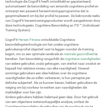
technologie die CogniFit heeft ontwikkeld en gepatenteerd,
automatiseert de beoordeling van iemands cognitieve profiel en
ontwerpt een passend hersentrainingsprogramma dat is
geoptimaliseerd om bij dat profiel te passen. De bekroonde reeks
van CogniFit hersentrainingsproducten wordt aangedreven door
deze technologieën, Cognitieve Beoordeling en ITS ™ (Individueel
Training System).
CogniFit
Hersen Fitness
ontwikkelde Cognitieve
beoordelingstechnologie om het unieke cognitieve
gebruikersprofiel objectief vast te leggen voordat de training
begint, om zo een optimale cerebrale en
mentale gezondheid
te
bereiken. Een beoordeling rangschikt de
cognitieve vaardigheden
van iedere gebruiker, zoals geheugen, van sterkst naar zwakst en
bepaalt het relatieve niveau van elke vaardigheid. Hoewel
sommige gebruikers een idee hebben over de cognitieve
vaardigheden die ze willen verbeteren, is hun perceptie per
definitie subjectief. Als ze kunnen kiezen, hebben gebruikers de
neiging om bij voorkeur te werken aan vaardigheden die
makkelijker voor hen zijn.
Andere gebruikers hebben helemaal geen idee. Door het gebruik
van een objectieve wetenschappelijke analyse, ontlast de
Cognitieve beoordeling de gebruiker van de noodzaak om te