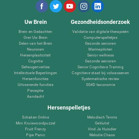
Uw Brein
Gezondheidsonderzoek
Brein en Gedachten
Validatie van digitale therapieën
Over Uw Brein
Computerspelletjes
Delen van het Brein
Gezonde senioren
Neuronen
Marinepiloten
Hersenplasticiteit
Senior wellness
Cognitie
Gezonde senioren
Geheugenverlies
Senior Cognitieve Training
Intellectuele Beperkingen
Cognitieve staat bij volwassenen
Hersenfuncties
Systematische review
Uitvoerende functies
SG4D taxonomie
Perceptie
Aandacht
Hersenspelletjes
Schaken Online
Melodisch Tennis
Mini Kruiswoordpuzzel
Geklutst
Fruit Frenzy
Vind Je Huisdier
Pipe Panic
Melodie Chaos