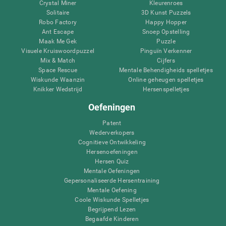
Crystal Miner
Kleurenroes
Solitaire
3D Kunst Puzzels
Robo Factory
Happy Hopper
Ant Escape
Snoep Opstelling
Maak Me Gek
Puzzle
Visuele Kruiswoordpuzzel
Pinguïn Verkenner
Mix & Match
Cijfers
Space Rescue
Mentale Behendigheids spelletjes
Wiskunde Waanzin
Online geheugen spelletjes
Knikker Wedstrijd
Hersenspelletjes
Oefeningen
Patent
Wederverkopers
Cognitieve Ontwikkeling
Hersenoefeningen
Hersen Quiz
Mentale Oefeningen
Gepersonaliseerde Hersentraining
Mentale Oefening
Coole Wiskunde Spelletjes
Begrijpend Lezen
Begaafde Kinderen