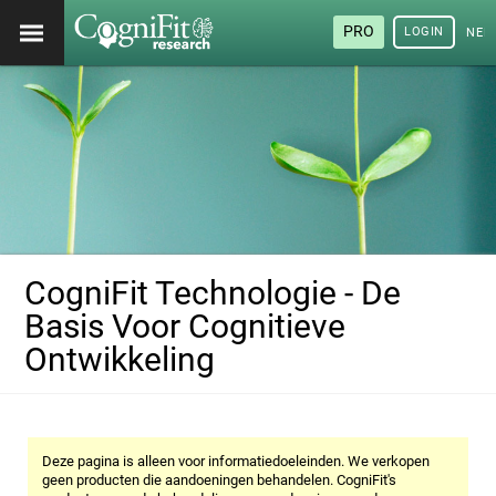
PRO
LOGIN
NED
CogniFit Technologie - De
Basis Voor Cognitieve
Ontwikkeling
Deze pagina is alleen voor informatiedoeleinden. We verkopen
geen producten die aandoeningen behandelen. CogniFit's