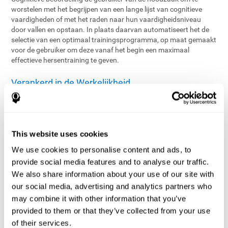
worstelen met het begrijpen van een lange lijst van cognitieve
vaardigheden of met het raden naar hun vaardigheidsniveau
door vallen en opstaan. In plaats daarvan automatiseert het de
selectie van een optimaal trainingsprogramma, op maat gemaakt
voor de gebruiker om deze vanaf het begin een maximaal
effectieve hersentraining te geven.
Verankerd in de Werkelijkheid
ITS™ (Individuele Training System) is een gepatenteerde,
technologische, geavanceerde real-time toepassing die de
trainingservaring van iedere gebruiker beheert. Door toepassing
van geavanceerde algoritmes op de gegevens van de
This website uses cookies
beoordeling, configureert ITS ™ een geïndividualiseerd
trainingsprogramma met een optimale balans van taken en
We use cookies to personalise content and ads, to
moeilijkheidsniveaus, om het cognitieve profiel van de gebruiker
provide social media features and to analyse our traffic.
aan te passen en voor de juiste cognitieve ontwikkeling te zorgen.
We also share information about your use of our site with
ITS ™ zorgt doorlopend voor een maximale effectiviteit van de
our social media, advertising and analytics partners who
training door het voortdurend monitoren van de
may combine it with other information that you’ve
gebruikersprestaties en het aanpassen van de taken in real time.
provided to them or that they’ve collected from your use
Individuele Training Mogelijk Gemaakt
of their services.