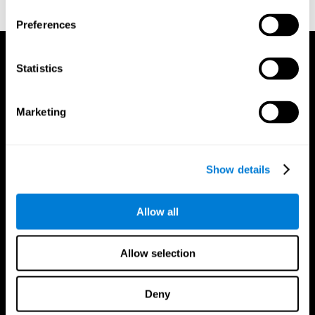
and Psychophysics. 16: 143–149. doi:10.3758/bf03203267.
Preferences
Statistics
Marketing
Show details
Allow all
Allow selection
Deny
CogniFit App