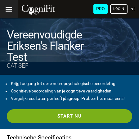
PRO
LOGIN
NED
Vereenvoudigde
Eriksen's Flanker
Test
CAT-SEF
Krijg toegang tot deze neuropsychologische beoordeling.
Cognitieve beoordeling van je cognitieve vaardigheden.
Vergelijk resultaten per leeftijdsgroep. Probeer het maar eens!
START NU
Technische Specificaties