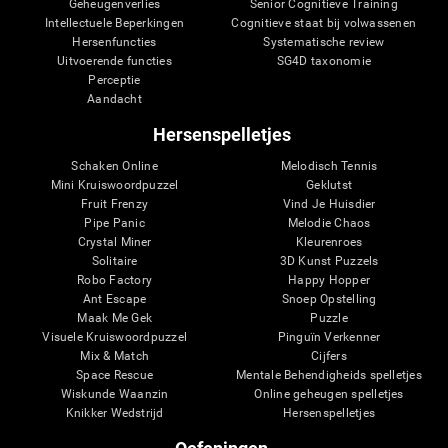
Geheugenverlies
Senior Cognitieve Training
Intellectuele Beperkingen
Cognitieve staat bij volwassenen
Hersenfuncties
Systematische review
Uitvoerende functies
SG4D taxonomie
Perceptie
Aandacht
Hersenspelletjes
Schaken Online
Melodisch Tennis
Mini Kruiswoordpuzzel
Geklutst
Fruit Frenzy
Vind Je Huisdier
Pipe Panic
Melodie Chaos
Crystal Miner
Kleurenroes
Solitaire
3D Kunst Puzzels
Robo Factory
Happy Hopper
Ant Escape
Snoep Opstelling
Maak Me Gek
Puzzle
Visuele Kruiswoordpuzzel
Pinguïn Verkenner
Mix & Match
Cijfers
Space Rescue
Mentale Behendigheids spelletjes
Wiskunde Waanzin
Online geheugen spelletjes
Knikker Wedstrijd
Hersenspelletjes