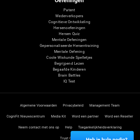
Oefeningen
Patent
Wederverkopers
Cognitieve Ontwikkeling
Hersenoefeningen
Hersen Quiz
Mentale Oefeningen
Gepersonaliseerde Hersentraining
Mentale Oefening
Coole Wiskunde Spelletjes
Begrijpend Lezen
Begaafde Kinderen
Brain Battles
IQ Test
Algemene Voorwaarden
Privacybeleid
Management Team
CogniFit Nieuwscentrum
Media Kit
Word een partner
Word een Reseller
Neem contact met ons op
Help
Toegankelijkheidsverklaring
Trust Center
Heb je hulp nodig?