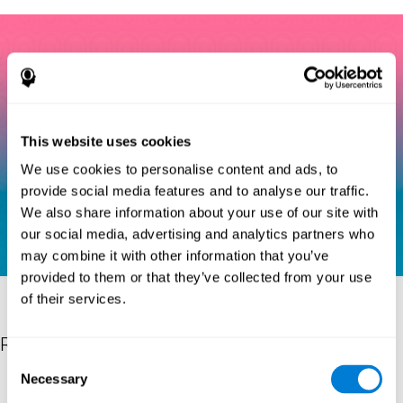
This website uses cookies
We use cookies to personalise content and ads, to
provide social media features and to analyse our traffic.
We also share information about your use of our site with
our social media, advertising and analytics partners who
may combine it with other information that you’ve
provided to them or that they’ve collected from your use
of their services.
Referenties
Consent
Necessary
Selection
Eriksen, B. A.; Eriksen, C. W. (1974). "Effects of noise letters upon
identification of a target letter in a non- search task". Perception