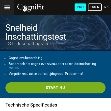
PRO
LOGIN
NED
Snelheid
Inschattingstest
EST-I: Inschattingstest
Cognitieve beoordeling.
Beoordeelt het cognitieve niveau door taken die inschatting
meten.
Vergelijk resultaten per leeftijdsgroep. Probeer het!
START NU
Technische Specificaties