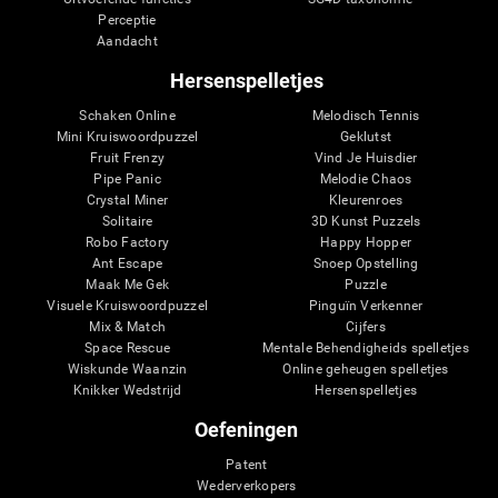
Perceptie
Aandacht
Hersenspelletjes
Schaken Online
Melodisch Tennis
Mini Kruiswoordpuzzel
Geklutst
Fruit Frenzy
Vind Je Huisdier
Pipe Panic
Melodie Chaos
Crystal Miner
Kleurenroes
Solitaire
3D Kunst Puzzels
Robo Factory
Happy Hopper
Ant Escape
Snoep Opstelling
Maak Me Gek
Puzzle
Visuele Kruiswoordpuzzel
Pinguïn Verkenner
Mix & Match
Cijfers
Space Rescue
Mentale Behendigheids spelletjes
Wiskunde Waanzin
Online geheugen spelletjes
Knikker Wedstrijd
Hersenspelletjes
Oefeningen
Patent
Wederverkopers