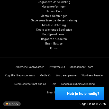
Cognitieve Ontwikkeling
Hersenoefeningen
Hersen Quiz
Mentale Oefeningen
Gepersonaliseerde Hersentraining
Mentale Oefening
Coole Wiskunde Spelletjes
Begrijpend Lezen
Begaafde Kinderen
Brain Battles
IQ Test
Algemene Voorwaarden
Privacybeleid
Management Team
CogniFit Nieuwscentrum
Media Kit
Word een partner
Word een Reseller
Neem contact met ons op
Help
Toegankelijkheidsverklaring
Trust Center
Heb je hulp nodig?
CogniFit Inc © 2026
SPANJE