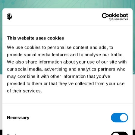
This website uses cookies
We use cookies to personalise content and ads, to
provide social media features and to analyse our traffic.
We also share information about your use of our site with
our social media, advertising and analytics partners who
may combine it with other information that you’ve
Referenties
provided to them or that they’ve collected from your use
of their services.
Goldstein, F. C., Green, J., Presley, R. M., O'Jile, J., et al. (1996).
Cognitive estimation in patients with Alzheimer's disease.
Neuropsychiatry, Neuropsychology, & Behavioral Neurology, 9(1),
35–42.
Consent
Necessary
Selection