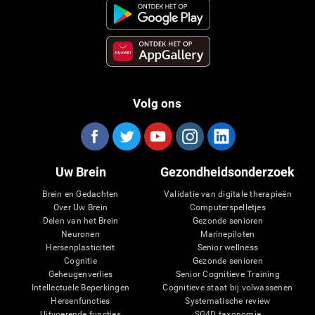
Volg ons
Uw Brein
Gezondheidsonderzoek
Brein en Gedachten
Validatie van digitale therapieën
Over Uw Brein
Computerspelletjes
Delen van het Brein
Gezonde senioren
Neuronen
Marinepiloten
Hersenplasticiteit
Senior wellness
Cognitie
Gezonde senioren
Geheugenverlies
Senior Cognitieve Training
Intellectuele Beperkingen
Cognitieve staat bij volwassenen
Hersenfuncties
Systematische review
Uitvoerende functies
SG4D taxonomie