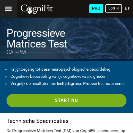
PRO
LOGIN
NED
Progressieve
Matrices Test
CAT-PM
Krijg toegang tot deze neuropsychologische beoordeling.
Cognitieve beoordeling van je cognitieve vaardigheden.
Vergelijk de resultaten per leeftijdsgroep. Probeer het maar eens!
START NU
Technische Specificaties
De Progressieve Matrices Test (PM) van CogniFit is gebaseerd op