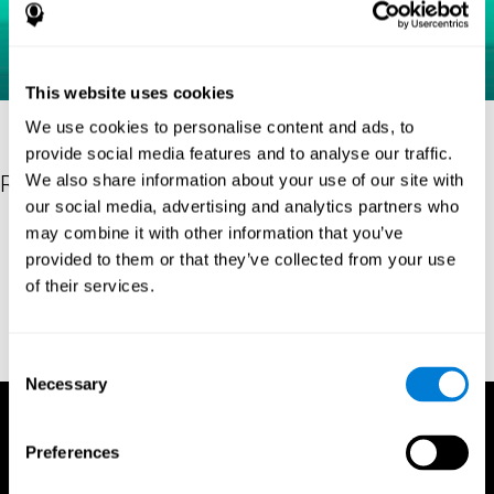
This website uses cookies
We use cookies to personalise content and ads, to
provide social media features and to analyse our traffic.
Referenties
We also share information about your use of our site with
our social media, advertising and analytics partners who
Raven, J. C. (1936). Mental tests used in genetic studies: The
may combine it with other information that you’ve
performance of related individuals on tests mainly educative and
provided to them or that they’ve collected from your use
mainly reproductive. MSc Thesis, University of London.
of their services.
Raven, J. C. (1938) Raven’s progressive matrices (1938): sets A,
B, C, D, E. Melbourne: Australian Council for Educational
Research; 1938.
Consent
Necessary
Selection
Preferences