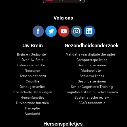
Volg ons
Uw Brein
Gezondheidsonderzoek
Brein en Gedachten
Validatie van digitale therapieën
Over Uw Brein
Computerspelletjes
Delen van het Brein
Gezonde senioren
Neuronen
Marinepiloten
Hersenplasticiteit
Senior wellness
Cognitie
Gezonde senioren
Geheugenverlies
Senior Cognitieve Training
Intellectuele Beperkingen
Cognitieve staat bij volwassenen
Hersenfuncties
Systematische review
Uitvoerende functies
SG4D taxonomie
Perceptie
Aandacht
Hersenspelletjes