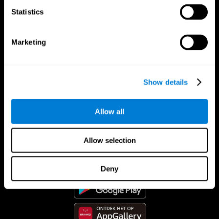
Statistics
Marketing
Show details
Allow all
CogniFit App
Allow selection
Deny