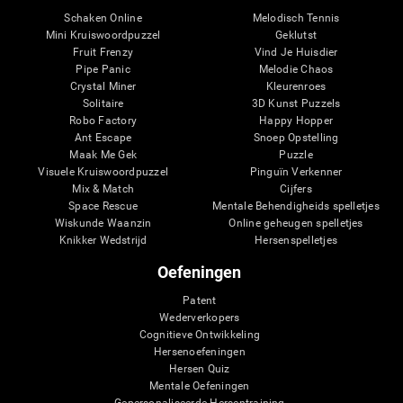
Schaken Online
Melodisch Tennis
Mini Kruiswoordpuzzel
Geklutst
Fruit Frenzy
Vind Je Huisdier
Pipe Panic
Melodie Chaos
Crystal Miner
Kleurenroes
Solitaire
3D Kunst Puzzels
Robo Factory
Happy Hopper
Ant Escape
Snoep Opstelling
Maak Me Gek
Puzzle
Visuele Kruiswoordpuzzel
Pinguïn Verkenner
Mix & Match
Cijfers
Space Rescue
Mentale Behendigheids spelletjes
Wiskunde Waanzin
Online geheugen spelletjes
Knikker Wedstrijd
Hersenspelletjes
Oefeningen
Patent
Wederverkopers
Cognitieve Ontwikkeling
Hersenoefeningen
Hersen Quiz
Mentale Oefeningen