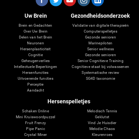
Uw Brein
Gezondheidsonderzoek
Brein en Gedachten
Validatie van digitale therapieën
Over Uw Brein
Computerspelletjes
Delen van het Brein
Gezonde senioren
Neuronen
Marinepiloten
Hersenplasticiteit
Senior wellness
Cognitie
Gezonde senioren
Geheugenverlies
Senior Cognitieve Training
Intellectuele Beperkingen
Cognitieve staat bij volwassenen
Hersenfuncties
Systematische review
Uitvoerende functies
SG4D taxonomie
Perceptie
Aandacht
Hersenspelletjes
Schaken Online
Melodisch Tennis
Mini Kruiswoordpuzzel
Geklutst
Fruit Frenzy
Vind Je Huisdier
Pipe Panic
Melodie Chaos
Crystal Miner
Kleurenroes