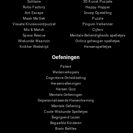
Solitaire
3D Kunst Puzzels
Robo Factory
Happy Hopper
Ant Escape
Snoep Opstelling
Maak Me Gek
Puzzle
Visuele Kruiswoordpuzzel
Pinguïn Verkenner
Mix & Match
Cijfers
Space Rescue
Mentale Behendigheids spelletjes
Wiskunde Waanzin
Online geheugen spelletjes
Knikker Wedstrijd
Hersenspelletjes
Oefeningen
Patent
Wederverkopers
Cognitieve Ontwikkeling
Hersenoefeningen
Hersen Quiz
Mentale Oefeningen
Gepersonaliseerde Hersentraining
Mentale Oefening
Coole Wiskunde Spelletjes
Begrijpend Lezen
Begaafde Kinderen
Brain Battles