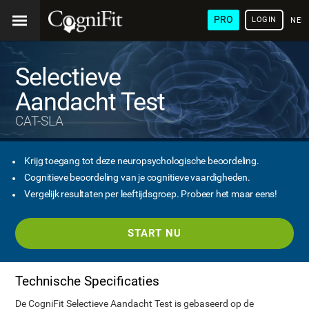
PRO
LOGIN
NED
Selectieve
Aandacht Test
CAT-SLA
Krijg toegang tot deze neuropsychologische beoordeling.
Cognitieve beoordeling van je cognitieve vaardigheden.
Vergelijk resultaten per leeftijdsgroep. Probeer het maar eens!
START NU
Technische Specificaties
De CogniFit Selectieve Aandacht Test is gebaseerd op de