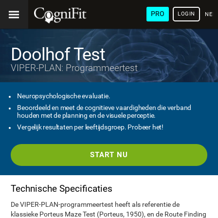
PRO
LOGIN
NED
Doolhof Test
VIPER-PLAN: Programmeertest
Neuropsychologische evaluatie.
Beoordeeld en meet de cognitieve vaardigheden die verband
houden met de planning en de visuele perceptie.
Vergelijk resultaten per leeftijdsgroep. Probeer het!
START NU
Technische Specificaties
De VIPER-PLAN-programmeertest heeft als referentie de
klassieke Porteus Maze Test (Porteus, 1950), en de Route Finding