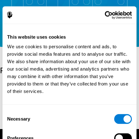
This website uses cookies
We use cookies to personalise content and ads, to
provide social media features and to analyse our traffic.
We also share information about your use of our site with
Referenties
our social media, advertising and analytics partners who
may combine it with other information that you’ve
provided to them or that they’ve collected from your use
Korkman, M., Kirk, U., & Kemp, S (1998). NEPSY: A developmental
neuropsychological assessment. Psychological Corporation.
of their services.
Korkman, M., Kirk, U., & Kemp, S (1998). Manual for the NEPSY.
San Antonio, TX: Psychological corporation.
Consent
Porteus, S. D. (1950). The Porteus Maze Test and intelligence.
Necessary
Selection
Pacific Books.
Preferences