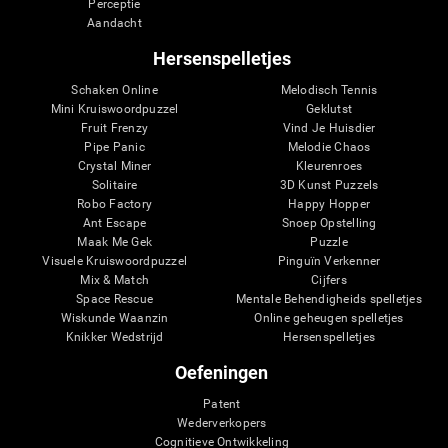
Perceptie
Aandacht
Hersenspelletjes
Schaken Online
Melodisch Tennis
Mini Kruiswoordpuzzel
Geklutst
Fruit Frenzy
Vind Je Huisdier
Pipe Panic
Melodie Chaos
Crystal Miner
Kleurenroes
Solitaire
3D Kunst Puzzels
Robo Factory
Happy Hopper
Ant Escape
Snoep Opstelling
Maak Me Gek
Puzzle
Visuele Kruiswoordpuzzel
Pinguïn Verkenner
Mix & Match
Cijfers
Space Rescue
Mentale Behendigheids spelletjes
Wiskunde Waanzin
Online geheugen spelletjes
Knikker Wedstrijd
Hersenspelletjes
Oefeningen
Patent
Wederverkopers
Cognitieve Ontwikkeling