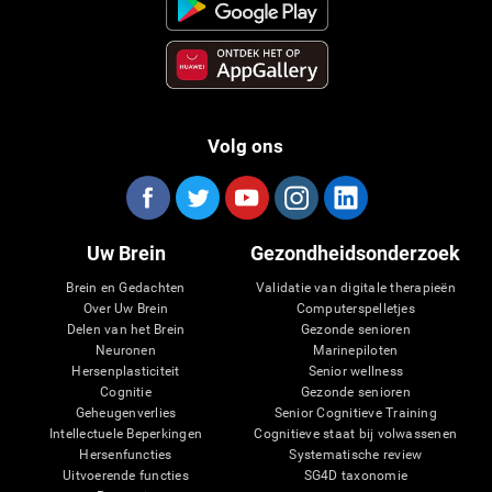
Volg ons
Uw Brein
Gezondheidsonderzoek
Brein en Gedachten
Validatie van digitale therapieën
Over Uw Brein
Computerspelletjes
Delen van het Brein
Gezonde senioren
Neuronen
Marinepiloten
Hersenplasticiteit
Senior wellness
Cognitie
Gezonde senioren
Geheugenverlies
Senior Cognitieve Training
Intellectuele Beperkingen
Cognitieve staat bij volwassenen
Hersenfuncties
Systematische review
Uitvoerende functies
SG4D taxonomie