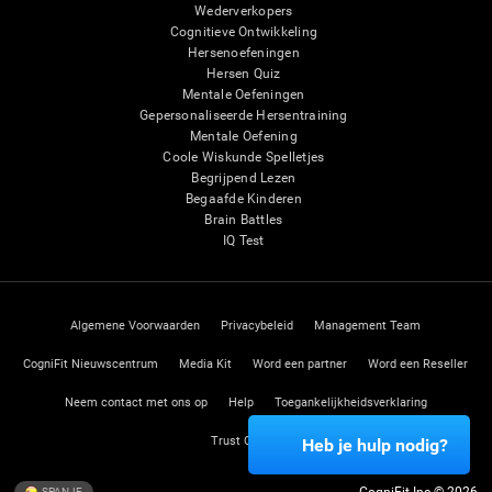
Wederverkopers
Cognitieve Ontwikkeling
Hersenoefeningen
Hersen Quiz
Mentale Oefeningen
Gepersonaliseerde Hersentraining
Mentale Oefening
Coole Wiskunde Spelletjes
Begrijpend Lezen
Begaafde Kinderen
Brain Battles
IQ Test
Algemene Voorwaarden
Privacybeleid
Management Team
CogniFit Nieuwscentrum
Media Kit
Word een partner
Word een Reseller
Neem contact met ons op
Help
Toegankelijkheidsverklaring
Trust Center
Heb je hulp nodig?
SPANJE