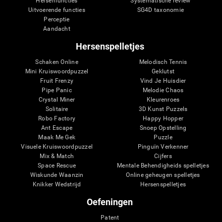
Hersenfuncties
Systematische review
Uitvoerende functies
SG4D taxonomie
Perceptie
Aandacht
Hersenspelletjes
Schaken Online
Melodisch Tennis
Mini Kruiswoordpuzzel
Geklutst
Fruit Frenzy
Vind Je Huisdier
Pipe Panic
Melodie Chaos
Crystal Miner
Kleurenroes
Solitaire
3D Kunst Puzzels
Robo Factory
Happy Hopper
Ant Escape
Snoep Opstelling
Maak Me Gek
Puzzle
Visuele Kruiswoordpuzzel
Pinguïn Verkenner
Mix & Match
Cijfers
Space Rescue
Mentale Behendigheids spelletjes
Wiskunde Waanzin
Online geheugen spelletjes
Knikker Wedstrijd
Hersenspelletjes
Oefeningen
Patent