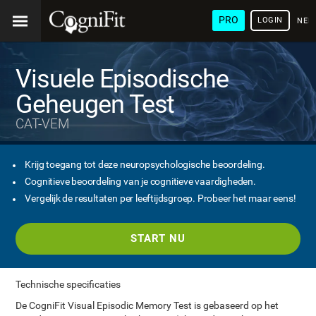
PRO
LOGIN
NED
Visuele Episodische
Geheugen Test
CAT-VEM
Krijg toegang tot deze neuropsychologische beoordeling.
Cognitieve beoordeling van je cognitieve vaardigheden.
Vergelijk de resultaten per leeftijdsgroep. Probeer het maar eens!
START NU
Technische specificaties
De CogniFit Visual Episodic Memory Test is gebaseerd op het