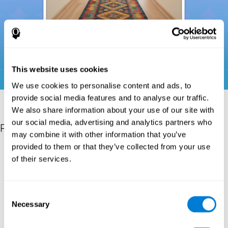
This website uses cookies
We use cookies to personalise content and ads, to
provide social media features and to analyse our traffic.
We also share information about your use of our site with
our social media, advertising and analytics partners who
Referenties
may combine it with other information that you’ve
provided to them or that they’ve collected from your use
Donders, F. C. (1969). On the speed of mental processes. Acta
of their services.
Psychologica, 30, 412–431. https://doi.org/10.1016/0001-
6918(69)90065-1
Shepard, R. N., & Teghtsoonian, M. (1961). Retention of
Consent
information under conditions approaching a steady state.
Necessary
Selection
Journal of Experimental Psychology, 62(3), 302–309.
https://doi.org/10.1037/h0048606