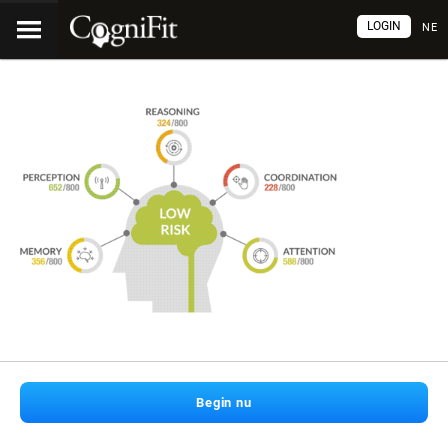
LOGIN
NE
Begin nu