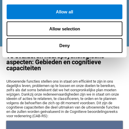
en geheugenprocessen) en sociaal welzijn (het onderhouden
van gezonde, lonende relaties met de mensen om ons heen). De
Allow all
vragen die elk gebied vertegenwoordigen zijn aangepast aan de
dagelijkse ervaringen van volwassenen en senioren in deze
leeftijdsgroep.
Allow selection
Deny
Te evalueren neuropsychologische
aspecten: Gebieden en cognitieve
capaciteiten
Uitvoerende functies stellen ons in staat om efficiënt te zijn in ons
dagelijks leven, problemen op te lossen en onze doelen te bereiken,
zelfs als dat soms betekent dat we het oorspronkelijke plan moeten
wijzigen. Dankzij onze redeneervaardigheden zijn we in staat om onze
ideeën of acties te relateren, te classificeren, te orden en te plannen
volgens de behoeften die zich op dit moment voordoen. Dit zijn de
cognitieve capaciteiten die deel uitmaken van de uitvoerende functies
en die zullen worden geëvalueerd in de Cognitieve beoordelingsreeks
voor redenering (CAB-RS):