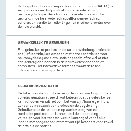
De Cognitieve beoordelingsreeks voor redenering (CAB-RS) is
een professioneel hulpmiddel voor specialisten in
neuropsychologie. Deze toonaangevende bron wordt al
gebruikt in de hele wetenschappelijke gemeenschap,
scholen, universiteiten, stichtingen en medische centra over
de hele wereld.
GEMAKKELIJK TE GEBRUIKEN
Elke gebruiker, of professionele (arts, psycholoog, professor,
enz.) of individu, kan omgaan met deze beoordeling voor
neuropsychologische evaluatie ongeacht of ze wel of niet
een achtergrond hebben in de neurowetenschappen of
computers. Het interactieve formaat maakt deze tool
efficiënt en eenvoudig te beheren.
GEBRUIKSVRIENDELIJK
De taken van de cognitieve beoordelingen van CogniFit zijn
volledig geautomatiseerd, wat betekent dat de gebruiker ze
kan voltooien vanuit het comfort van zijn/haar eigen huis,
zonder de noodzaak van professionele begeleiding.
Gebruikers die de test doen op aanbeveling van een
medische professional, kunnen snel de beoordeling
voltooien voor het verlaten vanuit kantoor, of vanaf elke
locatie met toegang tot internet-wat tijd bespaart voor zowel
de arts als de patiënt.