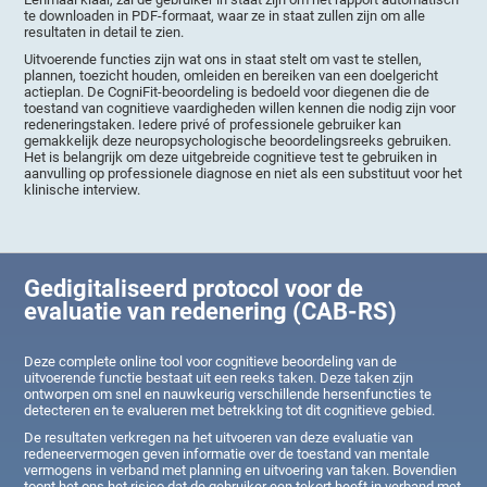
te downloaden in PDF-formaat, waar ze in staat zullen zijn om alle
resultaten in detail te zien.
Uitvoerende functies zijn wat ons in staat stelt om vast te stellen,
plannen, toezicht houden, omleiden en bereiken van een doelgericht
actieplan. De CogniFit-beoordeling is bedoeld voor diegenen die de
toestand van cognitieve vaardigheden willen kennen die nodig zijn voor
redeneringstaken. Iedere privé of professionele gebruiker kan
gemakkelijk deze neuropsychologische beoordelingsreeks gebruiken.
Het is belangrijk om deze uitgebreide cognitieve test te gebruiken in
aanvulling op professionele diagnose en niet als een substituut voor het
klinische interview.
Gedigitaliseerd protocol voor de
evaluatie van redenering (CAB-RS)
Deze complete online tool voor cognitieve beoordeling van de
uitvoerende functie bestaat uit een reeks taken. Deze taken zijn
ontworpen om snel en nauwkeurig verschillende hersenfuncties te
detecteren en te evalueren met betrekking tot dit cognitieve gebied.
De resultaten verkregen na het uitvoeren van deze evaluatie van
redeneervermogen geven informatie over de toestand van mentale
vermogens in verband met planning en uitvoering van taken. Bovendien
toont het ons het risico dat de gebruiker een tekort heeft in verband met