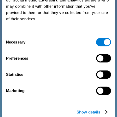
our social media, advertising and analytics partners who
may combine it with other information that you’ve
provided to them or that they’ve collected from your use
De vragenlijst bestaat uit een reeks eenvoudig te beantwoorden
of their services.
vragen die kunnen worden ingevuld door de instructeur of de
professional die de beoordeling doet. De vragenlijst verzamelt
informatie over de volgende gebieden: fysiek welzijn (in een
passende fysieke conditie), psychologisch welzijn (met een
aanvaardbare staat van cognitieve, emotionele en
Consent
geheugenprocessen) en sociaal welzijn (het onderhouden van
Necessary
Selection
gezonde, lonende relaties met de mensen om ons heen). De
vragen die elk gebied vertegenwoordigen zijn aangepast aan de
dagelijkse ervaringen van kinderen en adolescenten van deze
leeftijdsgroep.
Preferences
Statistics
Diagnostische criteria voor volwassenen en
senioren
Marketing
De vragenlijst bestaat uit een reeks eenvoudig te beantwoorden
vragen die kunnen worden ingevuld door de professional die de
algemene cognitieve beoordeling doet, of door de patiënt zelf.
De vragenlijst verzamelt informatie over de volgende gebieden:
Show details
fysiek welzijn (in een passende fysieke conditie), psychologisch
welzijn (met een aanvaardbare staat van cognitieve, emotionele