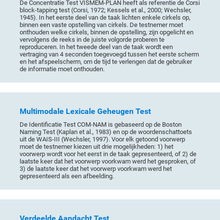
De Concentratie Test VISMEM-PLAN heeft als referentie de Corsi
block-tapping test (Corsi, 1972; Kessels et al., 2000; Wechsler,
1945). In het eerste deel van de taak lichten enkele cirkels op,
binnen een vaste opstelling van cirkels. De testnemer moet
onthouden welke cirkels, binnen de opstelling, zijn opgelicht en
vervolgens de reeks in de juiste volgorde proberen te
reproduceren. In het tweede deel van de taak wordt een
vertraging van 4 seconden toegevoegd tussen het eerste scherm
en het afspeelscherm, om de tijd te verlengen dat de gebruiker
de informatie moet onthouden.
Multimodale Lexicale Geheugen Test
De Identificatie Test COM-NAM is gebaseerd op de Boston
Naming Test (Kaplan et al., 1983) en op de woordenschattoets
uit de WAIS-III (Wechsler, 1997). Voor elk getoond voorwerp
moet de testnemer kiezen uit drie mogelijkheden: 1) het
voorwerp wordt voor het eerst in de taak gepresenteerd, of 2) de
laatste keer dat het voorwerp voorkwam werd het gesproken, of
3) de laatste keer dat het voorwerp voorkwam werd het
gepresenteerd als een afbeelding.
Verdeelde Aandacht Test