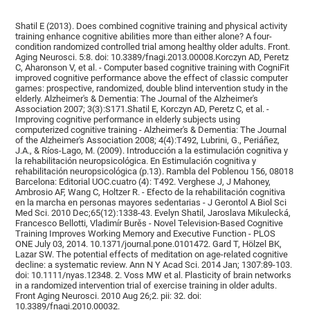
Shatil E (2013). Does combined cognitive training and physical activity
training enhance cognitive abilities more than either alone? A four-
condition randomized controlled trial among healthy older adults. Front.
Aging Neurosci. 5:8. doi: 10.3389/fnagi.2013.00008.Korczyn AD, Peretz
C, Aharonson V, et al. - Computer based cognitive training with CogniFit
improved cognitive performance above the effect of classic computer
games: prospective, randomized, double blind intervention study in the
elderly. Alzheimer's & Dementia: The Journal of the Alzheimer's
Association 2007; 3(3):S171.Shatil E, Korczyn AD, Peretz C, et al. -
Improving cognitive performance in elderly subjects using
computerized cognitive training - Alzheimer's & Dementia: The Journal
of the Alzheimer's Association 2008; 4(4):T492, Lubrini, G., Periáñez,
J.A., & Ríos-Lago, M. (2009). Introducción a la estimulación cognitiva y
la rehabilitación neuropsicológica. En Estimulación cognitiva y
rehabilitación neuropsicológica (p.13). Rambla del Poblenou 156, 08018
Barcelona: Editorial UOC.cuatro (4): T492. Verghese J, J Mahoney,
Ambrosio AF, Wang C, Holtzer R. - Efecto de la rehabilitación cognitiva
en la marcha en personas mayores sedentarias - J Gerontol A Biol Sci
Med Sci. 2010 Dec;65(12):1338-43. Evelyn Shatil, Jaroslava Mikulecká,
Francesco Bellotti, Vladimír Burěs - Novel Television-Based Cognitive
Training Improves Working Memory and Executive Function - PLOS
ONE July 03, 2014. 10.1371/journal.pone.0101472. Gard T, Hölzel BK,
Lazar SW. The potential effects of meditation on age-related cognitive
decline: a systematic review. Ann N Y Acad Sci. 2014 Jan; 1307:89-103.
doi: 10.1111/nyas.12348. 2. Voss MW et al. Plasticity of brain networks
in a randomized intervention trial of exercise training in older adults.
Front Aging Neurosci. 2010 Aug 26;2. pii: 32. doi:
10.3389/fnagi.2010.00032.