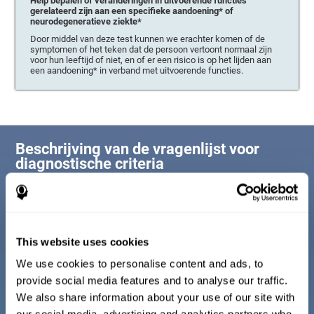
Help bepalen of veranderingen in uitvoerende functies
gerelateerd zijn aan een specifieke aandoening* of
neurodegeneratieve ziekte*
Door middel van deze test kunnen we erachter komen of de
symptomen of het teken dat de persoon vertoont normaal zijn
voor hun leeftijd of niet, en of er een risico is op het lijden aan
een aandoening* in verband met uitvoerende functies.
Beschrijving van de vragenlijst voor
diagnostische criteria
Het welzijn van een persoon is gekoppeld aan drie fundamentele pijlers
van ons leven (sociaal welzijn, lichamelijk welzijn en psychologisch
welzijn). Om te bevestigen dat een persoon in goede gezondheid is, is
het essentieel dat er geen onverwachte verandering is op deze
belangrijke gebieden. Om deze reden voert deze redeneringstest een
This website uses cookies
voor leeftijd gecorrigeerde vragenlijst uit waarin deze drie delen worden
geanalyseerd.
We use cookies to personalise content and ads, to
provide social media features and to analyse our traffic.
We also share information about your use of our site with
Diagnostische criteria voor kinderen tussen 7 en
17 jaar