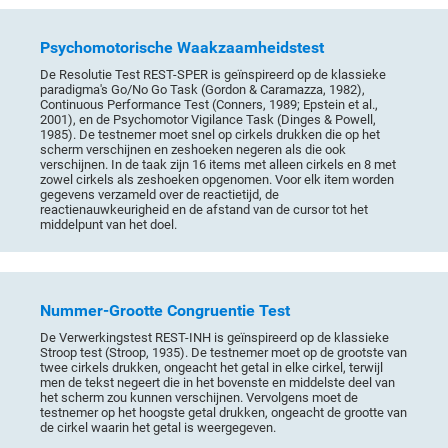
Psychomotorische Waakzaamheidstest
De Resolutie Test REST-SPER is geïnspireerd op de klassieke
paradigma's Go/No Go Task (Gordon & Caramazza, 1982),
Continuous Performance Test (Conners, 1989; Epstein et al.,
2001), en de Psychomotor Vigilance Task (Dinges & Powell,
1985). De testnemer moet snel op cirkels drukken die op het
scherm verschijnen en zeshoeken negeren als die ook
verschijnen. In de taak zijn 16 items met alleen cirkels en 8 met
zowel cirkels als zeshoeken opgenomen. Voor elk item worden
gegevens verzameld over de reactietijd, de
reactienauwkeurigheid en de afstand van de cursor tot het
middelpunt van het doel.
Nummer-Grootte Congruentie Test
De Verwerkingstest REST-INH is geïnspireerd op de klassieke
Stroop test (Stroop, 1935). De testnemer moet op de grootste van
twee cirkels drukken, ongeacht het getal in elke cirkel, terwijl
men de tekst negeert die in het bovenste en middelste deel van
het scherm zou kunnen verschijnen. Vervolgens moet de
testnemer op het hoogste getal drukken, ongeacht de grootte van
de cirkel waarin het getal is weergegeven.