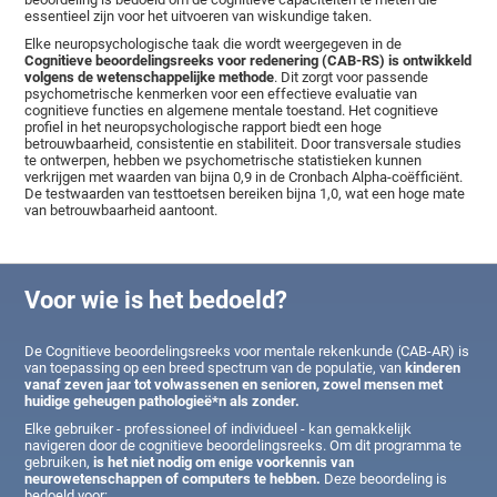
essentieel zijn voor het uitvoeren van wiskundige taken.
Elke neuropsychologische taak die wordt weergegeven in de
Cognitieve beoordelingsreeks voor redenering (CAB-RS) is ontwikkeld
volgens de wetenschappelijke methode
. Dit zorgt voor passende
psychometrische kenmerken voor een effectieve evaluatie van
cognitieve functies en algemene mentale toestand. Het cognitieve
profiel in het neuropsychologische rapport biedt een hoge
betrouwbaarheid, consistentie en stabiliteit. Door transversale studies
te ontwerpen, hebben we psychometrische statistieken kunnen
verkrijgen met waarden van bijna 0,9 in de Cronbach Alpha-coëfficiënt.
De testwaarden van testtoetsen bereiken bijna 1,0, wat een hoge mate
van betrouwbaarheid aantoont.
Voor wie is het bedoeld?
De Cognitieve beoordelingsreeks voor mentale rekenkunde (CAB-AR) is
van toepassing op een breed spectrum van de populatie, van
kinderen
vanaf zeven jaar tot volwassenen en senioren, zowel mensen met
huidige geheugen pathologieë*n als zonder.
Elke gebruiker - professioneel of individueel - kan gemakkelijk
navigeren door de cognitieve beoordelingsreeks. Om dit programma te
gebruiken,
is het niet nodig om enige voorkennis van
neurowetenschappen of computers te hebben.
Deze beoordeling is
bedoeld voor: