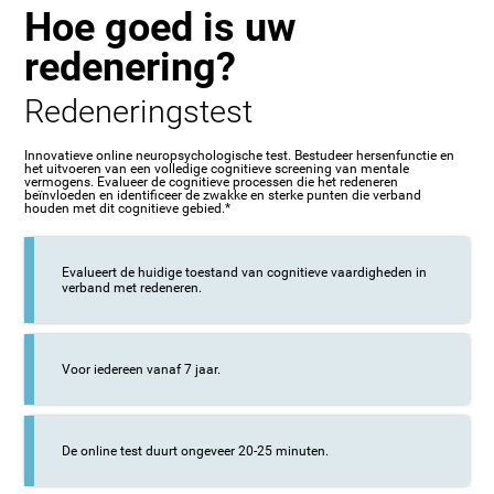
Hoe goed is uw
redenering?
Redeneringstest
Innovatieve online neuropsychologische test. Bestudeer hersenfunctie en
het uitvoeren van een volledige cognitieve screening van mentale
vermogens. Evalueer de cognitieve processen die het redeneren
beïnvloeden en identificeer de zwakke en sterke punten die verband
houden met dit cognitieve gebied.*
Evalueert de huidige toestand van cognitieve vaardigheden in
verband met redeneren.
Voor iedereen vanaf 7 jaar.
De online test duurt ongeveer 20-25 minuten.