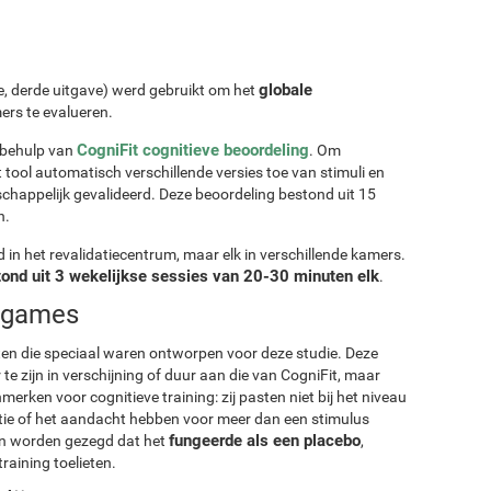
globale
ie, derde uitgave) werd gebruikt om het
ers te evalueren.
CogniFit cognitieve beoordeling
behulp van
. Om
tool automatisch verschillende versies toe van stimuli en
schappelijk gevalideerd. Deze beoordeling bestond uit 15
n.
d in het revalidatiecentrum, maar elk in verschillende kamers.
ond uit 3 wekelijkse sessies van 20-30 minuten elk
.
ogames
ten die speciaal waren ontworpen voor deze studie. Deze
te zijn in verschijning of duur aan die van CogniFit, maar
erken voor cognitieve training: zij pasten niet bij het niveau
actie of het aandacht hebben voor meer dan een stimulus
fungeerde als een placebo
kan worden gezegd dat het
,
raining toelieten.