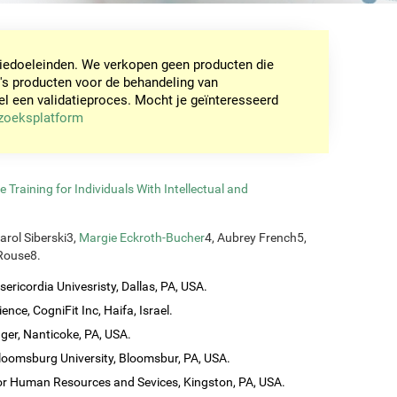
tiedoeleinden. We verkopen geen producten die
's producten voor de behandeling van
een validatieproces. Mocht je geïnteresseerd
rzoeksplatform
Training for Individuals With Intellectual and
Carol Siberski3,
Margie Eckroth-Bucher
4, Aubrey French5,
 Rouse8.
ericordia Univesristy, Dallas, PA, USA.
ence, CogniFit Inc, Haifa, Israel.
ager, Nanticoke, PA, USA.
loomsburg University, Bloomsbur, PA, USA.
 for Human Resources and Sevices, Kingston, PA, USA.