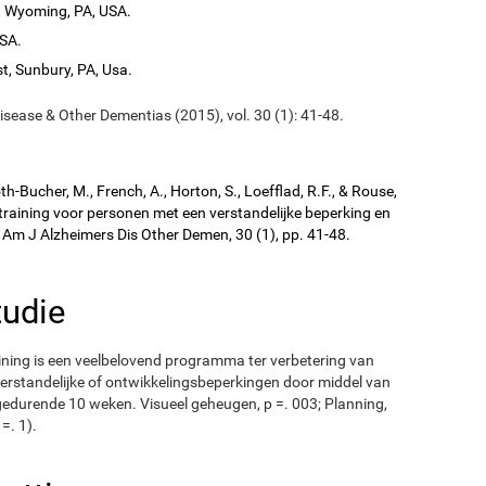
t Wyoming, PA, USA.
USA.
t, Sunbury, PA, Usa.
isease & Other Dementias (2015), vol. 30 (1): 41-48.
kroth-Bucher, M., French, A., Horton, S., Loefflad, R.F., & Rouse,
training voor personen met een verstandelijke beperking en
. Am J Alzheimers Dis Other Demen, 30 (1), pp. 41-48.
tudie
aining is een veelbelovend programma ter verbetering van
verstandelijke of ontwikkelingsbeperkingen door middel van
gedurende 10 weken. Visueel geheugen, p =. 003; Planning,
=. 1).