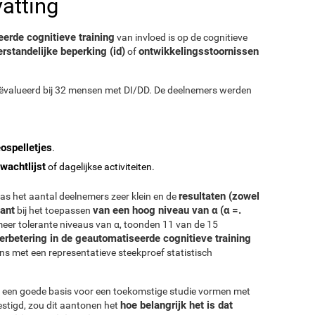
atting
erde cognitieve training
van invloed is op de cognitieve
standelijke beperking (id)
ontwikkelingsstoornissen
of
eëvalueerd bij 32 mensen met DI/DD. De deelnemers werden
ospelletjes
.
wachtlijst
of dagelijkse activiteiten.
resultaten (zowel
was het aantal deelnemers zeer klein en de
cant
van een hoog niveau van α (α =.
bij het toepassen
 meer tolerante niveaus van α, toonden 11 van de 15
verbetering in de geautomatiseerde cognitieve training
ens met een representatieve steekproef statistisch
 een goede basis voor een toekomstige studie vormen met
hoe belangrijk het is dat
estigd, zou dit aantonen het