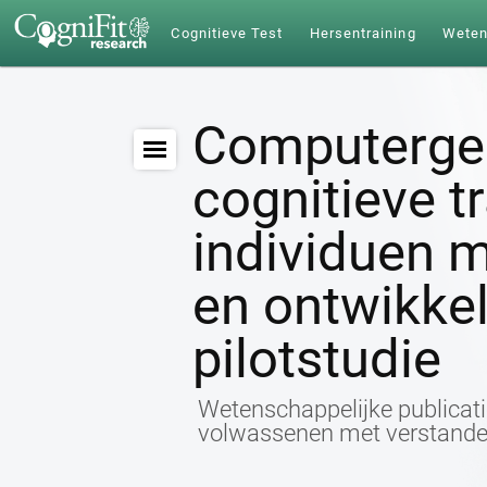
Cognitieve Test
Hersentraining
Wete
Computerge
cognitieve t
individuen m
en ontwikkel
pilotstudie
Wetenschappelijke publicatie
volwassenen met verstandel