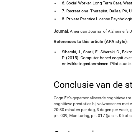
6. Social Worker, Long Term Care, Wes
7. Recreational Therapist, Dallas, PA, 
8. Private Practice License Psychologis
Journal
: American Journal of Alzheimer’s D
References to this article (APA style)
:
Siberski, J., Shatil, E., Siberski, C., Ec
P. (2015). Computer-based cognitieve 
ontwikkelingsstoornissen: Pilot studie
Conclusie van de s
CogniFit‘s gepersonaliseerde cognitieve tr
cognitieve prestaties bij volwassenen met 
20-30 minuten per dag, 3 dagen per week, 
p=. 009; Monitoring, p=. 017 (ja α =. 05 of α 