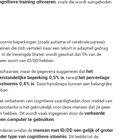
nitieve training uitvoeren
, zoals die wordt aangeboden
oornis beperkingen (zoals autisme of cerebrale parese)
men die zich vertalen naar een tekort in adaptief gedrag
g. In de Verenigde Staten wordt geschat dat 5% van de
 een soort van ID/DD hebben.
het
e schaarser, maar de gegevens suggereren dat
rstandelijke beperking 0,5% is
het percentage
, terwijl
stoornis 0,4% is
. Deze handicaps kunnen een belangrijke
bben.
 het verbeteren van cognitieve vaardigheden door middel van
sondanks is het gebruikelijk voor deze mensen dat ze geen
verkeerde
n hebben. Dit wordt vaak ingegeven door de
m een computer te gebruiken
.
mensen met ID/DD een gelijk of groter
eranderen omdat de
nder type van cognitieve stoornis
. Dit leidde tot de