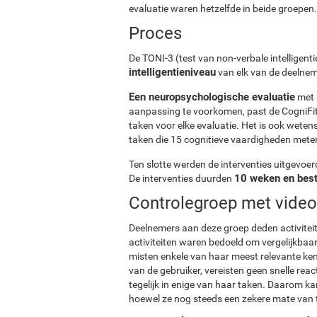
evaluatie waren hetzelfde in beide groepen.
Proces
De TONI-3 (test van non-verbale intelligent
intelligentieniveau
van elk van de deelnem
Een neuropsychologische evaluatie
met 
aanpassing te voorkomen, past de CogniFit 
taken voor elke evaluatie. Het is ook weten
taken die 15 cognitieve vaardigheden mete
Ten slotte werden de interventies uitgevoer
10 weken en best
De interventies duurden
Controlegroep met vide
Deelnemers aan deze groep deden activitei
activiteiten waren bedoeld om vergelijkbaar 
misten enkele van haar meest relevante kenm
van de gebruiker, vereisten geen snelle re
tegelijk in enige van haar taken. Daarom 
hoewel ze nog steeds een zekere mate van t