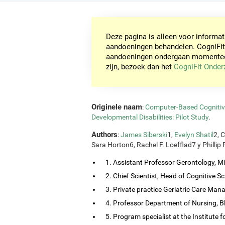
Deze pagina is alleen voor informa
aandoeningen behandelen. CogniFit
aandoeningen ondergaan momenteel 
zijn, bezoek dan het
CogniFit Onde
Originele naam
:
Computer-Based Cognitive 
Developmental Disabilities: Pilot Study
.
Authors
:
James Siberski
1,
Evelyn Shatil
2, 
Sara Horton6, Rachel F. Loefflad7 y Phillip
1. Assistant Professor Gerontology, Mis
2. Chief Scientist, Head of Cognitive Sci
3. Private practice Geriatric Care Man
4. Professor Department of Nursing, B
5. Program specialist at the Institute