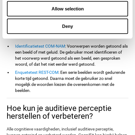
de klassieke NEPSY test van Korkman, Kirk en Kemp (1998), de
Allow selection
Test van Geheugensimulatie (TOMM) en de Test van Variabelen
van Aandacht (TOVA). Behalve auditieve perceptie, meten deze
tests ook naamgeving, reactietijd, verwerkingssnelheid,
Deny
contextueel geheugen, werkgeheugen, cognitieve flexibiliteit,
visueel geheugen, visuele perceptie en herkenning.
Identificatietest COM-NAM
: Voorwerpen worden getoond als
een beeld of met geluid. De gebruiker moet identificeren of
het voorwerp werd getoond als een beeld, een gesproken
woord, of dat het niet eerder werd getoond.
Enquetetest REST-COM
: Een serie beelden wordt gedurende
korte tijd getoond. Daarna moet de gebruiker zo snel
mogelijk de woorden kiezen die overeenkomen met de
beelden.
Hoe kun je auditieve perceptie
herstellen of verbeteren?
Alle cognitieve vaardigheden, inclusief auditieve perceptie,