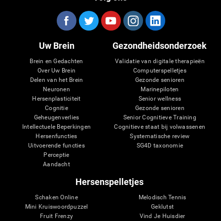
Uw Brein
Gezondheidsonderzoek
Brein en Gedachten
Validatie van digitale therapieën
Over Uw Brein
Computerspelletjes
Delen van het Brein
Gezonde senioren
Neuronen
Marinepiloten
Hersenplasticiteit
Senior wellness
Cognitie
Gezonde senioren
Geheugenverlies
Senior Cognitieve Training
Intellectuele Beperkingen
Cognitieve staat bij volwassenen
Hersenfuncties
Systematische review
Uitvoerende functies
SG4D taxonomie
Perceptie
Aandacht
Hersenspelletjes
Schaken Online
Melodisch Tennis
Mini Kruiswoordpuzzel
Geklutst
Fruit Frenzy
Vind Je Huisdier