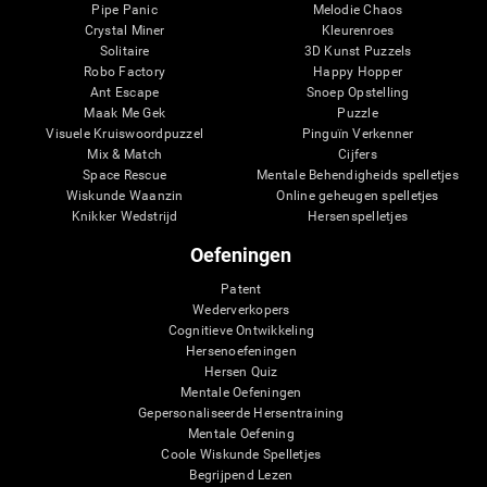
Pipe Panic
Melodie Chaos
Crystal Miner
Kleurenroes
Solitaire
3D Kunst Puzzels
Robo Factory
Happy Hopper
Ant Escape
Snoep Opstelling
Maak Me Gek
Puzzle
Visuele Kruiswoordpuzzel
Pinguïn Verkenner
Mix & Match
Cijfers
Space Rescue
Mentale Behendigheids spelletjes
Wiskunde Waanzin
Online geheugen spelletjes
Knikker Wedstrijd
Hersenspelletjes
Oefeningen
Patent
Wederverkopers
Cognitieve Ontwikkeling
Hersenoefeningen
Hersen Quiz
Mentale Oefeningen
Gepersonaliseerde Hersentraining
Mentale Oefening
Coole Wiskunde Spelletjes
Begrijpend Lezen