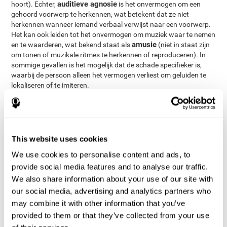
auditieve agnosie
hoort). Echter,
is het onvermogen om een
gehoord voorwerp te herkennen, wat betekent dat ze niet
herkennen wanneer iemand verbaal verwijst naar een voorwerp.
Het kan ook leiden tot het onvermogen om muziek waar te nemen
amusie
en te waarderen, wat bekend staat als
(niet in staat zijn
om tonen of muzikale ritmes te herkennen of reproduceren). In
sommige gevallen is het mogelijk dat de schade specifieker is,
waarbij de persoon alleen het vermogen verliest om geluiden te
lokaliseren of te imiteren.
Behalve de aandoeningen die een gebrekkig gehoor veroorzaken,
zijn er ook enkele aandoeningen die maken dat de persoon
geluiden hoort de er niet zijn. De meeste voorkomende van deze
tinnitus
aandoeningen is
, wat ervoor zorgt dat de persoon een
This website uses cookies
constant zoemen of suizen hoort. In andere gevallen zorgt het
probleem ervoor dat de hersenen abusievelijk de auditieve cortex
We use cookies to personalise content and ads, to
activeren, wat leidt tot hallucinaties. Dit kan gebeuren bij
provide social media features and to analyse our traffic.
schizofrenie
aandoeningen zoals
, waarbij de hallucinaties
We also share information about your use of our site with
bedreigend kunnen zijn. Andere gevallen zijn onder andere
our social media, advertising and analytics partners who
muzikale hallucinaties
, waarbij de persoon muziek hoort alsof
deze uit de radio komt, maar deze niet kan afzetten. In het geval
may combine it with other information that you’ve
paracusis van Willis
van
gaan de auditieve hallucinaties
provided to them or that they’ve collected from your use
gepaard met verzwakt gehoor.