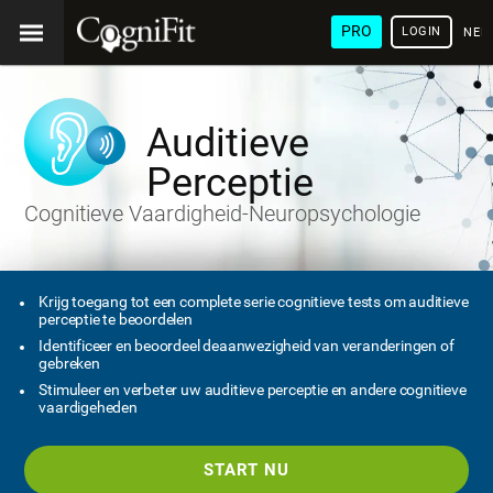
PRO
LOGIN
NED
Auditieve
Perceptie
Cognitieve Vaardigheid-Neuropsychologie
Krijg toegang tot een complete serie cognitieve tests om auditieve
perceptie te beoordelen
Identificeer en beoordeel deaanwezigheid van veranderingen of
gebreken
Stimuleer en verbeter uw auditieve perceptie en andere cognitieve
vaardigeheden
START NU