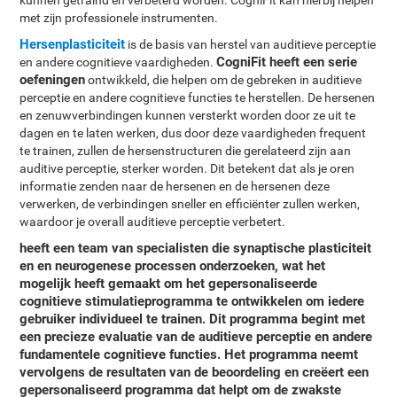
kunnen getraind en verbeterd worden. CogniFit kan hierbij helpen
met zijn professionele instrumenten.
Hersenplasticiteit
is de basis van herstel van auditieve perceptie
CogniFit heeft een serie
en andere cognitieve vaardigheden.
oefeningen
ontwikkeld, die helpen om de gebreken in auditieve
perceptie en andere cognitieve functies te herstellen. De hersenen
en zenuwverbindingen kunnen versterkt worden door ze uit te
dagen en te laten werken, dus door deze vaardigheden frequent
te trainen, zullen de hersenstructuren die gerelateerd zijn aan
auditive perceptie, sterker worden. Dit betekent dat als je oren
informatie zenden naar de hersenen en de hersenen deze
verwerken, de verbindingen sneller en efficiënter zullen werken,
waardoor je overall auditieve perceptie verbetert.
heeft een team van specialisten die synaptische plasticiteit
en en neurogenese processen onderzoeken, wat het
mogelijk heeft gemaakt om het
gepersonaliseerde
cognitieve stimulatieprogramma
te ontwikkelen om iedere
gebruiker individueel te trainen. Dit programma begint met
een precieze evaluatie van de auditieve perceptie en andere
fundamentele cognitieve functies. Het programma neemt
vervolgens de resultaten van de beoordeling en creëert een
gepersonaliseerd programma dat helpt om de zwakste