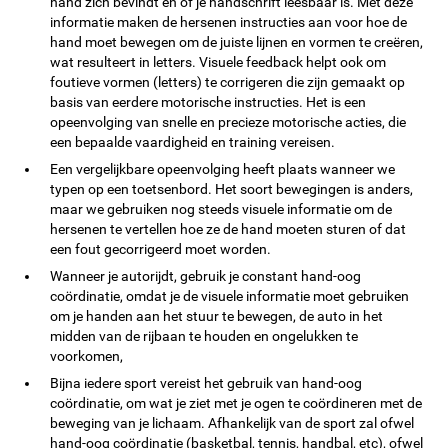
hand zich bevindt en of je handschrift leesbaar is. Met deze
informatie maken de hersenen instructies aan voor hoe de
hand moet bewegen om de juiste lijnen en vormen te creëren,
wat resulteert in letters. Visuele feedback helpt ook om
foutieve vormen (letters) te corrigeren die zijn gemaakt op
basis van eerdere motorische instructies. Het is een
opeenvolging van snelle en precieze motorische acties, die
een bepaalde vaardigheid en training vereisen.
Een vergelijkbare opeenvolging heeft plaats wanneer we
typen op een toetsenbord. Het soort bewegingen is anders,
maar we gebruiken nog steeds visuele informatie om de
hersenen te vertellen hoe ze de hand moeten sturen of dat
een fout gecorrigeerd moet worden.
Wanneer je autorijdt, gebruik je constant hand-oog
coördinatie, omdat je de visuele informatie moet gebruiken
om je handen aan het stuur te bewegen, de auto in het
midden van de rijbaan te houden en ongelukken te
voorkomen,
Bijna iedere sport vereist het gebruik van hand-oog
coördinatie, om wat je ziet met je ogen te coördineren met de
beweging van je lichaam. Afhankelijk van de sport zal ofwel
hand-oog coördinatie (basketbal, tennis, handbal, etc), ofwel