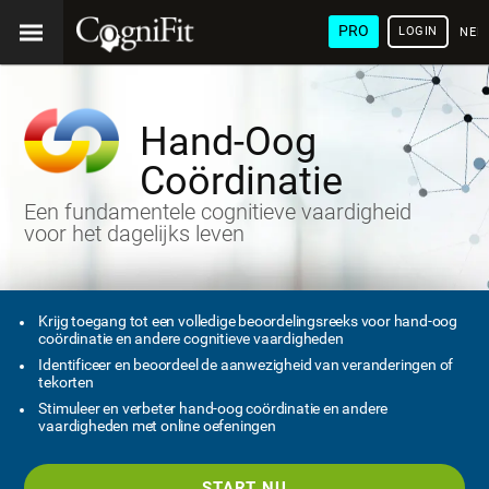
PRO
LOGIN
NED
Hand-Oog
Coördinatie
Een fundamentele cognitieve vaardigheid
voor het dagelijks leven
Krijg toegang tot een volledige beoordelingsreeks voor hand-oog
coördinatie en andere cognitieve vaardigheden
Identificeer en beoordeel de aanwezigheid van veranderingen of
tekorten
Stimuleer en verbeter hand-oog coördinatie en andere
vaardigheden met online oefeningen
START NU