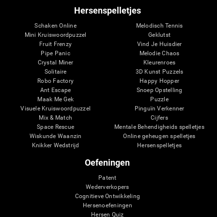
Hersenspelletjes
Schaken Online
Melodisch Tennis
Mini Kruiswoordpuzzel
Geklutst
Fruit Frenzy
Vind Je Huisdier
Pipe Panic
Melodie Chaos
Crystal Miner
Kleurenroes
Solitaire
3D Kunst Puzzels
Robo Factory
Happy Hopper
Ant Escape
Snoep Opstelling
Maak Me Gek
Puzzle
Visuele Kruiswoordpuzzel
Pinguïn Verkenner
Mix & Match
Cijfers
Space Rescue
Mentale Behendigheids spelletjes
Wiskunde Waanzin
Online geheugen spelletjes
Knikker Wedstrijd
Hersenspelletjes
Oefeningen
Patent
Wederverkopers
Cognitieve Ontwikkeling
Hersenoefeningen
Hersen Quiz