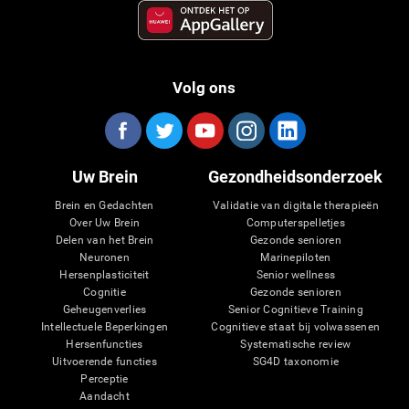
Volg ons
Uw Brein
Gezondheidsonderzoek
Brein en Gedachten
Validatie van digitale therapieën
Over Uw Brein
Computerspelletjes
Delen van het Brein
Gezonde senioren
Neuronen
Marinepiloten
Hersenplasticiteit
Senior wellness
Cognitie
Gezonde senioren
Geheugenverlies
Senior Cognitieve Training
Intellectuele Beperkingen
Cognitieve staat bij volwassenen
Hersenfuncties
Systematische review
Uitvoerende functies
SG4D taxonomie
Perceptie
Aandacht