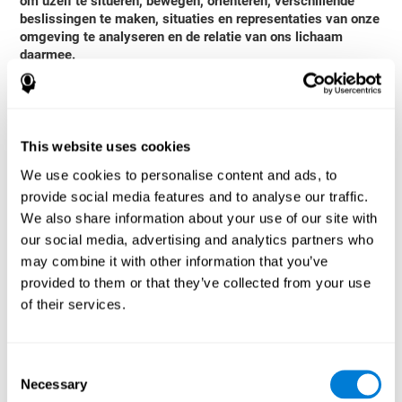
om uzelf te situeren, bewegen, oriënteren, verschillende
beslissingen te maken, situaties en representaties van onze
omgeving te analyseren en de relatie van ons lichaam
daarmee.
Voorbeeld
: U besluit om naar het nieuwe café in het
winkelcentrum te gaan. Als u daar aankomt, kijkt u op de
plattegrond kaart. U bent in staat om de locatie van het café te
vinden, en u komt op tijd aan voor een middag cappuccino. Om
This website uses cookies
kaarten en symbolen in 2D te interpreteren, moeten we de
ruimtelijke perceptie hebben.
We use cookies to personalise content and ads, to
provide social media features and to analyse our traffic.
Hoe kun je ruimtelijke perceptie
We also share information about your use of our site with
meten en beoordelen
our social media, advertising and analytics partners who
may combine it with other information that you’ve
Voorbeeld
: We hebben ruimtelijke perceptie nodig om dozen,
provided to them or that they’ve collected from your use
boeken of andere voorwerpen te organiseren op planken of in een
of their services.
koffer. We beoordelen mentaal de mogelijke combinaties van de
posities en kiezen degene die het beste past bij onze behoeften.
Voorbeeld
: Als we een weg of een richting moeten kiezen, moeten
Consent
we in staat zijn om het perspectief te kiezen dat het meest logisch
Necessary
is voor wat we nodig hebben. Om dit te doen, moeten we ons
Selection