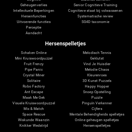
Geheugenverlies
Senior Cognitieve Training
Intellectuele Beperkingen
Cognitieve staat bij volwassenen
Hersenfuncties
Systematische review
Uitvoerende functies
SG4D taxonomie
Perceptie
Aandacht
Hersenspelletjes
Schaken Online
Melodisch Tennis
Mini Kruiswoordpuzzel
Geklutst
Fruit Frenzy
Vind Je Huisdier
Pipe Panic
Melodie Chaos
Crystal Miner
Kleurenroes
Solitaire
3D Kunst Puzzels
Robo Factory
Happy Hopper
Ant Escape
Snoep Opstelling
Maak Me Gek
Puzzle
Visuele Kruiswoordpuzzel
Pinguïn Verkenner
Mix & Match
Cijfers
Space Rescue
Mentale Behendigheids spelletjes
Wiskunde Waanzin
Online geheugen spelletjes
Knikker Wedstrijd
Hersenspelletjes