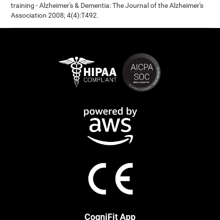
training - Alzheimer's & Dementia: The Journal of the Alzheimer's
Association 2008; 4(4):T492.
CogniFit App