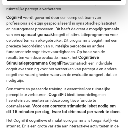
deze, zullen de verbindingen sneller en efficiënter zijn en onze
ruimtelijke perceptie verbeteren.
CogniFit
wordt gevormd door een compleet team van
professionals die zijn gespecialiseerd in synaptische plasticiteit
en neurogenese processen. Dit heeft de creatie mogeljk gemaakt
op maat gemaakt
van een
cognitief stimulatieprogramma voor
de behoeften van elke gebruiker. Dit programma begint met een
precieze beoordeling van ruimtelijke perceptie en andere
fundamentele cognitieve vaardigheden. Op basis van de
Cognitieve
resultaten van deze evaluatie, maakt het
Stimulatieprogramma CogniFit
automatisch een individule
cognitieve training voor het versterken van perceptie en andere
cognitieve vaardigheden waarvan de evaluatie aangeeft dat ze
nodig zijn.
Constante en passende training is essentieel om ruimtelijke
CognitFit
perceptie te verbeteren.
biedt beoordelings- en
hserstelinstrumenten om deze congitieve functie te
Voor een correcte stimulatie ishet nodig om
optimaliseren.
dit 15 minuten per dag, twee tot drie maal per week te doen.
Het CogniFit cognitieve stimulatieprogramma is toegankelijk via
internet. Er is een grote variatie aaninteractieve activiteiten in de