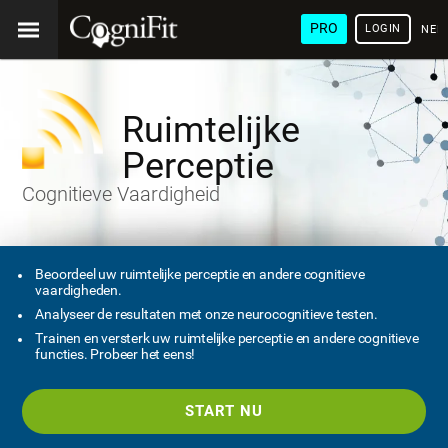
PRO
LOGIN
NED
Ruimtelijke
Perceptie
Cognitieve Vaardigheid
Beoordeel uw ruimtelijke perceptie en andere cognitieve
vaardigheden.
Analyseer de resultaten met onze neurocognitieve testen.
Trainen en versterk uw ruimtelijke perceptie en andere cognitieve
functies. Probeer het eens!
START NU