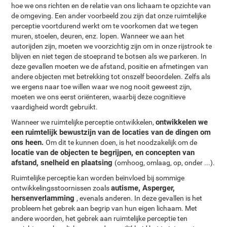
hoe we ons richten en de relatie van ons lichaam te opzichte van
de omgeving. Een ander voorbeeld zou zijn dat onze ruimtelijke
perceptie voortdurend werkt om te voorkomen dat we tegen
muren, stoelen, deuren, enz. lopen. Wanneer we aan het
autorijden zijn, moeten we voorzichtig zijn om in onze rijstrook te
blijven en niet tegen de stoeprand te botsen als we parkeren. In
deze gevallen moeten we de afstand, positie en afmetingen van
andere objecten met betrekking tot onszelf beoordelen. Zelfs als
we ergens naar toe willen waar we nog nooit geweest zijn,
moeten we ons eerst oriënteren, waarbij deze cognitieve
vaardigheid wordt gebruikt.
ontwikkelen we
Wanneer we ruimtelijke perceptie ontwikkelen,
een ruimtelijk bewustzijn van de locaties van de dingen om
ons heen.
Om dit te kunnen doen, is het noodzakelijk om de
locatie van de objecten te begrijpen, en concepten van
afstand, snelheid en plaatsing
(omhoog, omlaag, op, onder ...).
Ruimtelijke perceptie kan worden beïnvloed bij sommige
autisme, Asperger,
ontwikkelingsstoornissen zoals
hersenverlamming
, evenals anderen. In deze gevallen is het
probleem het gebrek aan begrip van hun eigen lichaam. Met
andere woorden, het gebrek aan ruimtelijke perceptie ten