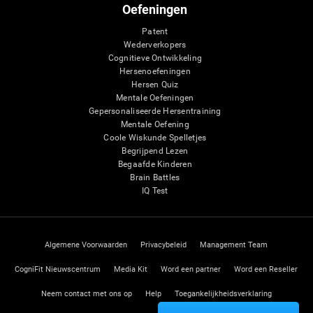
Oefeningen
Patent
Wederverkopers
Cognitieve Ontwikkeling
Hersenoefeningen
Hersen Quiz
Mentale Oefeningen
Gepersonaliseerde Hersentraining
Mentale Oefening
Coole Wiskunde Spelletjes
Begrijpend Lezen
Begaafde Kinderen
Brain Battles
IQ Test
Algemene Voorwaarden
Privacybeleid
Management Team
CogniFit Nieuwscentrum
Media Kit
Word een partner
Word een Reseller
Neem contact met ons op
Help
Toegankelijkheidsverklaring