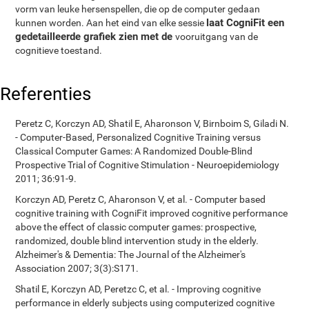
vorm van leuke hersenspellen, die op de computer gedaan
laat CogniFit een
kunnen worden. Aan het eind van elke sessie
gedetailleerde grafiek zien met de
vooruitgang van de
cognitieve toestand.
Referenties
Peretz C, Korczyn AD, Shatil E, Aharonson V, Birnboim S, Giladi N.
- Computer-Based, Personalized Cognitive Training versus
Classical Computer Games: A Randomized Double-Blind
Prospective Trial of Cognitive Stimulation - Neuroepidemiology
2011; 36:91-9.
Korczyn AD, Peretz C, Aharonson V, et al. - Computer based
cognitive training with CogniFit improved cognitive performance
above the effect of classic computer games: prospective,
randomized, double blind intervention study in the elderly.
Alzheimer's & Dementia: The Journal of the Alzheimer's
Association 2007; 3(3):S171.
Shatil E, Korczyn AD, Peretzc C, et al. - Improving cognitive
performance in elderly subjects using computerized cognitive