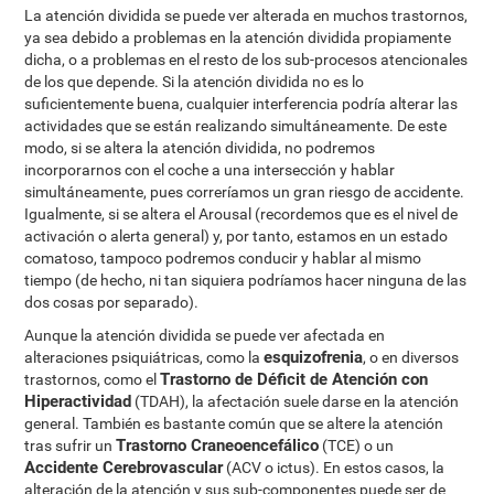
La atención dividida se puede ver alterada en muchos trastornos,
ya sea debido a problemas en la atención dividida propiamente
dicha, o a problemas en el resto de los sub-procesos atencionales
de los que depende. Si la atención dividida no es lo
suficientemente buena, cualquier interferencia podría alterar las
actividades que se están realizando simultáneamente. De este
modo, si se altera la atención dividida, no podremos
incorporarnos con el coche a una intersección y hablar
simultáneamente, pues correríamos un gran riesgo de accidente.
Igualmente, si se altera el Arousal (recordemos que es el nivel de
activación o alerta general) y, por tanto, estamos en un estado
comatoso, tampoco podremos conducir y hablar al mismo
tiempo (de hecho, ni tan siquiera podríamos hacer ninguna de las
dos cosas por separado).
Aunque la atención dividida se puede ver afectada en
esquizofrenia
alteraciones psiquiátricas, como la
, o en diversos
Trastorno de Déficit de Atención con
trastornos, como el
Hiperactividad
(TDAH), la afectación suele darse en la atención
general. También es bastante común que se altere la atención
Trastorno Craneoencefálico
tras sufrir un
(TCE) o un
Accidente Cerebrovascular
(ACV o ictus). En estos casos, la
alteración de la atención y sus sub-componentes puede ser de