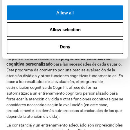
atención dividida y otras funciones cognitivas. El cerebro y sus
conexiones neuronales se pueden fortalecer mediante el uso de
Allow all
las funciones que dependen de éstos. De este modo, si
entrenamos frecuentemente la atención dividida, se
automatizarán las actividades que tratamos de combinar,
Allow selection
favoreciendo su eficiencia. Al automatizar las actividades, será
más fácil para el cerebro el llevarlas a cabo simultáneamente.
Deny
El completo equipo de profesionales de CogniFit, especializado en
el estudio de la plasticidad sináptica y procesos de neurogénesis,
programa de estimulación
ha permitido la creación de un
cognitiva personalizado
para las necesidades de cada usuario.
Este programa da comienzo por una precisa evaluación de la
atención dividida y otras funciones cognitivas fundamentales. En
base a los resultados de la evaluación, el programa de
estimulación cognitiva de CogniFit ofrece de forma
automatizada un entrenamiento cognitivo personalizado para
fortalecer la atención dividida y otras funciones cognitivas que se
consideren necesarias según la evaluación (en este caso,
probablemente, los demás sub-procesos atencionales de los que
depende la atención dividida).
La constancia y un entrenamiento adecuado son imprescindibles