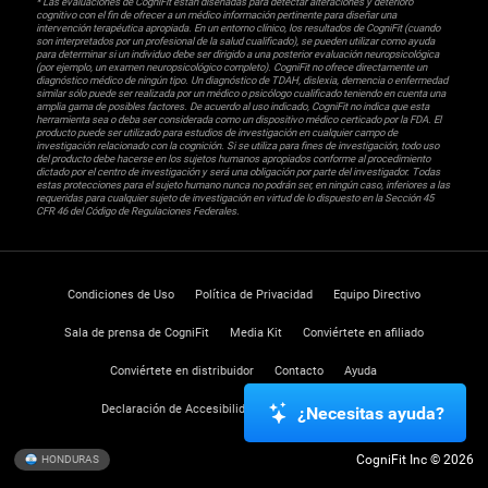
* Las evaluaciones de CogniFit están diseñadas para detectar alteraciones y deterioro
cognitivo con el fin de ofrecer a un médico información pertinente para diseñar una
intervención terapéutica apropiada. En un entorno clínico, los resultados de CogniFit (cuando
son interpretados por un profesional de la salud cualificado), se pueden utilizar como ayuda
para determinar si un individuo debe ser dirigido a una posterior evaluación neuropsicológica
(por ejemplo, un examen neuropsicológico completo). CogniFit no ofrece directamente un
diagnóstico médico de ningún tipo. Un diagnóstico de TDAH, dislexia, demencia o enfermedad
similar sólo puede ser realizada por un médico o psicólogo cualificado teniendo en cuenta una
amplia gama de posibles factores. De acuerdo al uso indicado, CogniFit no indica que esta
herramienta sea o deba ser considerada como un dispositivo médico certicado por la FDA. El
producto puede ser utilizado para estudios de investigación en cualquier campo de
investigación relacionado con la cognición. Si se utiliza para fines de investigación, todo uso
del producto debe hacerse en los sujetos humanos apropiados conforme al procedimiento
dictado por el centro de investigación y será una obligación por parte del investigador. Todas
estas protecciones para el sujeto humano nunca no podrán ser, en ningún caso, inferiores a las
requeridas para cualquier sujeto de investigación en virtud de lo dispuesto en la Sección 45
CFR 46 del Código de Regulaciones Federales.
Condiciones de Uso
Política de Privacidad
Equipo Directivo
Sala de prensa de CogniFit
Media Kit
Conviértete en afiliado
Conviértete en distribuidor
Contacto
Ayuda
Declaración de Accesibilidad
Centro de Confianza
¿Necesitas ayuda?
CogniFit Inc © 2026
HONDURAS