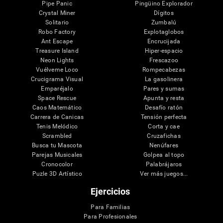
Pipe Panic
Pingüino Explorador
Crystal Miner
Dígitos
Solitario
Zumbalú
Robo Factory
Explotaglobos
Ant Escape
Encrucijada
Treasure Island
Hiper-espacio
Neon Lights
Frescazoo
Vuélveme Loco
Rompecabezas
Crucigrama Visual
La gasolinera
Emparéjalo
Pares y sumas
Space Rescue
Apunta y resta
Caos Matemático
Desafío ratón
Carrera de Canicas
Tensión perfecta
Tenis Melódico
Corta y cae
Scrambled
Cruzafichas
Busca tu Mascota
Nenúfares
Parejas Musicales
Golpea al topo
Cronocolor
Palabrájaros
Puzle 3D Artístico
Ver más juegos...
Ejercicios
Para Familias
Para Profesionales