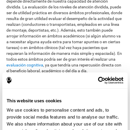
depende directamente de nuestra capacidad de atención
dividida. La evaluación de los niveles de atención dividida, puede
ser de utilidad práctica en diversos ámbitos profesionales, donde
resulta de gran utilidad evaluar el desempeño de la actividad que
realizan (conductores o transportistas, empleados en una línea
de montaje, deportistas, etc.). Además, esto también puede
arrojar información en ámbitos académicos (si algún alumno va
a necesitar alguna ayuda extra para tomar apuntes o en ciertas
tareas) o en ámbitos clínicos (tal vez haya pacientes que
requieran la información de manera más simple y espaciada). En
todos estos ámbitos podría ser de gran interés el realizar una
evaluación cognitiva
, ya que tendría una repercusión directa con
el beneficio laboral, académico o del día a día.
Para medir la atención dividida, el equipo de CogniFit se ha
basado en el clásico Test de Stroop. De este modo, se ha
desarrollado un Test de Simultaneidad que, además de atención
dividida, evalúa flexibilidad cognitiva y coordinación óculo-
This website uses cookies
manual.
We use cookies to personalise content and ads, to
Test de Simultaneidad DIAT-SHIF
: Es necesario seguir con
provide social media features and to analyse our traffic.
el puntero el recorrido aleatorio de una bola blanca y atender
We also share information about your use of our site with
a las palabras que aparecen en el centro de la pantalla.