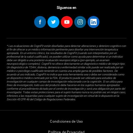
Síguenos en
* Las evaluaciones de CogniFit están diseñadas para detectar alteraciones y deterioro cognitivo con
el fin de ofrecer a un médico información pertinente para diseñar una intervención terapéutica
apropiada. En un entorno clínico, los resultados de CogniFit (cuando son interpretados por un
profesional de la salud cualificado), se pueden utilizar como ayuda para determinar si un individuo
debe ser dirigido a una posterior evaluación neuropsicológica (por ejemplo, un examen
neuropsicológico completo). CogniFit no ofrece directamente un diagnóstico médico de ningún tipo.
Un diagnóstico de TDAH, dislexia, demencia o enfermedad similar sólo puede ser realizada por un
médico o psicólogo cualificado teniendo en cuenta una amplia gama de posibles factores. De
acuerdo al uso indicado, CogniFit no indica que esta herramienta sea o deba ser considerada como
un dispositivo médico certicado por la FDA. El producto puede ser utilizado para estudios de
investigación en cualquier campo de investigación relacionado con la cognición. Si se utiliza para
fines de investigación, todo uso del producto debe hacerse en los sujetos humanos apropiados
conforme al procedimiento dictado por el centro de investigación y será una obligación por parte del
investigador. Todas estas protecciones para el sujeto humano nunca no podrán ser, en ningún caso,
inferiores a las requeridas para cualquier sujeto de investigación en virtud de lo dispuesto en la
Sección 45 CFR 46 del Código de Regulaciones Federales.
Condiciones de Uso
Política de Privacidad