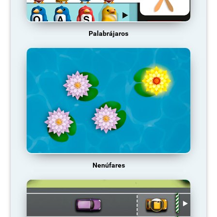
Palabrájaros
Nenúfares