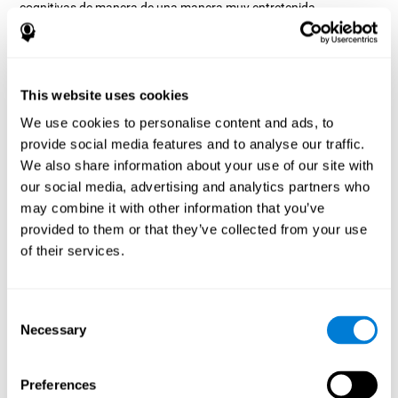
cognitivas de manera de una manera muy entretenida.
¿Cómo mejora el juego mental
“Crucigrama Visual” mis habilidades
cognitivas?
This website uses cookies
Entretenerse con juegos como el Crucigrama Visual de CogniFit
We use cookies to personalise content and ads, to
estimula un patrón de activación neural específico. Repetir y
provide social media features and to analyse our traffic.
entrenar de manera consistente este patrón, puede ayudar a
crear nuevas sinapsis, y a que los circuitos neuronales se
We also share information about your use of our site with
reorganicen y recuperen funciones cognitivas debilitadas o
our social media, advertising and analytics partners who
dañadas.
may combine it with other information that you’ve
El juego del Crucigrama Visual ayuda a ejercitar la memoria de
provided to them or that they’ve collected from your use
trabajo, la denominación y la percepción. Estimular de manera
of their services.
consistente estas habilidades, puede ayudar a crear nuevas
sinapsis, y a que los circuitos neuronales se reorganicen y
mejoren las funciones cognitivas.
Consent
1ª SEMANA
2ª SEMANA
3ª SEMANA
Necessary
Selection
Preferences