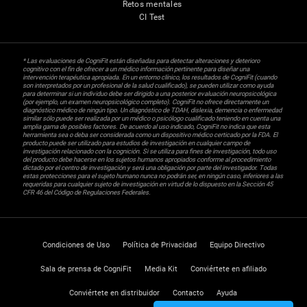
Retos mentales
CI Test
* Las evaluaciones de CogniFit están diseñadas para detectar alteraciones y deterioro
cognitivo con el fin de ofrecer a un médico información pertinente para diseñar una
intervención terapéutica apropiada. En un entorno clínico, los resultados de CogniFit (cuando
son interpretados por un profesional de la salud cualificado), se pueden utilizar como ayuda
para determinar si un individuo debe ser dirigido a una posterior evaluación neuropsicológica
(por ejemplo, un examen neuropsicológico completo). CogniFit no ofrece directamente un
diagnóstico médico de ningún tipo. Un diagnóstico de TDAH, dislexia, demencia o enfermedad
similar sólo puede ser realizada por un médico o psicólogo cualificado teniendo en cuenta una
amplia gama de posibles factores. De acuerdo al uso indicado, CogniFit no indica que esta
herramienta sea o deba ser considerada como un dispositivo médico certicado por la FDA. El
producto puede ser utilizado para estudios de investigación en cualquier campo de
investigación relacionado con la cognición. Si se utiliza para fines de investigación, todo uso
del producto debe hacerse en los sujetos humanos apropiados conforme al procedimiento
dictado por el centro de investigación y será una obligación por parte del investigador. Todas
estas protecciones para el sujeto humano nunca no podrán ser, en ningún caso, inferiores a las
requeridas para cualquier sujeto de investigación en virtud de lo dispuesto en la Sección 45
CFR 46 del Código de Regulaciones Federales.
Condiciones de Uso
Política de Privacidad
Equipo Directivo
Sala de prensa de CogniFit
Media Kit
Conviértete en afiliado
Conviértete en distribuidor
Contacto
Ayuda