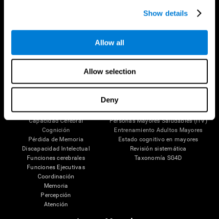
Síguenos en
Show details
Allow all
Tu Cerebro
Investigación
Allow selection
El Cerebro Humano
Validación de las Terapias Digitales
Mente y Cerebro
Juegos de Ordenador
Partes del cerebro
Adultos Sanos
Deny
Las Neuronas
Pilotos
Plasticidad Neuronal
Evaluación Holistica
Capacidad Cerebral
Personas Mayores Saludables (iTV)
Cognición
Entrenamiento Adultos Mayores
Pérdida de Memoria
Estado cognitivo en mayores
Discapacidad Intelectual
Revisión sistemática
Funciones cerebrales
Taxonomía SG4D
Funciones Ejecutivas
Coordinación
Memoria
Percepción
Atención