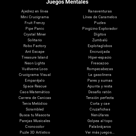
Juegos Mentales
Ajedrez en línea
Ranaventuras
Mini Crucigrama
Línea de Caramelos
Fruit Frenzy
Puzles
Pipe Panic
Pingüino Explorador
Crystal Miner
Dígitos
Solitario
Zumbalú
Robo Factory
Explotaglobos
Ant Escape
Encrucijada
Treasure Island
Hiper-espacio
Neon Lights
Frescazoo
Vuélveme Loco
Rompecabezas
Crucigrama Visual
La gasolinera
Emparéjalo
Pares y sumas
Space Rescue
Apunta y resta
Caos Matemático
Desafío ratón
Carrera de Canicas
Tensión perfecta
Tenis Melódico
Corta y cae
Scrambled
Cruzafichas
Busca tu Mascota
Nenúfares
Parejas Musicales
Golpea al topo
Cronocolor
Palabrájaros
Puzle 3D Artístico
Ver más juegos...