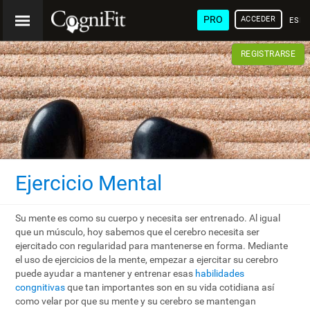
PRO
ACCEDER
ESP
REGISTRARSE
Ejercicio Mental
Su mente es como su cuerpo y necesita ser entrenado. Al igual
que un músculo, hoy sabemos que el cerebro necesita ser
ejercitado con regularidad para mantenerse en forma. Mediante
el uso de ejercicios de la mente, empezar a ejercitar su cerebro
puede ayudar a mantener y entrenar esas
habilidades
congnitivas
que tan importantes son en su vida cotidiana así
como velar por que su mente y su cerebro se mantengan