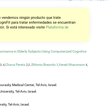
No vendemos ningún producto que trate
gniFit para tratar enfermedades se encuentran
ón. Si está interesado visite
Plataforma de
formance in Elderly Subjects Using Computerized Cognitive
,
Chava Peretz
,
Shlomo Breznitz
,
Vered Aharonson
3, 4
2,3
1
4,
urasky Medical Center, Tel-Aviv, Israel.
iversity, Tel-Aviv, Israel.
ity, Tel-Aviv, Israel.