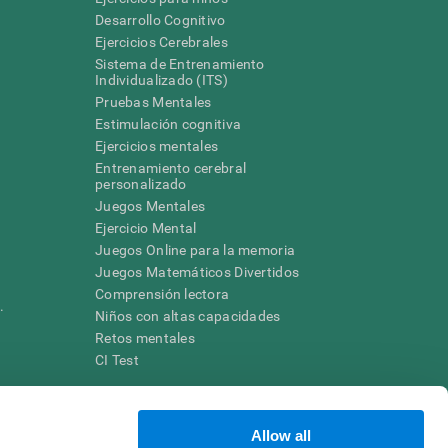
Desarrollo Cognitivo
Ejercicios Cerebrales
Sistema de Entrenamiento
Individualizado (ITS)
Pruebas Mentales
Estimulación cognitiva
Ejercicios mentales
Entrenamiento cerebral
a
personalizado
Juegos Mentales
Ejercicio Mental
Juegos Online para la memoria
Juegos Matemáticos Divertidos
Comprensión lectora
.
Niños con altas capacidades
Retos mentales
CI Test
ara diseñar una intervención terapéutica apropiada. En un entorno
Allow all
n individuo debe ser dirigido a una posterior evaluación