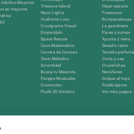
 Adultos Mayores
Treasure Island
Hiper-espacio
ivo en mayores
Neon Lights
Frescazoo
mática
Vuélveme Loco
Rompecabezas
G4D
Crucigrama Visual
La gasolinera
Emparéjalo
Pares y sumas
Space Rescue
Apunta y resta
Caos Matemático
Desafío ratón
Carrera de Canicas
Tensión perfect
Tenis Melódico
Corta y cae
Scrambled
Cruzafichas
Busca tu Mascota
Nenúfares
Parejas Musicales
Golpea al topo
Cronocolor
Palabrájaros
Puzle 3D Artístico
Ver más juegos..
s
raciones y deterioro cognitivo con el fin de ofrecer a un médico información pertinente p
un profesional de la salud cualificado), se pueden utilizar como ayuda para determinar si u