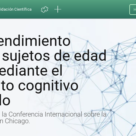
idación Científica
H
rendimiento
 sujetos de edad
diante el
to cognitivo
do
la Conferencia Internacional sobre la
n Chicago.