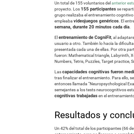
Un total de 155 voluntarios del
anterior est
155 participantes
proyecto. Los
se repart
grupo realizaba el entrenamiento cogniti
videojuegos genéricos
empleaba
. El ent
semana, durante 20 minutos cada día
.
entrenamiento de CogniFit
El
, al adaptar
usuario a otro. También lo hacía la dificult
presentada cada una de ellas. Por otra part
fueron: Mathematical triangle, Labyrinth, 
Numbers, Tetris, Puzzles, Target practice, 
capacidades cognitivas fueron medi
Las
tras finalizar el entrenamiento. Para ello, s
entonces llamada “Neuropsychological Exa
semejantes a los tests neurocognitivos es
cognitivas trabajadas
en el entrenamiento
Resultados y concl
Un 42% del total de los participantes (66 de