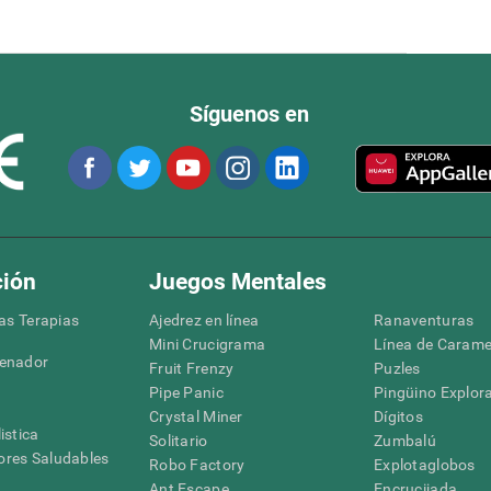
Síguenos en
ción
Juegos Mentales
las Terapias
Ajedrez en línea
Ranaventuras
Mini Crucigrama
Línea de Carame
denador
Fruit Frenzy
Puzles
Pipe Panic
Pingüino Explor
Crystal Miner
Dígitos
istica
Solitario
Zumbalú
res Saludables
Robo Factory
Explotaglobos
Ant Escape
Encrucijada