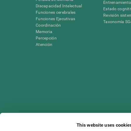
Entrenamiento
Discapacidad Intelectual
Estado cognit
Funciones cerebrales
Revisión siste
Funciones Ejecutivas
Taxonomía S
Coordinación
Memoria
Percepción
Atención
This website uses cookie
* Las evaluaciones de CogniFit están diseñadas para detectar alte
clínico, los resultados de CogniFit (cuando son interpretados por 