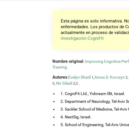
Esta página es solo informativa. 
enfermedades. Los productos de Co
actualmente en proceso de validaci
investigación CogniFit
Nombre original
:
Improving Cognitive Per
Training
.
Autores
:
Evelyn Shatil
,
Amos D. Korczyn
1
2, 
,
Nir Giladi
.
5
2,3
1. CogniFit Ltd., Yokneam Illit, Israel.
2. Department of Neurology, Tel-Aviv So
3. Sackler School of Medicine, Tel-Aviv Un
4. NextSig, Israel.
5. School of Engineering, Tel-Aviv Univers