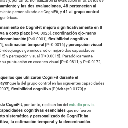
as y, por tanto, no realizaron la evaluación final. De los 89
namiento y las dos evaluaciones, 48 pertenecían al
41 al grupo control
amiento personalizado de CogniFit, y
 genéricos.
renamiento de CogniFit mejoró significativamente en 8
va a corto plazo
coordinación ojo-mano
[P=0.0026],
denominación
flexibilidad cognitiva
[P<0.0001],
estimación temporal
percepción visual
1],
[P=0.0016] y
ó videojuegos genéricos, sólo mejoró dos capacidades
15] y percepción visual [P=0.0015]. Paradójicamente,
 su puntuación en escaneo visual [P=0.0811; y P=0.0172,
quellos que utilizaron CogniFit durante el
mayor
que la del grupo control en las siguientes capacidades
flexibilidad cognitiva
0007],
[P(delta)=0.0179] y
 de CogniFit
, por tanto, replican los del
estudio previo
,
capacidades cognitivas esenciales
que no fueron
nto sistemática y personalizado de CogniFit ha
nitiva, la estimación temporal y la denominación
.