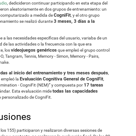
udio
, dedicideron continuar participando en esta etapa del
ieron aleatoriamente en dos grupos de entrenamiento: un
CogniFit
vo computarizado a medida de
, y el otro grupo
3 meses, 3 días a la
renamiento se realizó durante
se a las necesidades específicas del usuario, variaba de un
ad de las actividades o la frecuencia con la que era
videojuegos genéricos
e, los
que empleó el grupo control
X-O, Tangram, Tennis, Memory - Simon, Memory - Pairs,
Snake.
das al inicio del entrenamiento y tres meses después
,
Evaluación Cognitiva General de CogniFit
e empleó la
,
17 tareas
mination - CogniFit (NEM)” y compuesta por
todas las capacidades
tándar. Esta evaluación mide
 personalizado de CogniFit.
usiones
 los 155) participaron y realizaron diversas sesiones de