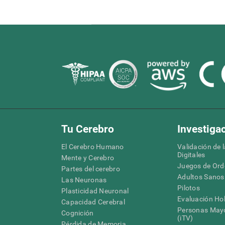
Tu Cerebro
Investiga
El Cerebro Humano
Validación de 
Digitales
Mente y Cerebro
Juegos de Or
Partes del cerebro
Adultos Sanos
Las Neuronas
Pilotos
Plasticidad Neuronal
Evaluación Hol
Capacidad Cerebral
Personas Mayo
Cognición
(iTV)
Pérdida de Memoria