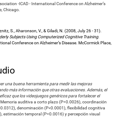
ssociation -ICAD - International Conference on Alzheimer’s
e, Chicago.
eznitz, S., Aharonson, V., & Giladi, N. (2008, July 26 - 31).
derly Subjects Using Computerized Cognitive Training
.
national Conference on Alzheimer’s Disease. McCormick Place,
udio
ser una buena herramienta para medir las mejoras
ando más información que otras evaluaciones. Además, el
ficaz que los videojuegos genéricos para fortalecer el
. Memoria auditiva a corto plazo (P=0.0026), coordinación
.0312), denominación (P<0.0001), flexibilidad cognitiva
), estimación temporal (P=0.0016) y percepción visual