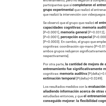
entrenamiento, pero no llegaron a completarl
completaron el entre
participantes que sí
grupo experimental
que realizó el entren
que realizó la intervención con videojuegos
el ent
Se observó que el grupo que realizó
capacidades cognitivas: memoria auditi
memoria general
[P<0.0001],
[P=0.0312],
percepción espacial
[P<0.0001],
[P<0.000
[P=0.0003]. En cambio, el grupo que emple
cognitivas: coordinación ojo-mano [P=0.01
ambos grupos redujeron significativamente
respectivamente].
la cantidad de mejora de a
Por otra parte,
entrenamiento fue significativamente 
memoria auditiva
cognitivas:
[P(delta)=0.
estimación temporal
[P(delta)=0.0249].
evaluación
Los resultados medidos con la
añadiendo información acerca de otras 
el entrenamie
estudiadas entonces, y que
conseguido mejorar: la flexibilidad cog