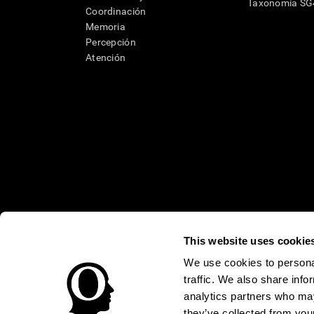
Taxonomía S
Coordinación
Memoria
Percepción
Atención
This website uses cookie
* Las evaluaciones de CogniFit están diseñadas para detectar alte
clínico, los resultados de CogniFit (cuando son interpretados por 
We use cookies to personal
neuropsicológica (por ejemplo, un examen neuropsicológico compl
traffic. We also share info
puede ser realizada por un médico o psicólogo cualificado tenie
un dispositivo médico certicado por la FDA. El producto puede ser 
analytics partners who may
uso del producto debe hacerse en los sujetos humanos apropiados 
sujeto humano nunca no podrán ser, en ningún caso, inferiores a l
they’ve collected from your