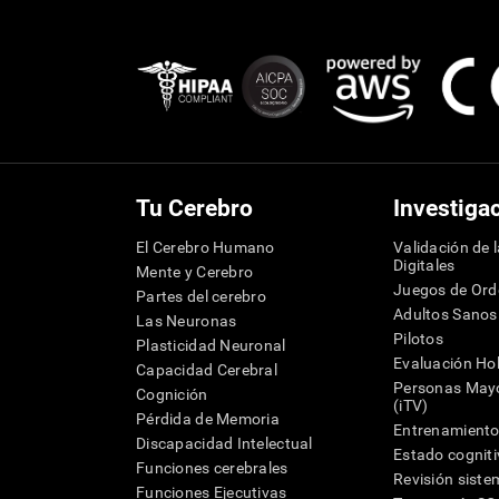
Tu Cerebro
Investiga
El Cerebro Humano
Validación de 
Digitales
Mente y Cerebro
Juegos de Or
Partes del cerebro
Adultos Sanos
Las Neuronas
Pilotos
Plasticidad Neuronal
Evaluación Hol
Capacidad Cerebral
Personas Mayo
Cognición
(iTV)
Pérdida de Memoria
Entrenamiento
Discapacidad Intelectual
Estado cognit
Funciones cerebrales
Revisión siste
Funciones Ejecutivas