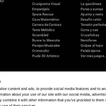
G4D
Crucigrama Visual
La gasolinera
Emparéjalo
Pares y sumas
Space Rescue
Apunta y resta
Caos Matemático
Desafío ratón
Carrera de Canicas
Tensión perfect
Tenis Melódico
Corta y cae
Scrambled
Cruzafichas
Busca tu Mascota
Nenúfares
Parejas Musicales
Golpea al topo
Cronocolor
Palabrájaros
Puzle 3D Artístico
Ver más juegos..
s
raciones y deterioro cognitivo con el fin de ofrecer a un médico información pertinente p
un profesional de la salud cualificado), se pueden utilizar como ayuda para determinar si u
ise content and ads, to provide social media features and to an
eto). CogniFit no ofrece directamente un diagnóstico médico de ningún tipo. Un diagnóst
rmation about your use of our site with our social media, advertis
ndo en cuenta una amplia gama de posibles factores. De acuerdo al uso indicado, CogniFit
utilizado para estudios de investigación en cualquier campo de investigación relacionado c
 combine it with other information that you’ve provided to them o
conforme al procedimiento dictado por el centro de investigación y será una obligación p
as requeridas para cualquier sujeto de investigación en virtud de lo dispuesto en la Secc
 use of their services.