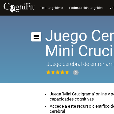
Test Cognitivos
Estimulación Cognitiva
Val
Juego Cer
Mini Cruc
Juego cerebral de entrenam
5
Juega "Mini Crucigrama" online y p
capacidades cognitivas
Accede a este recurso científico 
cerebral