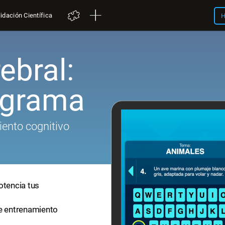
idación Científica
H
ebral:
igrama
iento cognitivo
otencia tus
de entrenamiento