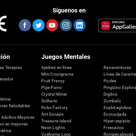
Síguenos en
ción
Juegos Mentales
las Terapias
Ajedrez en línea
Ranaventuras
Mini Crucigrama
Línea de Carame
denador
Fruit Frenzy
Puzles
Pipe Panic
Pingüino Explor
Crystal Miner
Dígitos
istica
Solitario
Zumbalú
res Saludables
Robo Factory
Explotaglobos
Ant Escape
Encrucijada
 Adultos Mayores
Treasure Island
Hiper-espacio
ivo en mayores
Neon Lights
Frescazoo
mática
Vuélveme Loco
Rompecabezas