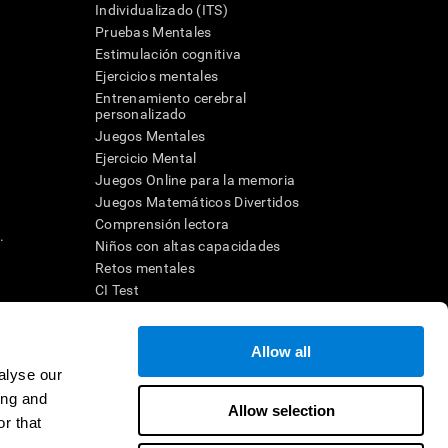
Individualizado (ITS)
Pruebas Mentales
Estimulación cognitiva
Ejercicios mentales
Entrenamiento cerebral
a
personalizado
Juegos Mentales
Ejercicio Mental
Juegos Online para la memoria
Juegos Matemáticos Divertidos
Comprensión lectora
.
Niños con altas capacidades
Retos mentales
CI Test
Allow all
ara diseñar una intervención terapéutica apropiada. En un entorno
n individuo debe ser dirigido a una posterior evaluación
alyse our
ico de TDAH, dislexia, demencia o enfermedad similar sólo
ing and
 no indica que esta herramienta sea o deba ser considerada como
Allow selection
on la cognición. Si se utiliza para fines de investigación, todo
r that
or parte del investigador. Todas estas protecciones para el
ión 45 CFR 46 del Código de Regulaciones Federales.