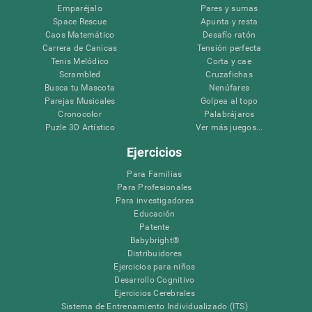
Emparéjalo
Pares y sumas
Space Rescue
Apunta y resta
Caos Matemático
Desafío ratón
Carrera de Canicas
Tensión perfecta
Tenis Melódico
Corta y cae
Scrambled
Cruzafichas
Busca tu Mascota
Nenúfares
Parejas Musicales
Golpea al topo
Cronocolor
Palabrájaros
Puzle 3D Artístico
Ver más juegos...
Ejercicios
Para Familias
Para Profesionales
Para investigadores
Educación
Patente
Babybright®
Distribuidores
Ejercicios para niños
Desarrollo Cognitivo
Ejercicios Cerebrales
Sistema de Entrenamiento Individualizado (ITS)