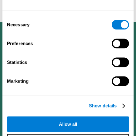
cognitivo en pacientes ancianos con entrenamiento cognitivo
computarizado - El Alzheimer y a Demencia: El diario de la
Asociación de Alzheimer de 2008, cuatro (4): T492.
Consent
Necessary
Selection
Preferences
Statistics
Marketing
Show details
Allow all
CogniFit App