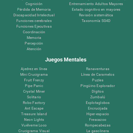
Cognición
Entrenamiento Adultos Mayores
Pérdida de Memoria
Estado cognitivo en mayores
Discapacidad Intelectual
Revisión sistemática
Funciones cerebrales
Taxonomía SG4D
Funciones Ejecutivas
Coordinación
Memoria
Percepción
Atención
Juegos Mentales
Ajedrez en línea
Ranaventuras
Mini Crucigrama
Línea de Caramelos
Fruit Frenzy
Puzles
Pipe Panic
Pingüino Explorador
Crystal Miner
Dígitos
Solitario
Zumbalú
Robo Factory
Explotaglobos
Ant Escape
Encrucijada
Treasure Island
Hiper-espacio
Neon Lights
Frescazoo
Vuélveme Loco
Rompecabezas
Crucigrama Visual
La gasolinera