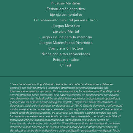
Pruebas Mentales
Estimulación cognitiva
Ejercicios mentales
Entrenamiento cerebral personalizado
Juegos Mentales
Ejercicio Mental
Juegos Online para la memoria
Juegos Matemáticos Divertidos
Comprensión lectora
Niños con altas capacidades
Retos mentales
CI Test
* Las evaluaciones de CogniFit están diseñadas para detectar alteraciones y deterioro
cognitivo con el fin de ofrecer a un médico información pertinente para diseñar una
intervención terapéutica apropiada. En un entorno clínico, los resultados de CogniFit (cuando
son interpretados por un profesional de la salud cualificado), se pueden utilizar como ayuda
para determinar si un individuo debe ser dirigido a una posterior evaluación neuropsicológica
(por ejemplo, un examen neuropsicológico completo). CogniFit no ofrece directamente un
diagnóstico médico de ningún tipo. Un diagnóstico de TDAH, dislexia, demencia o enfermedad
similar sólo puede ser realizada por un médico o psicólogo cualificado teniendo en cuenta una
amplia gama de posibles factores. De acuerdo al uso indicado, CogniFit no indica que esta
herramienta sea o deba ser considerada como un dispositivo médico certicado por la FDA. El
producto puede ser utilizado para estudios de investigación en cualquier campo de
investigación relacionado con la cognición. Si se utiliza para fines de investigación, todo uso
del producto debe hacerse en los sujetos humanos apropiados conforme al procedimiento
dictado por el centro de investigación y será una obligación por parte del investigador. Todas