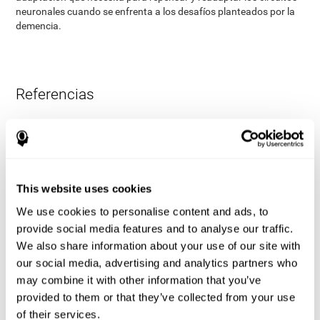
neuronales cuando se enfrenta a los desafíos planteados por la
demencia.
Referencias
James Siberski, Evelyn Shatil, Carol Siberski, Margie Eckroth-
Bucher, Aubrey French, Sara Horton, Rachel F. Loefflad, Phillip
Rouse. Computer-Based Cognitive Training for Individuals With
Intellectual and Developmental Disabilities: Pilot Study - The
American Journal of Alzheimer’s Disease & Other Dementias
This website uses cookies
2014; doi: 10.1177/1533317514539376
We use cookies to personalise content and ads, to
Korczyn dC, Peretz C, Aharonson V, et al. - El programa
provide social media features and to analyse our traffic.
informático de entrenamiento cognitivo CogniFit produce una
We also share information about your use of our site with
mejora mayor en el rendimiento cognitivo que los clásicos juegos
de ordenador: Estudio prospectivo, aleatorizado, doble ciego de
our social media, advertising and analytics partners who
intervención en los ancianos. Alzheimer y Demencia: El diario de
may combine it with other information that you’ve
la Asociación de Alzheimer de 2007, tres (3): S171.
provided to them or that they’ve collected from your use
Shatil E, Korczyn dC, Peretz C, et al. - Mejorar el rendimiento
of their services.