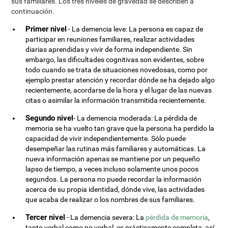
sus familiares. Los tres niveles de gravedad se describen a
continuación.
Primer nivel
- La demencia leve: La persona es capaz de
participar en reuniones familiares, realizar actividades
diarias aprendidas y vivir de forma independiente. Sin
embargo, las dificultades cognitivas son evidentes, sobre
todo cuando se trata de situaciones novedosas, como por
ejemplo prestar atención y recordar dónde se ha dejado algo
recientemente, acordarse de la hora y el lugar de las nuevas
citas o asimilar la información transmitida recientemente.
Segundo nivel
- La demencia moderada: La pérdida de
memoria se ha vuelto tan grave que la persona ha perdido la
capacidad de vivir independientemente. Sólo puede
desempeñar las rutinas más familiares y automáticas. La
nueva información apenas se mantiene por un pequeño
lapso de tiempo, a veces incluso solamente unos pocos
segundos. La persona no puede recordar la información
acerca de su propia identidad, dónde vive, las actividades
que acaba de realizar o los nombres de sus familiares.
Tercer nivel
- La demencia severa: La
pérdida de memoria
,
tanto verbal como no verbal, es prácticamente completa, así