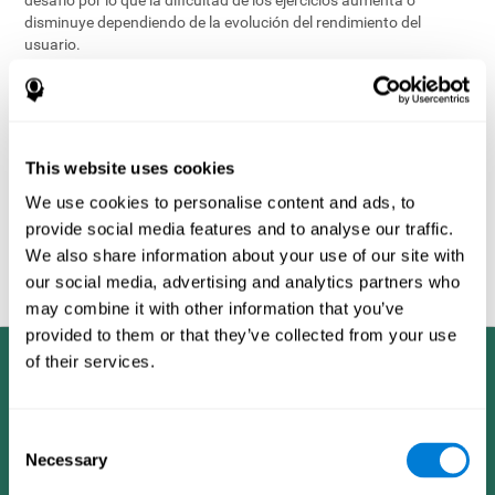
disminuye dependiendo de la evolución del rendimiento del
usuario.
Uno de los factores utilizados en la evaluación cognitiva para
determinar el perfil cognitivo del usuario es una comparación con
el rendimiento de los perfiles de otros usuarios
demográficamente similares, identificándose éstos por variables
como la edad y el sexo. Lo que faculta la objetividad de la
This website uses cookies
evaluación es la inmensa base de datos de CogniFit que contiene
la información obtenida de muchos usuarios diferentes. Este
We use cookies to personalise content and ads, to
conjunto de información es compartida por todos los productos
provide social media features and to analyse our traffic.
de ejercicio cerebral de CogniFit, permitiendo así la elaboración de
We also share information about your use of our site with
los datos estadísticos que posibilitan analizar a cada usuario y
our social media, advertising and analytics partners who
generar una retroalimentación positiva.
may combine it with other information that you’ve
provided to them or that they’ve collected from your use
of their services.
Consent
Necessary
Selection