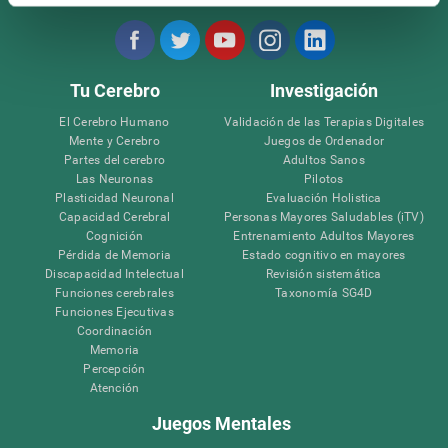
Tu Cerebro
Investigación
El Cerebro Humano
Validación de las Terapias Digitales
Mente y Cerebro
Juegos de Ordenador
Partes del cerebro
Adultos Sanos
Las Neuronas
Pilotos
Plasticidad Neuronal
Evaluación Holistica
Capacidad Cerebral
Personas Mayores Saludables (iTV)
Cognición
Entrenamiento Adultos Mayores
Pérdida de Memoria
Estado cognitivo en mayores
Discapacidad Intelectual
Revisión sistemática
Funciones cerebrales
Taxonomía SG4D
Funciones Ejecutivas
Coordinación
Memoria
Percepción
Atención
Juegos Mentales