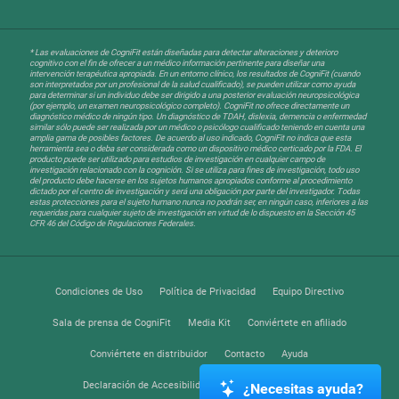
* Las evaluaciones de CogniFit están diseñadas para detectar alteraciones y deterioro
cognitivo con el fin de ofrecer a un médico información pertinente para diseñar una
intervención terapéutica apropiada. En un entorno clínico, los resultados de CogniFit (cuando
son interpretados por un profesional de la salud cualificado), se pueden utilizar como ayuda
para determinar si un individuo debe ser dirigido a una posterior evaluación neuropsicológica
(por ejemplo, un examen neuropsicológico completo). CogniFit no ofrece directamente un
diagnóstico médico de ningún tipo. Un diagnóstico de TDAH, dislexia, demencia o enfermedad
similar sólo puede ser realizada por un médico o psicólogo cualificado teniendo en cuenta una
amplia gama de posibles factores. De acuerdo al uso indicado, CogniFit no indica que esta
herramienta sea o deba ser considerada como un dispositivo médico certicado por la FDA. El
producto puede ser utilizado para estudios de investigación en cualquier campo de
investigación relacionado con la cognición. Si se utiliza para fines de investigación, todo uso
del producto debe hacerse en los sujetos humanos apropiados conforme al procedimiento
dictado por el centro de investigación y será una obligación por parte del investigador. Todas
estas protecciones para el sujeto humano nunca no podrán ser, en ningún caso, inferiores a las
requeridas para cualquier sujeto de investigación en virtud de lo dispuesto en la Sección 45
CFR 46 del Código de Regulaciones Federales.
Condiciones de Uso
Política de Privacidad
Equipo Directivo
Sala de prensa de CogniFit
Media Kit
Conviértete en afiliado
Conviértete en distribuidor
Contacto
Ayuda
Declaración de Accesibilidad
Centro de Confianza
¿Necesitas ayuda?