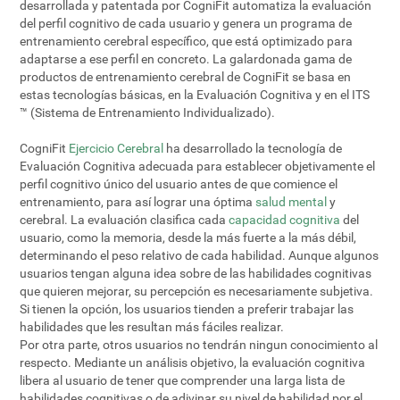
desarrollada y patentada por CogniFit automatiza la evaluación
del perfil cognitivo de cada usuario y genera un programa de
entrenamiento cerebral específico, que está optimizado para
adaptarse a ese perfil en concreto. La galardonada gama de
productos de entrenamiento cerebral de CogniFit se basa en
estas tecnologías básicas, en la Evaluación Cognitiva y en el ITS
™ (Sistema de Entrenamiento Individualizado).
CogniFit
Ejercicio Cerebral
ha desarrollado la tecnología de
Evaluación Cognitiva adecuada para establecer objetivamente el
perfil cognitivo único del usuario antes de que comience el
entrenamiento, para así lograr una óptima
salud mental
y
cerebral. La evaluación clasifica cada
capacidad cognitiva
del
usuario, como la memoria, desde la más fuerte a la más débil,
determinando el peso relativo de cada habilidad. Aunque algunos
usuarios tengan alguna idea sobre de las habilidades cognitivas
que quieren mejorar, su percepción es necesariamente subjetiva.
Si tienen la opción, los usuarios tienden a preferir trabajar las
habilidades que les resultan más fáciles realizar.
Por otra parte, otros usuarios no tendrán ningun conocimiento al
respecto. Mediante un análisis objetivo, la evaluación cognitiva
libera al usuario de tener que comprender una larga lista de
habilidades cognitivas o de adivinar su nivel de habilidad por el