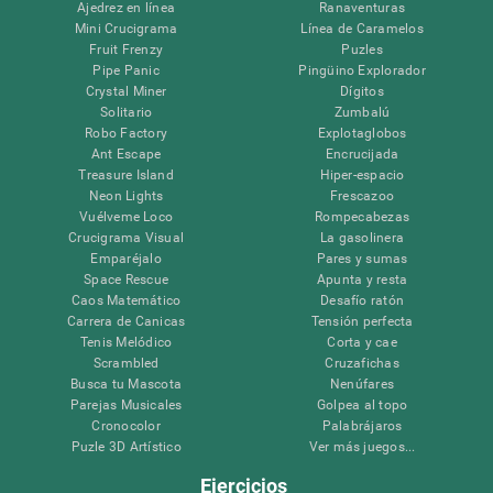
Ajedrez en línea
Ranaventuras
Mini Crucigrama
Línea de Caramelos
Fruit Frenzy
Puzles
Pipe Panic
Pingüino Explorador
Crystal Miner
Dígitos
Solitario
Zumbalú
Robo Factory
Explotaglobos
Ant Escape
Encrucijada
Treasure Island
Hiper-espacio
Neon Lights
Frescazoo
Vuélveme Loco
Rompecabezas
Crucigrama Visual
La gasolinera
Emparéjalo
Pares y sumas
Space Rescue
Apunta y resta
Caos Matemático
Desafío ratón
Carrera de Canicas
Tensión perfecta
Tenis Melódico
Corta y cae
Scrambled
Cruzafichas
Busca tu Mascota
Nenúfares
Parejas Musicales
Golpea al topo
Cronocolor
Palabrájaros
Puzle 3D Artístico
Ver más juegos...
Ejercicios