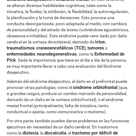
se alteran diversas habilidades cognitivas, tales como la
iniciativa, la fluidez, la inhibición, la flexibilidad, la autorregulación,
la planificación y la toma de decisiones. Esto provoca una
conducta desorganizada, poco adaptada al medio, con cambios
de personalidad y del estado de ánimo (volviéndose egocéntricos,
obsesivos e irritables). Este síndrome puede venir dado por daño
ictus
cerebral en la corteza dorsolateral, derivado de
,
traumatismos craneoencefálicos (TCE)
tumores
,
o
enfermedades neurodegenerativas
Enfermedad de
, como la
Pick
. Dada la importancia que tiene en el día a día de la persona,
es muy importante llevar a cabo una evaluación del Síndrome
disejecutivo.
Además del síndrome disejecutivo, el daño en el prefrontal puede
síndrome orbitofrontal
provocar otras patologías, como el
(que,
a grandes rasgos, produce un cambio marcado de personalidad,
derivado de un daño en la corteza orbitofrontal), o el síndrome
mesial frontal (principalmente, falta de iniciativa, tanto
conductual o apatía, como comunicativa o mutismo).
Por otra parte, también pueden darse problemas en las funciones
ejecutivas sin necesidad de un daño cerebral. En trastornos
dislexia
discalculia
trastorno por déficit de
como la
, la
, el