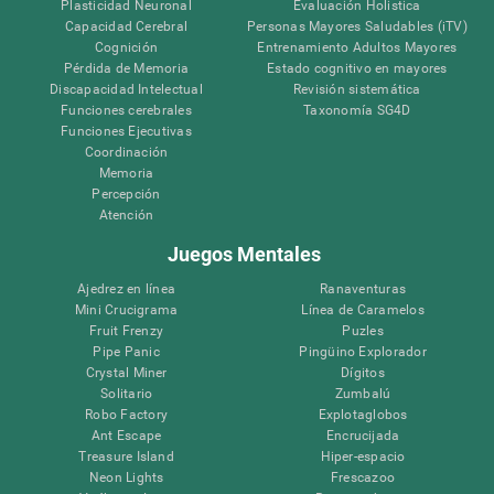
Plasticidad Neuronal
Evaluación Holistica
Capacidad Cerebral
Personas Mayores Saludables (iTV)
Cognición
Entrenamiento Adultos Mayores
Pérdida de Memoria
Estado cognitivo en mayores
Discapacidad Intelectual
Revisión sistemática
Funciones cerebrales
Taxonomía SG4D
Funciones Ejecutivas
Coordinación
Memoria
Percepción
Atención
Juegos Mentales
Ajedrez en línea
Ranaventuras
Mini Crucigrama
Línea de Caramelos
Fruit Frenzy
Puzles
Pipe Panic
Pingüino Explorador
Crystal Miner
Dígitos
Solitario
Zumbalú
Robo Factory
Explotaglobos
Ant Escape
Encrucijada
Treasure Island
Hiper-espacio
Neon Lights
Frescazoo