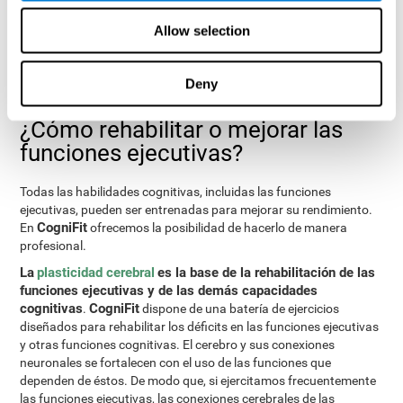
sido presentados.
Allow selection
Test de programación VIPER-PLAN
: Consiste en sacar una
bola de un laberinto en el menor número de movimientos
posibles y tan rápido como se pueda.
Deny
¿Cómo rehabilitar o mejorar las
funciones ejecutivas?
Todas las habilidades cognitivas, incluidas las funciones
ejecutivas, pueden ser entrenadas para mejorar su rendimiento.
CogniFit
En
ofrecemos la posibilidad de hacerlo de manera
profesional.
La
plasticidad cerebral
es la base de la rehabilitación de las
funciones ejecutivas y de las demás capacidades
cognitivas
CogniFit
.
dispone de una batería de ejercicios
diseñados para rehabilitar los déficits en las funciones ejecutivas
y otras funciones cognitivas. El cerebro y sus conexiones
neuronales se fortalecen con el uso de las funciones que
dependen de éstos. De modo que, si ejercitamos frecuentemente
las funciones ejecutivas, las conexiones cerebrales de las