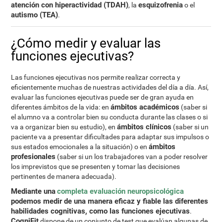
atención con hiperactividad (TDAH)
esquizofrenia
, la
o el
autismo (TEA)
.
¿Cómo medir y evaluar las
funciones ejecutivas?
Las funciones ejecutivas nos permite realizar correcta y
eficientemente muchas de nuestras actividades del día a día. Así,
evaluar las funciones ejecutivas puede ser de gran ayuda en
ámbitos académicos
diferentes ámbitos de la vida: en
(saber si
el alumno va a controlar bien su conducta durante las clases o si
ámbitos clínicos
va a organizar bien su estudio), en
(saber si un
paciente va a presentar dificultades para adaptar sus impulsos o
ámbitos
sus estados emocionales a la situación) o en
profesionales
(saber si un los trabajadores van a poder resolver
los imprevistos que se presenten y tomar las decisiones
pertinentes de manera adecuada).
Mediante una
completa evaluación neuropsicológica
podemos medir de una manera eficaz y fiable las diferentes
habilidades cognitivas, como las funciones ejecutivas
.
CogniFit
dispone de un conjunto de test que evalúan algunas de