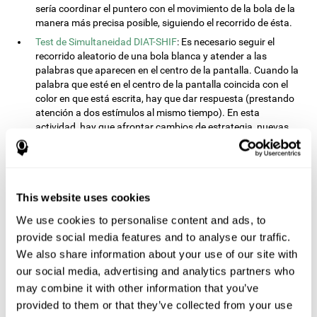
sería coordinar el puntero con el movimiento de la bola de la
manera más precisa posible, siguiendo el recorrido de ésta.
Test de Simultaneidad DIAT-SHIF
: Es necesario seguir el
recorrido aleatorio de una bola blanca y atender a las
palabras que aparecen en el centro de la pantalla. Cuando la
palabra que esté en el centro de la pantalla coincida con el
color en que está escrita, hay que dar respuesta (prestando
atención a dos estímulos al mismo tiempo). En esta
actividad, hay que afrontar cambios de estrategia, nuevas
respuestas y manejar la capacidad de monitorización y la
capacidad visual al mismo tiempo.
Test de Procesado REST-INH
: En esta tarea, irán apareciendo
en la pantalla dos bloques con números y formas diferentes.
This website uses cookies
Inicialmente habrá que atender al tamaño de la forma e
indicar el más alto. Después, habrá que atender bloque que
We use cookies to personalise content and ads, to
contenga la numeración más alta.
provide social media features and to analyse our traffic.
Test de Equivalencias INH-REST
: En esta tarea, irán
We also share information about your use of our site with
apareciendo nombres de colores en la pantalla. Hay que dar
our social media, advertising and analytics partners who
respuesta lo más rápido posible cuando el nombre del color
may combine it with other information that you’ve
coincida con el color en que está escrita la palabra. Si no
provided to them or that they’ve collected from your use
coinciden, no habrá que dar respuesta alguna.