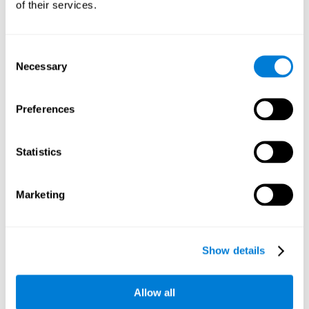
of their services.
Test de Reconocimiento WOM-REST
: Aparecen tres objetos
comunes en la pantalla. Primero habrá que recordar el orden
de presentación de los tres objetos tan rápido como sea
posible. Posteriormente, aparecerán cuatro series de tres
Consent
objetos diferentes a los presentados y habrá que detectar la
Necessary
Selection
secuencia inicial.
Test Secuencial WOM-ASM
: En la pantalla aparecen una serie
Preferences
de bolas con diferentes números. Se tendrán que memorizar
la serie de números para poder repetirlos posteriormente. En
primer lugar, la serie estará compuesta por un solo número,
Statistics
pero irá incrementando progresivamente hasta que se
cometa algún error. Habrá que reproducir cada serie de
números tras cada presentación.
Marketing
Test de Concentración VISMEN-PLAN
: Aparecerán estímulos
posicionados en la pantalla y distribuidos de manera
alternativa. Siguiendo un orden, los estímulos se irán
iluminando junto con la aparición de un sonido hasta
Show details
completar la serie. Durante la presentación, hay que prestar
atención tanto a los sonidos como a las imágenes
iluminadas. En el turno del usuario, habrá que recordar el
Allow all
orden de la presentación de los estímulos en el momento
oportuno para reproducirlos en el mismo orden que hayan