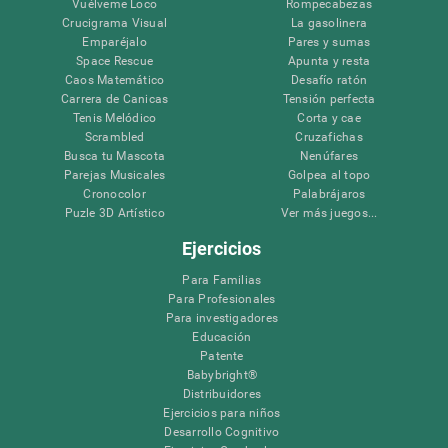
Vuélveme Loco
Rompecabezas
Crucigrama Visual
La gasolinera
Emparéjalo
Pares y sumas
Space Rescue
Apunta y resta
Caos Matemático
Desafío ratón
Carrera de Canicas
Tensión perfecta
Tenis Melódico
Corta y cae
Scrambled
Cruzafichas
Busca tu Mascota
Nenúfares
Parejas Musicales
Golpea al topo
Cronocolor
Palabrájaros
Puzle 3D Artístico
Ver más juegos...
Ejercicios
Para Familias
Para Profesionales
Para investigadores
Educación
Patente
Babybright®
Distribuidores
Ejercicios para niños
Desarrollo Cognitivo