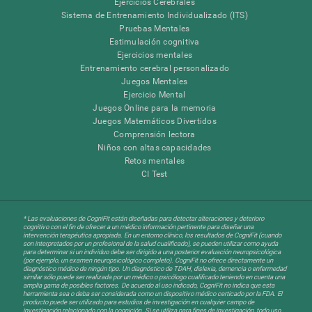
Ejercicios Cerebrales
Sistema de Entrenamiento Individualizado (ITS)
Pruebas Mentales
Estimulación cognitiva
Ejercicios mentales
Entrenamiento cerebral personalizado
Juegos Mentales
Ejercicio Mental
Juegos Online para la memoria
Juegos Matemáticos Divertidos
Comprensión lectora
Niños con altas capacidades
Retos mentales
CI Test
* Las evaluaciones de CogniFit están diseñadas para detectar alteraciones y deterioro
cognitivo con el fin de ofrecer a un médico información pertinente para diseñar una
intervención terapéutica apropiada. En un entorno clínico, los resultados de CogniFit (cuando
son interpretados por un profesional de la salud cualificado), se pueden utilizar como ayuda
para determinar si un individuo debe ser dirigido a una posterior evaluación neuropsicológica
(por ejemplo, un examen neuropsicológico completo). CogniFit no ofrece directamente un
diagnóstico médico de ningún tipo. Un diagnóstico de TDAH, dislexia, demencia o enfermedad
similar sólo puede ser realizada por un médico o psicólogo cualificado teniendo en cuenta una
amplia gama de posibles factores. De acuerdo al uso indicado, CogniFit no indica que esta
herramienta sea o deba ser considerada como un dispositivo médico certicado por la FDA. El
producto puede ser utilizado para estudios de investigación en cualquier campo de
investigación relacionado con la cognición. Si se utiliza para fines de investigación, todo uso