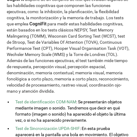
las habilidades cognitivas que componen las funciones
ejecutivas, como: la inhibición, la planificación, la flexibilidad
cognitiva, la monitorización y la memoria de trabajo. Los tests
CogniFit
que emplea
para medir estas habilidades cognitivas,
están basados en los tests clásicos NEPSY, Test Memory
Malingering (TOMM), Wisconsin Card Sorting Test (WCST), test
de Stroop, Test de Variables Of Attention (TOVA), Continuous
Performance Test (CPT), Hooper Visual Organisation Task (VOT),
Wechsler Memory Scale (WMS) y la Torre de Londres (TOL).
Además de las funciones ejecutivas, el test también mide tiempo
de respuesta, percepción visual, percepción espacial,
denominación, memoria contextual, memoria visual, memoria
fonológica a corto plazo, memoria a corto plazo, reconocimiento,
velocidad de procesamiento, rastreo visual, coordinación ojo-
mano y atención dividida.
Test de identificación COM-NAM
: Se presentarán objetos
mediante imagen o sonido. Tendremos que decir en qué
formato (imagen o sonido) ha aparecido el objeto la última
vez, o si no ha aparecido previamente.
Test de Sincronización UPDA-SHIF
: En esta prueba
aparecerá en la pantalla una bola en movimiento. El objetivo