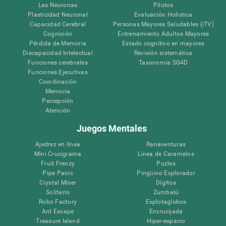
Las Neuronas
Pilotos
Plasticidad Neuronal
Evaluación Holistica
Capacidad Cerebral
Personas Mayores Saludables (iTV)
Cognición
Entrenamiento Adultos Mayores
Pérdida de Memoria
Estado cognitivo en mayores
Discapacidad Intelectual
Revisión sistemática
Funciones cerebrales
Taxonomía SG4D
Funciones Ejecutivas
Coordinación
Memoria
Percepción
Atención
Juegos Mentales
Ajedrez en línea
Ranaventuras
Mini Crucigrama
Línea de Caramelos
Fruit Frenzy
Puzles
Pipe Panic
Pingüino Explorador
Crystal Miner
Dígitos
Solitario
Zumbalú
Robo Factory
Explotaglobos
Ant Escape
Encrucijada
Treasure Island
Hiper-espacio