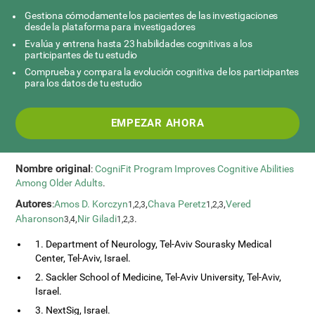
Gestiona cómodamente los pacientes de las investigaciones
desde la plataforma para investigadores
Evalúa y entrena hasta 23 habilidades cognitivas a los
participantes de tu estudio
Comprueba y compara la evolución cognitiva de los participantes
para los datos de tu estudio
EMPEZAR AHORA
Nombre original
:
CogniFit Program Improves Cognitive Abilities
Among Older Adults
.
Autores
:
Amos D. Korczyn
,
Chava Peretz
,
Vered
1,2,3
1,2,3
Aharonson
,
Nir Giladi
.
3,4
1,2,3
1. Department of Neurology, Tel-Aviv Sourasky Medical
Center, Tel-Aviv, Israel.
2. Sackler School of Medicine, Tel-Aviv University, Tel-Aviv,
Israel.
3. NextSig, Israel.