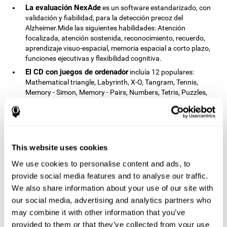
La evaluación NexAde
es un software estandarizado, con
validación y fiabilidad, para la detección precoz del
Alzheimer.Mide las siguientes habilidades: Atención
focalizada, atención sostenida, reconocimiento, recuerdo,
aprendizaje visuo-espacial, memoria espacial a corto plazo,
funciones ejecutivas y flexibilidad cognitiva.
El CD con juegos de ordenador
incluía 12 populares:
Mathematical triangle, Labyrinth, X-O, Tangram, Tennis,
Memory - Simon, Memory - Pairs, Numbers, Tetris, Puzzles,
Target practice, Snake.
CogniFit
es un programa de entrenamiento cognitivo que se
ajusta a las necesidades concretas del usuario. Las
actividades que mostraba el entrenamiento, por tanto,
variaba de un usuario a otro, así como la dificultad de las
This website uses cookies
actividades o la frecuencia con la que era presentada cada
We use cookies to personalise content and ads, to
una de ellas. Cuanto mayor sea la puntuación del usuario,
provide social media features and to analyse our traffic.
mayor será la dificultad de las actividades.
We also share information about your use of our site with
Resultados y conclusiones
our social media, advertising and analytics partners who
may combine it with other information that you’ve
La comparación de los resultados de las evaluaciones PRE y
provided to them or that they’ve collected from your use
ambos grupos habían mejorado su
POST mostró que