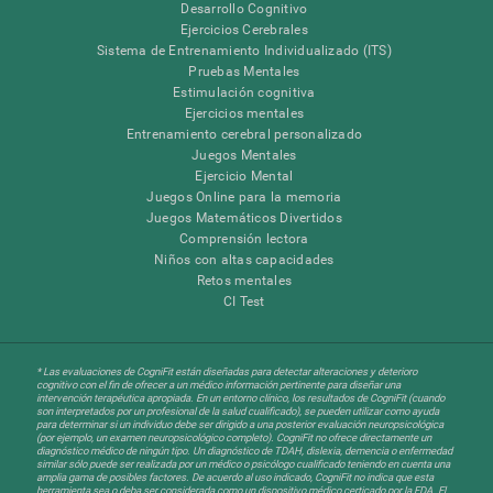
Desarrollo Cognitivo
Ejercicios Cerebrales
Sistema de Entrenamiento Individualizado (ITS)
Pruebas Mentales
Estimulación cognitiva
Ejercicios mentales
Entrenamiento cerebral personalizado
Juegos Mentales
Ejercicio Mental
Juegos Online para la memoria
Juegos Matemáticos Divertidos
Comprensión lectora
Niños con altas capacidades
Retos mentales
CI Test
* Las evaluaciones de CogniFit están diseñadas para detectar alteraciones y deterioro
cognitivo con el fin de ofrecer a un médico información pertinente para diseñar una
intervención terapéutica apropiada. En un entorno clínico, los resultados de CogniFit (cuando
son interpretados por un profesional de la salud cualificado), se pueden utilizar como ayuda
para determinar si un individuo debe ser dirigido a una posterior evaluación neuropsicológica
(por ejemplo, un examen neuropsicológico completo). CogniFit no ofrece directamente un
diagnóstico médico de ningún tipo. Un diagnóstico de TDAH, dislexia, demencia o enfermedad
similar sólo puede ser realizada por un médico o psicólogo cualificado teniendo en cuenta una
amplia gama de posibles factores. De acuerdo al uso indicado, CogniFit no indica que esta
herramienta sea o deba ser considerada como un dispositivo médico certicado por la FDA. El