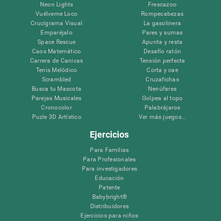
Neon Lights
Frescazoo
Vuélveme Loco
Rompecabezas
Crucigrama Visual
La gasolinera
Emparéjalo
Pares y sumas
Space Rescue
Apunta y resta
Caos Matemático
Desafío ratón
Carrera de Canicas
Tensión perfecta
Tenis Melódico
Corta y cae
Scrambled
Cruzafichas
Busca tu Mascota
Nenúfares
Parejas Musicales
Golpea al topo
Cronocolor
Palabrájaros
Puzle 3D Artístico
Ver más juegos...
Ejercicios
Para Familias
Para Profesionales
Para investigadores
Educación
Patente
Babybright®
Distribuidores
Ejercicios para niños