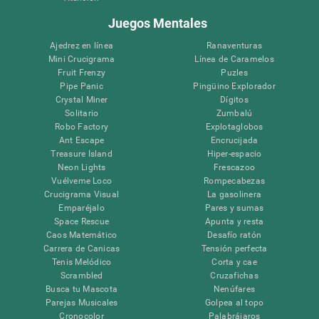
Juegos Mentales
Ajedrez en línea
Ranaventuras
Mini Crucigrama
Línea de Caramelos
Fruit Frenzy
Puzles
Pipe Panic
Pingüino Explorador
Crystal Miner
Dígitos
Solitario
Zumbalú
Robo Factory
Explotaglobos
Ant Escape
Encrucijada
Treasure Island
Hiper-espacio
Neon Lights
Frescazoo
Vuélveme Loco
Rompecabezas
Crucigrama Visual
La gasolinera
Emparéjalo
Pares y sumas
Space Rescue
Apunta y resta
Caos Matemático
Desafío ratón
Carrera de Canicas
Tensión perfecta
Tenis Melódico
Corta y cae
Scrambled
Cruzafichas
Busca tu Mascota
Nenúfares
Parejas Musicales
Golpea al topo
Cronocolor
Palabrájaros