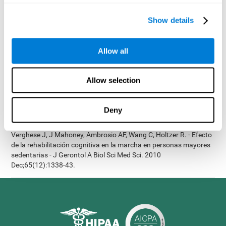
Neurorehabilitación 2010; 26:143-53.
Show details
Korczyn dC, Peretz C, Aharonson V, et al. - El programa
informático de entrenamiento cognitivo CogniFit produce una
mejora mayor en el rendimiento cognitivo que los clásicos juegos
Allow all
de ordenador: Estudio prospectivo, aleatorizado, doble ciego de
intervención en los ancianos. Alzheimer y Demencia: El diario de
la Asociación de Alzheimer de 2007, tres (3): S171.
Allow selection
Shatil E, Korczyn dC, Peretz C, et al. - Mejorar el rendimiento
cognitivo en pacientes ancianos con entrenamiento cognitivo
computarizado - El Alzheimer y a Demencia: El diario de la
Deny
Asociación de Alzheimer de 2008, cuatro (4): T492.
Verghese J, J Mahoney, Ambrosio AF, Wang C, Holtzer R. - Efecto
de la rehabilitación cognitiva en la marcha en personas mayores
sedentarias - J Gerontol A Biol Sci Med Sci. 2010
Dec;65(12):1338-43.