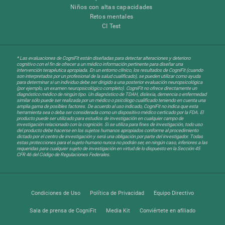
Niños con altas capacidades
Retos mentales
CI Test
* Las evaluaciones de CogniFit están diseñadas para detectar alteraciones y deterioro
cognitivo con el fin de ofrecer a un médico información pertinente para diseñar una
intervención terapéutica apropiada. En un entorno clínico, los resultados de CogniFit (cuando
son interpretados por un profesional de la salud cualificado), se pueden utilizar como ayuda
para determinar si un individuo debe ser dirigido a una posterior evaluación neuropsicológica
(por ejemplo, un examen neuropsicológico completo). CogniFit no ofrece directamente un
diagnóstico médico de ningún tipo. Un diagnóstico de TDAH, dislexia, demencia o enfermedad
similar sólo puede ser realizada por un médico o psicólogo cualificado teniendo en cuenta una
amplia gama de posibles factores. De acuerdo al uso indicado, CogniFit no indica que esta
herramienta sea o deba ser considerada como un dispositivo médico certicado por la FDA. El
producto puede ser utilizado para estudios de investigación en cualquier campo de
investigación relacionado con la cognición. Si se utiliza para fines de investigación, todo uso
del producto debe hacerse en los sujetos humanos apropiados conforme al procedimiento
dictado por el centro de investigación y será una obligación por parte del investigador. Todas
estas protecciones para el sujeto humano nunca no podrán ser, en ningún caso, inferiores a las
requeridas para cualquier sujeto de investigación en virtud de lo dispuesto en la Sección 45
CFR 46 del Código de Regulaciones Federales.
Condiciones de Uso
Política de Privacidad
Equipo Directivo
Sala de prensa de CogniFit
Media Kit
Conviértete en afiliado