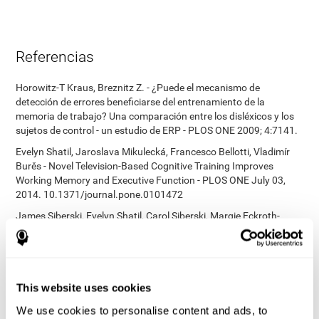
Referencias
Horowitz-T Kraus, Breznitz Z. - ¿Puede el mecanismo de
detección de errores beneficiarse del entrenamiento de la
memoria de trabajo? Una comparación entre los disléxicos y los
sujetos de control - un estudio de ERP - PLOS ONE 2009; 4:7141.
Evelyn Shatil, Jaroslava Mikulecká, Francesco Bellotti, Vladimír
Burěs - Novel Television-Based Cognitive Training Improves
Working Memory and Executive Function - PLOS ONE July 03,
2014. 10.1371/journal.pone.0101472
James Siberski, Evelyn Shatil, Carol Siberski, Margie Eckroth-
Bucher, Aubrey French, Sara Horton, Rachel F. Loefflad, Phillip
Rouse. Computer-Based Cognitive Training for Individuals With
Intellectual and Developmental Disabilities: Pilot Study - The
American Journal of Alzheimer’s Disease & Other Dementias
2014; doi: 10.1177/1533317514539376
This website uses cookies
Preiss M, Shatil E, Cermáková R, Cimermanová D, Flesher I
We use cookies to personalise content and ads, to