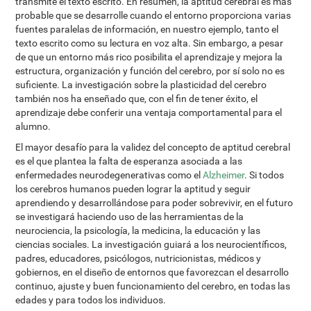
transmite el texto escrito. En resumen, la aptitud cerebral es más
probable que se desarrolle cuando el entorno proporciona varias
fuentes paralelas de información, en nuestro ejemplo, tanto el
texto escrito como su lectura en voz alta. Sin embargo, a pesar
de que un entorno más rico posibilita el aprendizaje y mejora la
estructura, organización y función del cerebro, por sí solo no es
suficiente. La investigación sobre la plasticidad del cerebro
también nos ha enseñado que, con el fin de tener éxito, el
aprendizaje debe conferir una ventaja comportamental para el
alumno.
El mayor desafío para la validez del concepto de aptitud cerebral
es el que plantea la falta de esperanza asociada a las
enfermedades neurodegenerativas como el
Alzheimer
. Si todos
los cerebros humanos pueden lograr la aptitud y seguir
aprendiendo y desarrollándose para poder sobrevivir, en el futuro
se investigará haciendo uso de las herramientas de la
neurociencia, la psicología, la medicina, la educación y las
ciencias sociales. La investigación guiará a los neurocientíficos,
padres, educadores, psicólogos, nutricionistas, médicos y
gobiernos, en el diseño de entornos que favorezcan el desarrollo
continuo, ajuste y buen funcionamiento del cerebro, en todas las
edades y para todos los individuos.