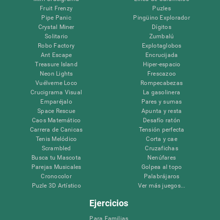
Fruit Frenzy
Puzles
Pipe Panic
Pingüino Explorador
Crystal Miner
Dígitos
Solitario
Zumbalú
Robo Factory
Explotaglobos
Ant Escape
Encrucijada
Treasure Island
Hiper-espacio
Neon Lights
Frescazoo
Vuélveme Loco
Rompecabezas
Crucigrama Visual
La gasolinera
Emparéjalo
Pares y sumas
Space Rescue
Apunta y resta
Caos Matemático
Desafío ratón
Carrera de Canicas
Tensión perfecta
Tenis Melódico
Corta y cae
Scrambled
Cruzafichas
Busca tu Mascota
Nenúfares
Parejas Musicales
Golpea al topo
Cronocolor
Palabrájaros
Puzle 3D Artístico
Ver más juegos...
Ejercicios
Para Familias