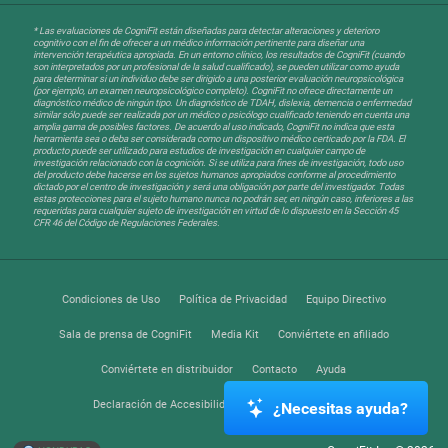
* Las evaluaciones de CogniFit están diseñadas para detectar alteraciones y deterioro
cognitivo con el fin de ofrecer a un médico información pertinente para diseñar una
intervención terapéutica apropiada. En un entorno clínico, los resultados de CogniFit (cuando
son interpretados por un profesional de la salud cualificado), se pueden utilizar como ayuda
para determinar si un individuo debe ser dirigido a una posterior evaluación neuropsicológica
(por ejemplo, un examen neuropsicológico completo). CogniFit no ofrece directamente un
diagnóstico médico de ningún tipo. Un diagnóstico de TDAH, dislexia, demencia o enfermedad
similar sólo puede ser realizada por un médico o psicólogo cualificado teniendo en cuenta una
amplia gama de posibles factores. De acuerdo al uso indicado, CogniFit no indica que esta
herramienta sea o deba ser considerada como un dispositivo médico certicado por la FDA. El
producto puede ser utilizado para estudios de investigación en cualquier campo de
investigación relacionado con la cognición. Si se utiliza para fines de investigación, todo uso
del producto debe hacerse en los sujetos humanos apropiados conforme al procedimiento
dictado por el centro de investigación y será una obligación por parte del investigador. Todas
estas protecciones para el sujeto humano nunca no podrán ser, en ningún caso, inferiores a las
requeridas para cualquier sujeto de investigación en virtud de lo dispuesto en la Sección 45
CFR 46 del Código de Regulaciones Federales.
Condiciones de Uso
Política de Privacidad
Equipo Directivo
Sala de prensa de CogniFit
Media Kit
Conviértete en afiliado
Conviértete en distribuidor
Contacto
Ayuda
Declaración de Accesibilidad
Centro de Confianza
¿Necesitas ayuda?