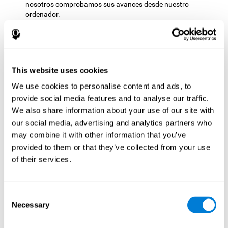
nosotros comprobamos sus avances desde nuestro
ordenador.
Comprensible
: Tanto las instrucciones como los resultados
que se muestran en CogniFit resultan sencillos de
comprender y fácil de interpretar. Esto hace que podamos
seguir nuestra evolución cognitiva tras cada sesión de
entrenamiento.
This website uses cookies
Completo
: CogniFit cuenta con una gran cantidad de
We use cookies to personalise content and ads, to
entrenamientos específicos, por lo que es fácil encontrar
provide social media features and to analyse our traffic.
aquellos entrenamientos que más se ajusten a nuestras
We also share information about your use of our site with
necesidades.
our social media, advertising and analytics partners who
Cómo potenciar tu
may combine it with other information that you’ve
entrenamiento mental de
provided to them or that they’ve collected from your use
of their services.
CogniFit
Los entrenamientos mentales de CogniFit han mostrado ser
eficaces para mejorar el estado de las diferentes capacidades
Consent
hábitos saludables que
cognitivas, pero además hay ciertos
Necessary
Selection
puedes adoptar para ayudar a CogniFit a potenciar tu
entrenamiento mental
.