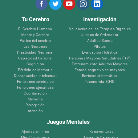
Tu Cerebro
Investigación
El Cerebro Humano
Validación de las Terapias Digitales
Mente y Cerebro
Juegos de Ordenador
Partes del cerebro
Adultos Sanos
Las Neuronas
Pilotos
Plasticidad Neuronal
Evaluación Holistica
Capacidad Cerebral
Personas Mayores Saludables (iTV)
Cognición
Entrenamiento Adultos Mayores
Pérdida de Memoria
Estado cognitivo en mayores
Discapacidad Intelectual
Revisión sistemática
Funciones cerebrales
Taxonomía SG4D
Funciones Ejecutivas
Coordinación
Memoria
Percepción
Atención
Juegos Mentales
Ajedrez en línea
Ranaventuras
Mini Crucigrama
Línea de Caramelos