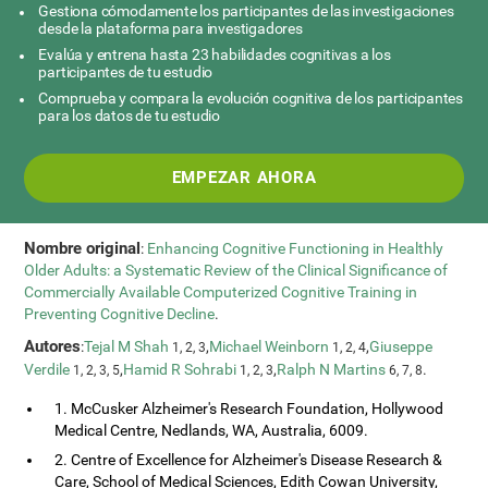
Gestiona cómodamente los participantes de las investigaciones
desde la plataforma para investigadores
Evalúa y entrena hasta 23 habilidades cognitivas a los
participantes de tu estudio
Comprueba y compara la evolución cognitiva de los participantes
para los datos de tu estudio
EMPEZAR AHORA
Nombre original
:
Enhancing Cognitive Functioning in Healthly
Older Adults: a Systematic Review of the Clinical Significance of
Commercially Available Computerized Cognitive Training in
Preventing Cognitive Decline
.
Autores
:
Tejal M Shah
,
Michael Weinborn
,
Giuseppe
1, 2, 3
1, 2, 4
Verdile
,
Hamid R Sohrabi
,
Ralph N Martins
.
1, 2, 3, 5
1, 2, 3
6, 7, 8
1. McCusker Alzheimer's Research Foundation, Hollywood
Medical Centre, Nedlands, WA, Australia, 6009.
2. Centre of Excellence for Alzheimer's Disease Research &
Care, School of Medical Sciences, Edith Cowan University,