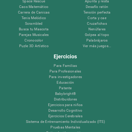
Space Rescue
Apunta y resta
Caos Matemático
Desafío ratón
Carrera de Canicas
Tensión perfecta
Tenis Melódico
Corta y cae
Scrambled
Cruzafichas
Busca tu Mascota
Nenúfares
Parejas Musicales
Golpea al topo
Cronocolor
Palabrájaros
Puzle 3D Artístico
Ver más juegos...
Ejercicios
Para Familias
Para Profesionales
Para investigadores
Educación
Patente
Babybright®
Distribuidores
Ejercicios para niños
Desarrollo Cognitivo
Ejercicios Cerebrales
Sistema de Entrenamiento Individualizado (ITS)
Pruebas Mentales