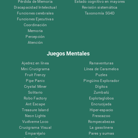
Pérdida de Memoria
Estado cognitivo en mayores
Discapacidad Intelectual
Revisión sistemática
Funciones cerebrales
Taxonomía SG4D
Funciones Ejecutivas
Coordinación
Memoria
Percepción
Atención
Juegos Mentales
Ajedrez en línea
Ranaventuras
Mini Crucigrama
Línea de Caramelos
Fruit Frenzy
Puzles
Pipe Panic
Pingüino Explorador
Crystal Miner
Dígitos
Solitario
Zumbalú
Robo Factory
Explotaglobos
Ant Escape
Encrucijada
Treasure Island
Hiper-espacio
Neon Lights
Frescazoo
Vuélveme Loco
Rompecabezas
Crucigrama Visual
La gasolinera
Emparéjalo
Pares y sumas