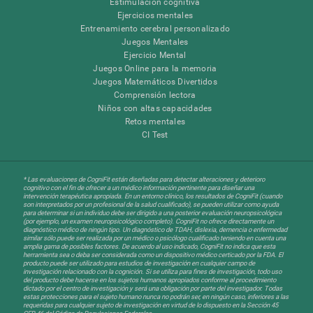
Estimulación cognitiva
Ejercicios mentales
Entrenamiento cerebral personalizado
Juegos Mentales
Ejercicio Mental
Juegos Online para la memoria
Juegos Matemáticos Divertidos
Comprensión lectora
Niños con altas capacidades
Retos mentales
CI Test
* Las evaluaciones de CogniFit están diseñadas para detectar alteraciones y deterioro
cognitivo con el fin de ofrecer a un médico información pertinente para diseñar una
intervención terapéutica apropiada. En un entorno clínico, los resultados de CogniFit (cuando
son interpretados por un profesional de la salud cualificado), se pueden utilizar como ayuda
para determinar si un individuo debe ser dirigido a una posterior evaluación neuropsicológica
(por ejemplo, un examen neuropsicológico completo). CogniFit no ofrece directamente un
diagnóstico médico de ningún tipo. Un diagnóstico de TDAH, dislexia, demencia o enfermedad
similar sólo puede ser realizada por un médico o psicólogo cualificado teniendo en cuenta una
amplia gama de posibles factores. De acuerdo al uso indicado, CogniFit no indica que esta
herramienta sea o deba ser considerada como un dispositivo médico certicado por la FDA. El
producto puede ser utilizado para estudios de investigación en cualquier campo de
investigación relacionado con la cognición. Si se utiliza para fines de investigación, todo uso
del producto debe hacerse en los sujetos humanos apropiados conforme al procedimiento
dictado por el centro de investigación y será una obligación por parte del investigador. Todas
estas protecciones para el sujeto humano nunca no podrán ser, en ningún caso, inferiores a las
requeridas para cualquier sujeto de investigación en virtud de lo dispuesto en la Sección 45