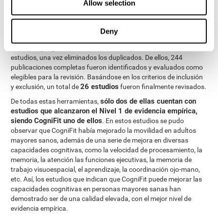
Allow selection
Tras toda la revisión, se identificaron un total de 32 programas
comercializados de entrenamiento cerebral, de los cuales 14
fueron excluidos por no estar dirigidos a la población de interés
Deny
para el estudio, o por aplicarse en un formato no computarizado.
18 programas
De los
restantes, se recopilaron un total de 7985
estudios, una vez eliminados los duplicados. De ellos, 244
publicaciones completas fueron identificados y evaluados como
elegibles para la revisión. Basándose en los criterios de inclusión
26 estudios
y exclusión, un total de
fueron finalmente revisados.
sólo dos de ellas cuentan con
De todas estas herramientas,
estudios que alcanzaron el Nivel 1 de evidencia empírica,
siendo CogniFit uno de ellos
. En estos estudios se pudo
observar que CogniFit había mejorado la movilidad en adultos
mayores sanos, además de una serie de mejora en diversas
capacidades cognitivas, como la velocidad de procesamiento, la
memoria, la atención las funciones ejecutivas, la memoria de
trabajo visuoespacial, el aprendizaje, la coordinación ojo-mano,
etc. Así, los estudios que indican que CogniFit puede mejorar las
capacidades cognitivas en personas mayores sanas han
demostrado ser de una calidad elevada, con el mejor nivel de
evidencia empírica.