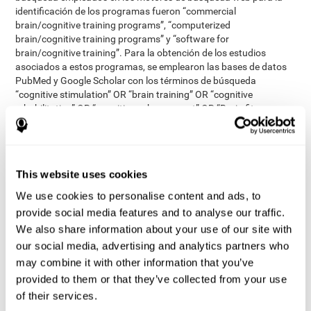
identificación de los programas fueron “commercial
brain/cognitive training programs”, “computerized
brain/cognitive training programs” y “software for
brain/cognitive training”. Para la obtención de los estudios
asociados a estos programas, se emplearon las bases de datos
PubMed y Google Scholar con los términos de búsqueda
“cognitive stimulation” OR “brain training” OR “cognitive
rehabilitation” OR “cognitive enhancement” OR “Brain fitness
software” OR “cognitive retention therapy” OR “computerized
cognitive behavioural therapy”. Estos términos se emplearon
tanto con el nombre de cada herramienta identificada, como sin
él. La búsqueda fue realizada en septiembre del 2015.
This website uses cookies
publicados en inglés, estar
Los estudios elegidos debían estar
We use cookies to personalise content and ads, to
revisados por pares, contener ensayos clínicos en personas
sanas mayores de 50 años y que se basasen en medidas
provide social media features and to analyse our traffic.
cognitivas
. Se excluyeron los abstracts de conferencias, otras
We also share information about your use of our site with
poblaciones que no fueran adultos mayores sanos, que
our social media, advertising and analytics partners who
incluyeran personas con demencia, que emplearan videojuegos o
may combine it with other information that you’ve
que la medida principal no fuera la cognitiva.
provided to them or that they’ve collected from your use
revisores independientes
Dos
comprobaron los títulos y los
of their services.
abstracts de los estudios relevantes. Se tuvo en cuenta