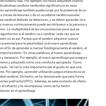
 de nuestra vida. Por ejemplo, los niños adquieren nuevos
uciéndose cambios cerebrales significativos en esos
vo aprendizaje también puede surgir por la presencia de un
a través de lesiones o de un accidente cerebrovascular,
ea cerebral dañada se deterioran, y se deben aprender otra
os nuevos continuamente puede ser intrínseco a la persona y
nto. La multiplicidad de las circunstancias para que se
eguntarnos si el cerebro va a cambiar cada vez que se
esto no es así. Parece que el cerebro adquirirá nuevos
 potencial para la plasticidad, si el nuevo aprendizaje
 el fin de aprender a marcar fisiológicamente el cerebro, el
omportamiento. En otras palabras, el nuevo aprendizaje
 y necesario. Por ejemplo, el nuevo aprendizaje que asegura
rganismo y adoptado como una conducta apropiada. Como
ficado. Tal vez lo más importante sea el grado en que una
nte. Por ejemplo, aprender utilizando juegos interactivos es
icidad cerebral. De hecho, se ha demostrado que esta forma
córtex prefrontal (PFC). Además, en este contexto de oferta
con el refuerzo y la recompensa, como se ha hecho
olucren en el aprendizaje.