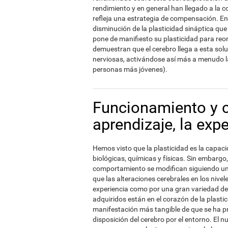
rendimiento y en general han llegado a la c
refleja una estrategia de compensación. En 
disminución de la plasticidad sináptica qu
pone de manifiesto su plasticidad para reo
demuestran que el cerebro llega a esta solu
nerviosas, activándose así más a menudo l
personas más jóvenes).
Funcionamiento y 
aprendizaje, la expe
Hemos visto que la plasticidad es la capaci
biológicas, químicas y físicas. Sin embargo
comportamiento se modifican siguiendo un 
que las alteraciones cerebrales en los nive
experiencia como por una gran variedad d
adquiridos están en el corazón de la plasti
manifestación más tangible de que se ha pr
disposición del cerebro por el entorno. E