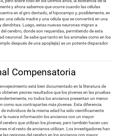
 pero sobre todo en los últimos años, la existencia de la
mente y ahora sabemos que ocurre cuando las células
cuentra en el giro dentado, el hipocampo y, posiblemente, en
ulas: una célula madre y una célula que se convertirá en una
y dendritas. Luego, estas nuevas neuronas migran a
í) del cerebro, donde son requeridas, permitiendo de esta
d neuronal. Se sabe que tanto en los animales como en los
emplo después de una apoplejía) es un potente disparador
nal Compensatoria
envejecimiento está bien documentado en la literatura de
s obtienen peores resultados que los jóvenes en las pruebas
rendentemente, no todos los ancianos presentan un menor
en como sus contrapartes más jóvenes. Esta diferencia
de individuos de la misma edad ha sido científicamente
ar la nueva información los ancianos con un mayor
l cerebro que utilizan los jóvenes, pero también hacen uso
enes ni el resto de ancianos utilizan. Los investigadores han
e las regiones del cerebro en los ancianos con mayor