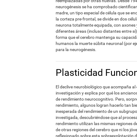
reemplazadas por otras nuevas. Desde 1944,
neurogénesis se ha comprobado científica
madre, un tipo especial de célula que se en
la corteza pre-frontal, se divide en dos cél
neurona totalmente equipada, con axones 
diferentes áreas (incluso distantes entre s
forma que el cerebro mantenga su capacida
humanos la muerte súbita neuronal (por ej
para la neurogénesis.
Plasticidad Funcio
El declive neurobiológico que acompaña al 
investigación y explica por qué los anciano
de rendimiento neurocognitivo. Pero, sorp
rendimiento, algunos logran hacerlo tan bi
inesperada del rendimiento de un subgrupo 
investigada, descubriéndose que al proces
rendimiento utilizan las mismas regiones de
de otras regiones del cerebro que ni los jóv
reflexionado sobre esta sobreexplotación d