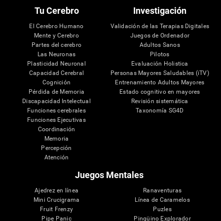
Tu Cerebro
Investigación
El Cerebro Humano
Validación de las Terapias Digitales
Mente y Cerebro
Juegos de Ordenador
Partes del cerebro
Adultos Sanos
Las Neuronas
Pilotos
Plasticidad Neuronal
Evaluación Holistica
Capacidad Cerebral
Personas Mayores Saludables (iTV)
Cognición
Entrenamiento Adultos Mayores
Pérdida de Memoria
Estado cognitivo en mayores
Discapacidad Intelectual
Revisión sistemática
Funciones cerebrales
Taxonomía SG4D
Funciones Ejecutivas
Coordinación
Memoria
Percepción
Atención
Juegos Mentales
Ajedrez en línea
Ranaventuras
Mini Crucigrama
Línea de Caramelos
Fruit Frenzy
Puzles
Pipe Panic
Pingüino Explorador