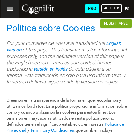
PRO
ACCEDER
ESP
REGISTRARSE
Política sobre Cookies
For your convenience, we have translated the
English
of this page. This translation is for informational
version
purposes only, and the definitive version of this page is
the English version. - Para su comodidad, hemos
traducido la
de esta página a su
versión en inglés
idioma. Esta traducción es solo para uso informativo, y
la versión definiva sigue siendo la versión en inglés.
Creemos en la transparencia de la forma en que recopilamos y
utilizamos los datos. Esta política proporciona información sobre
cómo y cuándo utilizamos las cookies para estos fines. Los
términos en mayúsculas utilizados en esta política pero no
definidos tienen el significado establecido en nuestra
Política de
Privacidad
y
Términos y Condiciones
, que también incluye