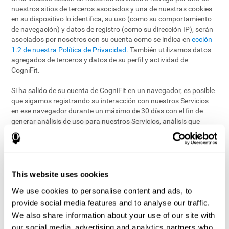
nuestros sitios de terceros asociados y una de nuestras cookies
en su dispositivo lo identifica, su uso (como su comportamiento
de navegación) y datos de registro (como su dirección IP), serán
asociados por nosotros con su cuenta como se indica en
ección
1.2 de nuestra Política de Privacidad
. También utilizamos datos
agregados de terceros y datos de su perfil y actividad de
CogniFit.
Si ha salido de su cuenta de CogniFit en un navegador, es posible
que sigamos registrando su interacción con nuestros Servicios
en ese navegador durante un máximo de 30 días con el fin de
generar análisis de uso para nuestros Servicios, análisis que
podemos compartir de forma conjunta con nuestros clientes
publicitarios.
A menos que elimine estas cookies de su navegador, es posible
que utilicemos esta información para:
This website uses cookies
Proporcionar publicidad más relevante;
We use cookies to personalise content and ads, to
Proporcionar informes agregados de la actividad de los
provide social media features and to analyse our traffic.
anuncios a los patrocinadores o anunciantes y a los sitios
We also share information about your use of our site with
web que alojan los anuncios;
our social media, advertising and analytics partners who