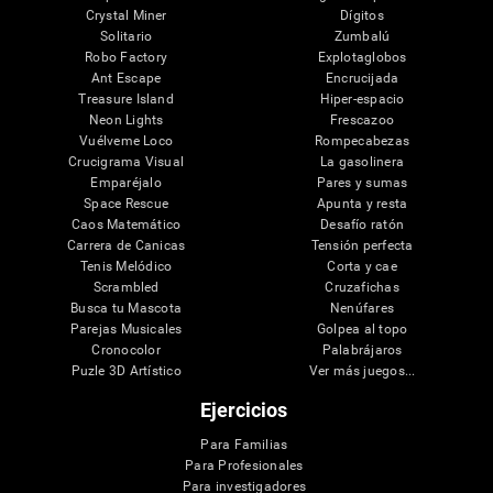
Crystal Miner
Dígitos
Solitario
Zumbalú
Robo Factory
Explotaglobos
Ant Escape
Encrucijada
Treasure Island
Hiper-espacio
Neon Lights
Frescazoo
Vuélveme Loco
Rompecabezas
Crucigrama Visual
La gasolinera
Emparéjalo
Pares y sumas
Space Rescue
Apunta y resta
Caos Matemático
Desafío ratón
Carrera de Canicas
Tensión perfecta
Tenis Melódico
Corta y cae
Scrambled
Cruzafichas
Busca tu Mascota
Nenúfares
Parejas Musicales
Golpea al topo
Cronocolor
Palabrájaros
Puzle 3D Artístico
Ver más juegos...
Ejercicios
Para Familias
Para Profesionales
Para investigadores