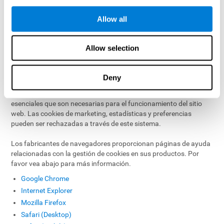
8. ¿Qué puede hacer si no desea que
Allow all
se establezcan cookies o que se
eliminen, o si desea optar por no
Allow selection
participar en la segmentación basada
en intereses?
Deny
CogniFit utiliza un sistema de gestión de cookies, donde puede
seleccionar los tipos de cookies que desea permitir, excepto las
esenciales que son necesarias para el funcionamiento del sitio
web. Las cookies de marketing, estadísticas y preferencias
pueden ser rechazadas a través de este sistema.
Los fabricantes de navegadores proporcionan páginas de ayuda
relacionadas con la gestión de cookies en sus productos. Por
favor vea abajo para más información.
Google Chrome
Internet Explorer
Mozilla Firefox
Safari (Desktop)