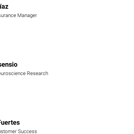
íaz
ssurance Manager
sensio
euroscience Research
Fuertes
ustomer Success