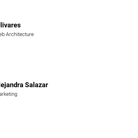
livares
b Architecture
lejandra Salazar
rketing