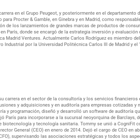
 carrera en el Grupo Peugeot, y posteriormente en el departamento 
o para Procter & Gamble, en Ginebra y en Madrid, como responsable
ión de los lanzamientos de grandes marcas de productos de consu
 en París, donde se encargó de la estrategia inversión y evaluació
ica Madrid Ventures. Actualmente Carlos Rodríguez es miembro de
o Industrial por la Universidad Politécnica Carlos III de Madrid y e
arrera en el sector de la consultoría y los servicios financieros e
 fusiones y adquisiciones y en auditoría para empresas cotizadas y
ía y programación, diseñó y desarrolló un software de auditoría q
jó París para incorporarse a la sucursal neoyorquina de Barclays, 
de biotecnología y tecnología sanitaria. Tommy se unió a CogniFit
irector General (CEO) en enero de 2014. Dejó el cargo de CEO en ab
CFO), supervisando las asociaciones estratégicas y todos los asp