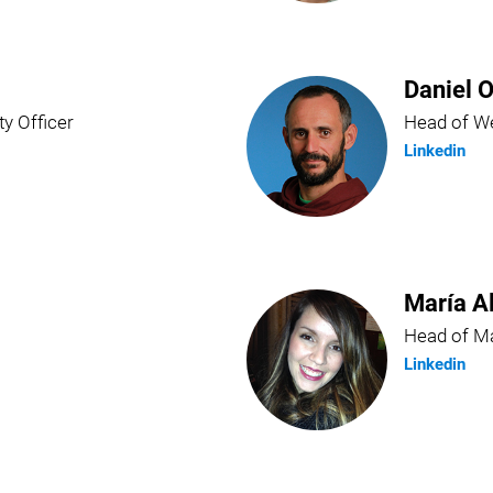
Daniel O
ty Officer
Head of We
Linkedin
María A
Head of Ma
Linkedin