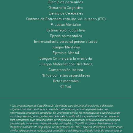
Ejercicios para niños
Desarrollo Cognitivo
Ejercicios Cerebrales
Sistema de Entrenamiento Individualizado (ITS)
Pruebas Mentales
Estimulación cognitiva
Ejercicios mentales
Entrenamiento cerebral personalizado
Juegos Mentales
Ejercicio Mental
Juegos Online para la memoria
Juegos Matemáticos Divertidos
Comprensión lectora
Niños con altas capacidades
Retos mentales
CI Test
* Las evaluaciones de CogniFit están diseñadas para detectar alteraciones y deterioro
cognitivo con el fin de ofrecer a un médico información pertinente para diseñar una
intervención terapéutica apropiada. En un entorno clínico, los resultados de CogniFit (cuando
son interpretados por un profesional de la salud cualificado), se pueden utilizar como ayuda
para determinar si un individuo debe ser dirigido a una posterior evaluación neuropsicológica
(por ejemplo, un examen neuropsicológico completo). CogniFit no ofrece directamente un
diagnóstico médico de ningún tipo. Un diagnóstico de TDAH, dislexia, demencia o enfermedad
similar sólo puede ser realizada por un médico o psicólogo cualificado teniendo en cuenta una