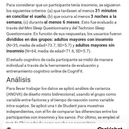
Para considerar que un participante tenía insomnio, se siguieron
31 minutos
los siguientes criterios: (a) que tardasen al menos
en conciliar el sueño
3 noches a la
, (b) que ocurra al menos
semana
al menos 6 meses
, (c) durante
. Esto fue evaluado a
través del Mini Sleep Questionnaire y del Technion Sleep
Questionnaire. En función de sus respuestas, los usuarios fueron
divididos en dos grupos: adultos mayores con insomnio
adultos mayores sin
(N=35, media de edad=73.7, SD=5.7) y
insomnio
(N=64, media de edad=71.6, SD=5.7).
El estado cognitivo de cada participante se midió de manera
individual a través de la herramienta de evaluación y
entrenamiento cognitivo online de CogniFit.
Análisis
Para llevar trabajar los datos se aplicó análisis de varianza
(ANOVA) de diseño mixto bidireccional, usando el grupo como
variable entre-factores y el tiempo de reacción como variable
intra-sujetos. Se aplicó una t de Student para muestras
independientes, con el fin de comparar las diferencias entre los
participantes con insomnio y los sanos. Por último, se empleó el
test de Chi cuadrado como prueba no paramétrica.