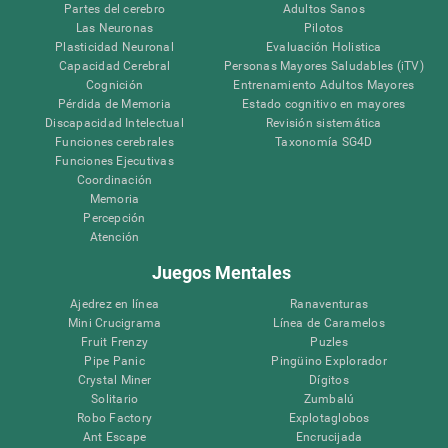
Partes del cerebro
Adultos Sanos
Las Neuronas
Pilotos
Plasticidad Neuronal
Evaluación Holistica
Capacidad Cerebral
Personas Mayores Saludables (iTV)
Cognición
Entrenamiento Adultos Mayores
Pérdida de Memoria
Estado cognitivo en mayores
Discapacidad Intelectual
Revisión sistemática
Funciones cerebrales
Taxonomía SG4D
Funciones Ejecutivas
Coordinación
Memoria
Percepción
Atención
Juegos Mentales
Ajedrez en línea
Ranaventuras
Mini Crucigrama
Línea de Caramelos
Fruit Frenzy
Puzles
Pipe Panic
Pingüino Explorador
Crystal Miner
Dígitos
Solitario
Zumbalú
Robo Factory
Explotaglobos
Ant Escape
Encrucijada