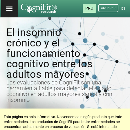
PRO
ACCEDER
ESP
El insomnio
crónico y el
funcionamiento
cognitivo entre los
adultos mayores
Las evaluaciones de CogniFit son una
herramienta fiable para detectar el estado
cognitivo en adultos mayores sanos y con
insomnio
Esta página es solo informativa. No vendemos ningún producto que trate
enfermedades. Los productos de CogniFit para tratar enfermedades se
encuentran actualmente en proceso de validación. Si está interesado