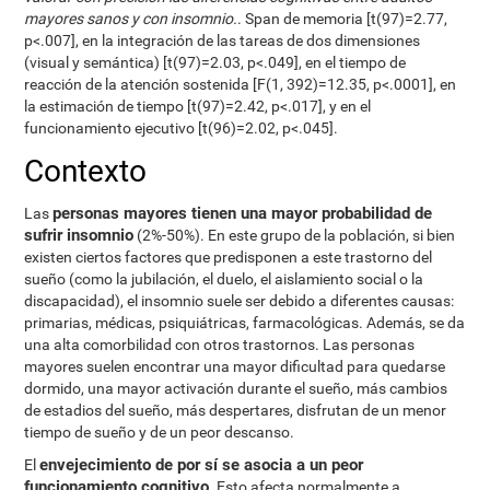
mayores sanos y con insomnio.
. Span de memoria [t(97)=2.77,
p<.007], en la integración de las tareas de dos dimensiones
(visual y semántica) [t(97)=2.03, p<.049], en el tiempo de
reacción de la atención sostenida [F(1, 392)=12.35, p<.0001], en
la estimación de tiempo [t(97)=2.42, p<.017], y en el
funcionamiento ejecutivo [t(96)=2.02, p<.045].
Contexto
personas mayores tienen una mayor probabilidad de
Las
sufrir insomnio
(2%-50%). En este grupo de la población, si bien
existen ciertos factores que predisponen a este trastorno del
sueño (como la jubilación, el duelo, el aislamiento social o la
discapacidad), el insomnio suele ser debido a diferentes causas:
primarias, médicas, psiquiátricas, farmacológicas. Además, se da
una alta comorbilidad con otros trastornos. Las personas
mayores suelen encontrar una mayor dificultad para quedarse
dormido, una mayor activación durante el sueño, más cambios
de estadios del sueño, más despertares, disfrutan de un menor
tiempo de sueño y de un peor descanso.
envejecimiento de por sí se asocia a un peor
El
funcionamiento cognitivo
. Esto afecta normalmente a