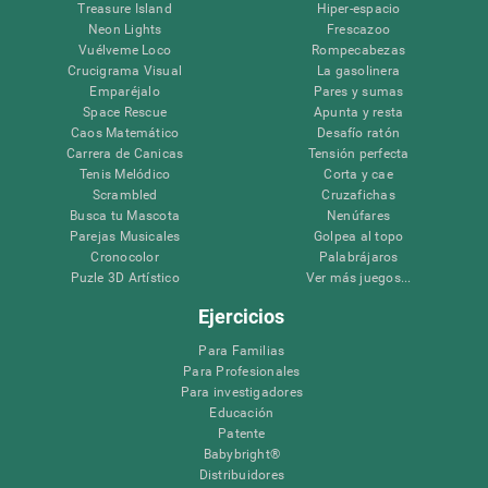
Treasure Island
Hiper-espacio
Neon Lights
Frescazoo
Vuélveme Loco
Rompecabezas
Crucigrama Visual
La gasolinera
Emparéjalo
Pares y sumas
Space Rescue
Apunta y resta
Caos Matemático
Desafío ratón
Carrera de Canicas
Tensión perfecta
Tenis Melódico
Corta y cae
Scrambled
Cruzafichas
Busca tu Mascota
Nenúfares
Parejas Musicales
Golpea al topo
Cronocolor
Palabrájaros
Puzle 3D Artístico
Ver más juegos...
Ejercicios
Para Familias
Para Profesionales
Para investigadores
Educación
Patente
Babybright®
Distribuidores