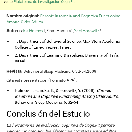
visite
Plataforma de investigación CogniFit
Nombre original
:
Chronic Insomnia and Cognitive Functioning
Among Older Adults
.
Autores
:
Iris Haimov
,Einat Hanuka
,
Yael Horowitz
.
1
1
2
1. Department of Behavioral Science, Max Stern Academic
College of Emek, Yezreel, Israel.
2. Department of Learning Disabilities, University of Haifa,
Israel.
Revista
: Behavioral Sleep Medicine, 6:32-54,2008.
Cita esta presentación (Formato APA):
Haimov, I., Hanuka, E., & Horowitz, Y. (2008).
Chronic
Insomnia and Cognitive Functioning Among Older Adults
.
Behavioral Sleep Medicine, 6, 32-54.
Conclusión del Estudio
La herramienta de evaluación cognitiva de CogniFit permite
valorar con precisión las diferencias cognitivas entre adultos