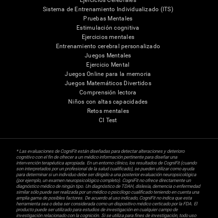
Sistema de Entrenamiento Individualizado (ITS)
Pruebas Mentales
Estimulación cognitiva
Ejercicios mentales
Entrenamiento cerebral personalizado
Juegos Mentales
Ejercicio Mental
Juegos Online para la memoria
Juegos Matemáticos Divertidos
Comprensión lectora
Niños con altas capacidades
Retos mentales
CI Test
* Las evaluaciones de CogniFit están diseñadas para detectar alteraciones y deterioro
cognitivo con el fin de ofrecer a un médico información pertinente para diseñar una
intervención terapéutica apropiada. En un entorno clínico, los resultados de CogniFit (cuando
son interpretados por un profesional de la salud cualificado), se pueden utilizar como ayuda
para determinar si un individuo debe ser dirigido a una posterior evaluación neuropsicológica
(por ejemplo, un examen neuropsicológico completo). CogniFit no ofrece directamente un
diagnóstico médico de ningún tipo. Un diagnóstico de TDAH, dislexia, demencia o enfermedad
similar sólo puede ser realizada por un médico o psicólogo cualificado teniendo en cuenta una
amplia gama de posibles factores. De acuerdo al uso indicado, CogniFit no indica que esta
herramienta sea o deba ser considerada como un dispositivo médico certicado por la FDA. El
producto puede ser utilizado para estudios de investigación en cualquier campo de
investigación relacionado con la cognición. Si se utiliza para fines de investigación, todo uso