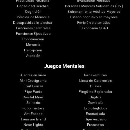
Plasticidad Neuronal
Evaluación Holistica
Capacidad Cerebral
Personas Mayores Saludables (iTV)
Cognición
Entrenamiento Adultos Mayores
Pérdida de Memoria
Estado cognitivo en mayores
Discapacidad Intelectual
Revisión sistemática
Funciones cerebrales
Taxonomía SG4D
Funciones Ejecutivas
Coordinación
Memoria
Percepción
Atención
Juegos Mentales
Ajedrez en línea
Ranaventuras
Mini Crucigrama
Línea de Caramelos
Fruit Frenzy
Puzles
Pipe Panic
Pingüino Explorador
Crystal Miner
Dígitos
Solitario
Zumbalú
Robo Factory
Explotaglobos
Ant Escape
Encrucijada
Treasure Island
Hiper-espacio
Neon Lights
Frescazoo