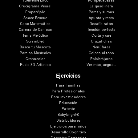
Vuélveme Loco
Rompecabezas
Crucigrama Visual
La gasolinera
Emparéjalo
Pares y sumas
Space Rescue
Apunta y resta
Caos Matemático
Desafío ratón
Carrera de Canicas
Tensión perfecta
Tenis Melódico
Corta y cae
Scrambled
Cruzafichas
Busca tu Mascota
Nenúfares
Parejas Musicales
Golpea al topo
Cronocolor
Palabrájaros
Puzle 3D Artístico
Ver más juegos...
Ejercicios
Para Familias
Para Profesionales
Para investigadores
Educación
Patente
Babybright®
Distribuidores
Ejercicios para niños
Desarrollo Cognitivo
Ejercicios Cerebrales