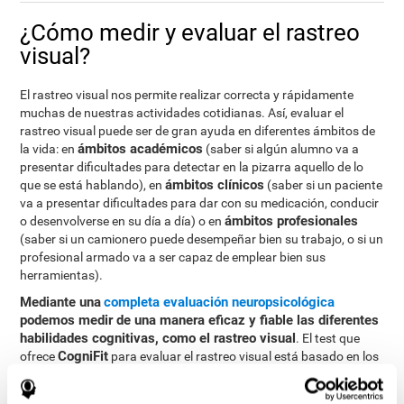
¿Cómo medir y evaluar el rastreo
visual?
El rastreo visual nos permite realizar correcta y rápidamente
muchas de nuestras actividades cotidianas. Así, evaluar el
rastreo visual puede ser de gran ayuda en diferentes ámbitos de
ámbitos académicos
la vida: en
(saber si algún alumno va a
presentar dificultades para detectar en la pizarra aquello de lo
ámbitos clínicos
que se está hablando), en
(saber si un paciente
va a presentar dificultades para dar con su medicación, conducir
ámbitos profesionales
o desenvolverse en su día a día) o en
(saber si un camionero puede desempeñar bien su trabajo, o si un
profesional armado va a ser capaz de emplear bien sus
herramientas).
Mediante una
completa evaluación neuropsicológica
podemos medir de una manera eficaz y fiable las diferentes
habilidades cognitivas, como el rastreo visual
. El test que
CogniFit
ofrece
para evaluar el rastreo visual está basado en los
tests clásicos Continuous Performance Test (CPT), el Test pf
Memory Malingering (TOMM), la Hooper Visual Organisation