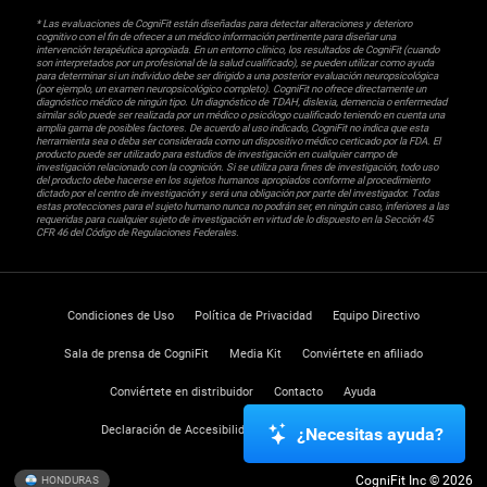
* Las evaluaciones de CogniFit están diseñadas para detectar alteraciones y deterioro
cognitivo con el fin de ofrecer a un médico información pertinente para diseñar una
intervención terapéutica apropiada. En un entorno clínico, los resultados de CogniFit (cuando
son interpretados por un profesional de la salud cualificado), se pueden utilizar como ayuda
para determinar si un individuo debe ser dirigido a una posterior evaluación neuropsicológica
(por ejemplo, un examen neuropsicológico completo). CogniFit no ofrece directamente un
diagnóstico médico de ningún tipo. Un diagnóstico de TDAH, dislexia, demencia o enfermedad
similar sólo puede ser realizada por un médico o psicólogo cualificado teniendo en cuenta una
amplia gama de posibles factores. De acuerdo al uso indicado, CogniFit no indica que esta
herramienta sea o deba ser considerada como un dispositivo médico certicado por la FDA. El
producto puede ser utilizado para estudios de investigación en cualquier campo de
investigación relacionado con la cognición. Si se utiliza para fines de investigación, todo uso
del producto debe hacerse en los sujetos humanos apropiados conforme al procedimiento
dictado por el centro de investigación y será una obligación por parte del investigador. Todas
estas protecciones para el sujeto humano nunca no podrán ser, en ningún caso, inferiores a las
requeridas para cualquier sujeto de investigación en virtud de lo dispuesto en la Sección 45
CFR 46 del Código de Regulaciones Federales.
Condiciones de Uso
Política de Privacidad
Equipo Directivo
Sala de prensa de CogniFit
Media Kit
Conviértete en afiliado
Conviértete en distribuidor
Contacto
Ayuda
Declaración de Accesibilidad
Centro de Confianza
¿Necesitas ayuda?
CogniFit Inc © 2026
HONDURAS