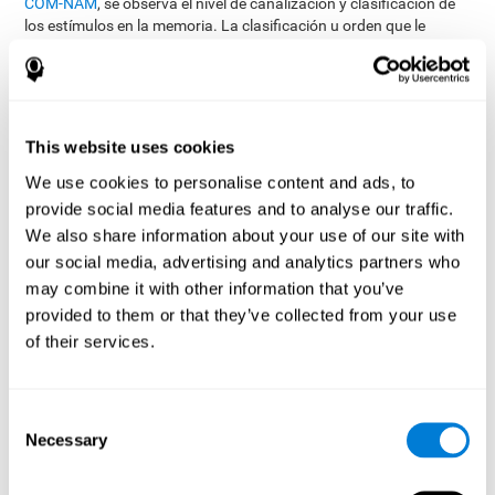
COM-NAM
, se observa el nivel de canalización y clasificación de
los estímulos en la memoria. La clasificación u orden que le
damos a las cosas es posible gracias a la identificación de
similitudes de un mismo grupo. Así mismo, ayudará a poder
observar la capacidad con la que el usuario ejecuta la acción de
reconocimiento lo más rápido posible.
This website uses cookies
Las tareas pretenden acercar al usuario a la capacidad de
recordar diferentes aspectos dentro de un mismo contexto, es
We use cookies to personalise content and ads, to
decir, acercar a la posibilidad de recordar diferentes aspectos de
provide social media features and to analyse our traffic.
un hecho y luego recordarlo como un conjunto, un todo
We also share information about your use of our site with
contextual.
our social media, advertising and analytics partners who
Con esta evaluación no solo se valora la memoria contextual,
may combine it with other information that you’ve
sino que también se analizan el proceso de actualización,
denominación y tiempo de respuesta, etc..
provided to them or that they’ve collected from your use
of their services.
¿Se puede estimular y mejorar la
memoria contextual?
Consent
Necessary
Selection
la
Por supuesto. Como cualquier otra habilidad cognitiva,
memoria contextual se puede entrenar, aprender y mejorar, y