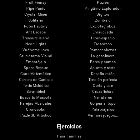
Fruit Frenzy
Puzles
Pipe Panic
Pingüino Explorador
Crystal Miner
Dígitos
Solitario
Zumbalú
Robo Factory
Explotaglobos
Ant Escape
Encrucijada
Treasure Island
Hiper-espacio
Neon Lights
Frescazoo
Vuélveme Loco
Rompecabezas
Crucigrama Visual
La gasolinera
Emparéjalo
Pares y sumas
Space Rescue
Apunta y resta
Caos Matemático
Desafío ratón
Carrera de Canicas
Tensión perfecta
Tenis Melódico
Corta y cae
Scrambled
Cruzafichas
Busca tu Mascota
Nenúfares
Parejas Musicales
Golpea al topo
Cronocolor
Palabrájaros
Puzle 3D Artístico
Ver más juegos...
Ejercicios
Para Familias