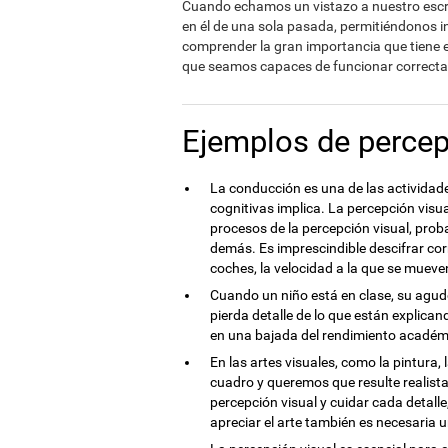
Cuando echamos un vistazo a nuestro escrit
en él de una sola pasada, permitiéndonos in
comprender la gran importancia que tiene es
que seamos capaces de funcionar correctam
Ejemplos de percep
La conducción es una de las actividad
cognitivas implica. La percepción visua
procesos de la percepción visual, prob
demás. Es imprescindible descifrar corr
coches, la velocidad a la que se mueven
Cuando un niño está en clase, su agud
pierda detalle de lo que están explica
en una bajada del rendimiento académi
En las artes visuales, como la pintura,
cuadro y queremos que resulte realist
percepción visual y cuidar cada detall
apreciar el arte también es necesaria 