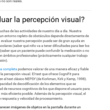
 no son reales.
uar la percepción visual?
uchas de las actividades de nuestro día a día. Nuestra
n un entorno repleto de obstáculos depende directamente de
í, evaluar nuestra percepción puede ser de gran ayuda en
colares (saber qué niño va a tener dificultades para leer los
s (saber que un paciente puede confundir la medicación o no
 en ámbitos profesionales (prácticamente cualquier trabajo
sión).
ca completa
podemos valorar de una manera eficaz y fiable
la percepción visual. El test que ofrece CogniFit para
 en el test clásico NEPSY (de Korkman, Kirk y Kemp, 1998).
apacidad de decodificación de los elementos que se
dad de recursos cognitivos de los que dispone el usuario para
 más eficiente posible. Además de la percepción visual, el
 respuesta y velocidad de procesamiento.
parecen imágenes de objetos en la pantalla durante un