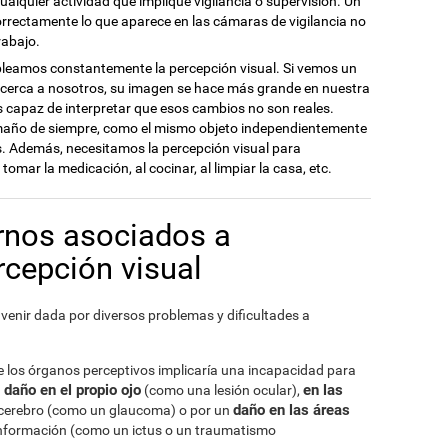
ualquier actividad que implique vigilancia o supervisión. Un
rrectamente lo que aparece en las cámaras de vigilancia no
rabajo.
pleamos constantemente la percepción visual. Si vemos un
acerca a nosotros, su imagen se hace más grande en nuestra
s capaz de interpretar que esos cambios no son reales.
maño de siempre, como el mismo objeto independientemente
os. Además, necesitamos la percepción visual para
omar la medicación, al cocinar, al limpiar la casa, etc.
ornos asociados a
rcepción visual
 venir dada por diversos problemas y dificultades a
 de los órganos perceptivos implicaría una incapacidad para
daño en el propio ojo
en las
n
(como una lesión ocular),
daño en las áreas
l cerebro (como un glaucoma) o por un
información (como un ictus o un traumatismo