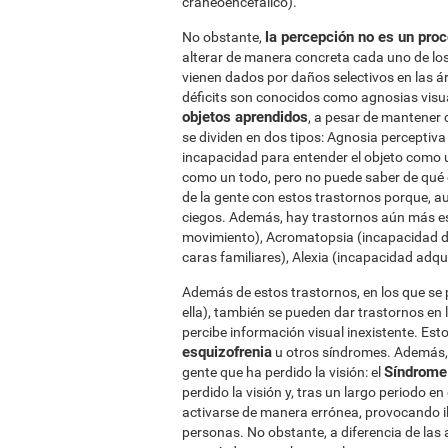
craneoencefálico).
la percepción no es un proc
No obstante,
alterar de manera concreta cada uno de los
vienen dados por daños selectivos en las á
déficits son conocidos como agnosias visu
objetos aprendidos
, a pesar de mantener
se dividen en dos tipos: Agnosia perceptiva
incapacidad para entender el objeto como u
como un todo, pero no puede saber de qué ob
de la gente con estos trastornos porque, au
ciegos. Además, hay trastornos aún más es
movimiento), Acromatopsia (incapacidad d
caras familiares), Alexia (incapacidad adquir
Además de estos trastornos, en los que se p
ella), también se pueden dar trastornos en l
percibe información visual inexistente. Esto
esquizofrenia
u otros síndromes. Además, t
Síndrome
gente que ha perdido la visión: el
perdido la visión y, tras un largo periodo en
activarse de manera errónea, provocando il
personas. No obstante, a diferencia de las 