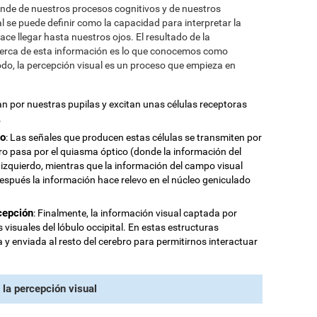
nde de nuestros procesos cognitivos y de nuestros
l se puede definir como la capacidad para interpretar la
hace llegar hasta nuestros ojos. El resultado de la
cerca de esta información es lo que conocemos como
modo, la percepción visual es un proceso que empieza en
ran por nuestras pupilas y excitan unas células receptoras
.
co
: Las señales que producen estas células se transmiten por
ero pasa por el quiasma óptico (donde la información del
 izquierdo, mientras que la información del campo visual
 después la información hace relevo en el núcleo geniculado
cepción
: Finalmente, la información visual captada por
 visuales del lóbulo occipital. En estas estructuras
 y enviada al resto del cerebro para permitirnos interactuar
 la percepción visual