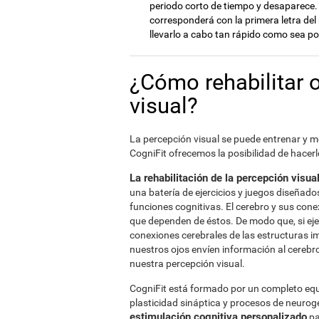
periodo corto de tiempo y desaparece. 
corresponderá con la primera letra del 
llevarlo a cabo tan rápido como sea po
¿Cómo rehabilitar o
visual?
La percepción visual se puede entrenar y me
CogniFit ofrecemos la posibilidad de hacer
La rehabilitación de la percepción visua
una batería de ejercicios y juegos diseñados 
funciones cognitivas. El cerebro y sus cone
que dependen de éstos. De modo que, si eje
conexiones cerebrales de las estructuras im
nuestros ojos envíen información al cerebr
nuestra percepción visual.
CogniFit está formado por un completo equi
plasticidad sináptica y procesos de neurog
estimulación cognitiva personalizado
pa