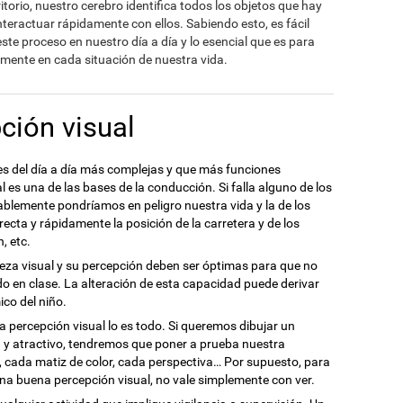
orio, nuestro cerebro identifica todos los objetos que hay
teractuar rápidamente con ellos. Sabiendo esto, es fácil
te proceso en nuestro día a día y lo esencial que es para
ente en cada situación de nuestra vida.
ción visual
es del día a día más complejas y que más funciones
l es una de las bases de la conducción. Si falla alguno de los
ablemente pondríamos en peligro nuestra vida y la de los
ecta y rápidamente la posición de la carretera y de los
, etc.
eza visual y su percepción deben ser óptimas para que no
ndo en clase. La alteración de esta capacidad puede derivar
co del niño.
 la percepción visual lo es todo. Si queremos dibujar un
a y atractivo, tendremos que poner a prueba nuestra
e, cada matiz de color, cada perspectiva… Por supuesto, para
una buena percepción visual, no vale simplemente con ver.