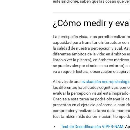
este síndrome, saben que las cosas que ven
¿Cómo medir y eval
La percepción visual nos permite realizar m
capacidad para transitar e interactuar co
la calidad de nuestra percepción visual. As
diferentes ámbitos de la vida: en ámbitos es
libros o ver la pizarra), en ámbitos médico
se puede valer por sí solo en su entorno) o
va a requerir lectura, observación o supervi
A través de una
evaluación neuropsicológi
las diferentes habilidades cognitivas, como 
evaluar la percepción visual está inspirado
Gracias a esta tarea se podrá obtener la c
presentan en el ejercicio así como la canti
comprender y realizar la tarea de la manera
test también mide denominación, tiempo de
Test de Decodificación VIPER-NAM
: A