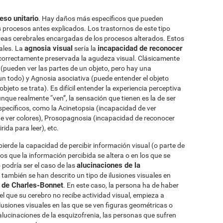
eso unitario
. Hay daños más específicos que pueden
 procesos antes explicados. Los trastornos de este tipo
reas cerebrales encargadas de los procesos alterados. Estos
agnosia visual
incapacidad de reconocer
ales. La
sería la
 correctamente preservada la agudeza visual. Clásicamente
 (pueden ver las partes de un objeto, pero hay una
n todo) y Agnosia asociativa (puede entender el objeto
jeto se trata). Es difícil entender la experiencia perceptiva
nque realmente “ven”, la sensación que tienen es la de ser
pecíficos, como la Acinetopsia (incapacidad de ver
e ver colores), Prosopagnosia (incapacidad de reconocer
ida para leer), etc.
ierde la capacidad de percibir información visual (o parte de
os que la información percibida se altera o en los que se
alucinaciones de la
 podría ser el caso de las
ambién se han descrito un tipo de ilusiones visuales en
 de Charles-Bonnet
. En este caso, la persona ha de haber
 el que su cerebro no recibe actividad visual, empieza a
usiones visuales en las que se ven figuras geométricas o
alucinaciones de la esquizofrenia, las personas que sufren