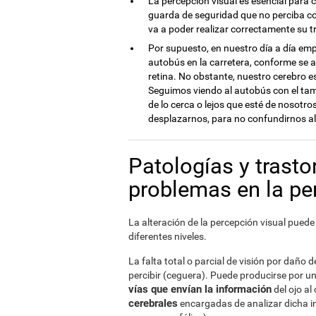
La percepción visual es esencial para c
guarda de seguridad que no perciba co
va a poder realizar correctamente su t
Por supuesto, en nuestro día a día em
autobús en la carretera, conforme se 
retina. No obstante, nuestro cerebro e
Seguimos viendo al autobús con el ta
de lo cerca o lejos que esté de nosotr
desplazarnos, para no confundirnos al t
Patologías y trast
problemas en la pe
La alteración de la percepción visual puede
diferentes niveles.
La falta total o parcial de visión por daño
percibir (ceguera). Puede producirse por u
vías que envían la información
del ojo a
cerebrales
encargadas de analizar dicha 