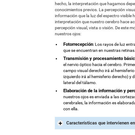
hecho, la interpretación que hagamos depe
conocimientos previos. La percepción visua
información que la luz del espectro visible 
interpretación que nuestro cerebro hace a
percepción visual, vista o visión. De este 
nuestros ojos:
Fotorrecepción
: Los rayos de luz ent
que se encuentran en nuestras retinas
Transmisión y procesamiento bási
el nervio óptico hacia el cerebro. Prim
campo visual derecho irá al hemisferio
izquierdo irá al hemisferio derecho) y
lateral del tálamo.
Elaboración de la información y per
nuestros ojos es enviada a las cortezas
cerebrales, la información es elaborada
con ella.
Características que intervienen en