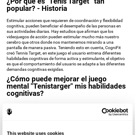
¿Por qué es "Tenis Target” tan
popular? - Historia
Estimular acciones que requieren de coordinación y flexibilidad
cognitiva, pueden beneficiar el desempeño de las personas en
sus actividades diarias. Hay estudios que afirman que los
videojuegos de acción pueden estimular mucho más nuestro
cerebro que otros donde nos mantenemos mirando a una
pantalla de manera pasiva. Teniendo esto en cuenta, CogniFit
creó Tennis Target, en este juego el usuario entrena diferentes
habilidades cognitivas de forma activa y estimulante, el objetivo
es que el comportamiento del usuario se adapte a las diferentes
demandas cognitivas exigidas.
¿Cómo puede mejorar el juego
mental "Tenistarger" mis habilidades
cognitivas?
Al entrenar el cerebro con juegos mentales como Tenis Target se
estimula un determinado patrón de activación neuronal. La
repetición de ese patrón a través del entrenamiento puede
ayudar a fomentar la creación de nuevas sinapsis y circuitos
neuronales capaces de reorganizar y recuperar funciones
cognitivas más débiles o dañadas.
This website uses cookies