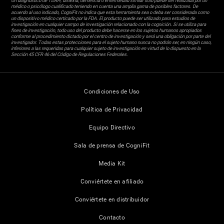
Un diagnóstico de TDAH, dislexia, demencia o enfermedad similar sólo puede ser realizada por un
médico o psicólogo cualificado teniendo en cuenta una amplia gama de posibles factores. De
acuerdo al uso indicado, CogniFit no indica que esta herramienta sea o deba ser considerada como
un dispositivo médico certicado por la FDA. El producto puede ser utilizado para estudios de
investigación en cualquier campo de investigación relacionado con la cognición. Si se utiliza para
fines de investigación, todo uso del producto debe hacerse en los sujetos humanos apropiados
conforme al procedimiento dictado por el centro de investigación y será una obligación por parte del
investigador. Todas estas protecciones para el sujeto humano nunca no podrán ser, en ningún caso,
inferiores a las requeridas para cualquier sujeto de investigación en virtud de lo dispuesto en la
Sección 45 CFR 46 del Código de Regulaciones Federales.
Condiciones de Uso
Política de Privacidad
Equipo Directivo
Sala de prensa de CogniFit
Media Kit
Conviértete en afiliado
Conviértete en distribuidor
Contacto