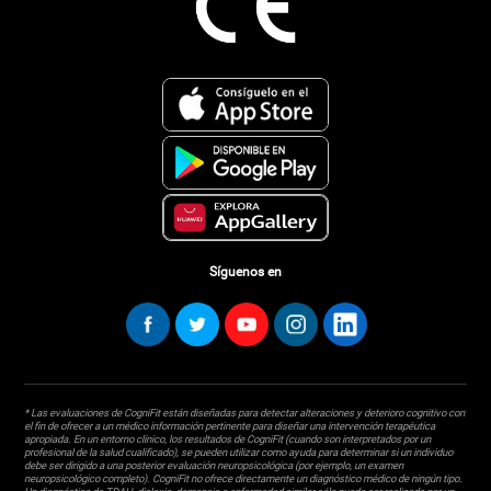
Síguenos en
* Las evaluaciones de CogniFit están diseñadas para detectar alteraciones y deterioro cognitivo con
el fin de ofrecer a un médico información pertinente para diseñar una intervención terapéutica
apropiada. En un entorno clínico, los resultados de CogniFit (cuando son interpretados por un
profesional de la salud cualificado), se pueden utilizar como ayuda para determinar si un individuo
debe ser dirigido a una posterior evaluación neuropsicológica (por ejemplo, un examen
neuropsicológico completo). CogniFit no ofrece directamente un diagnóstico médico de ningún tipo.