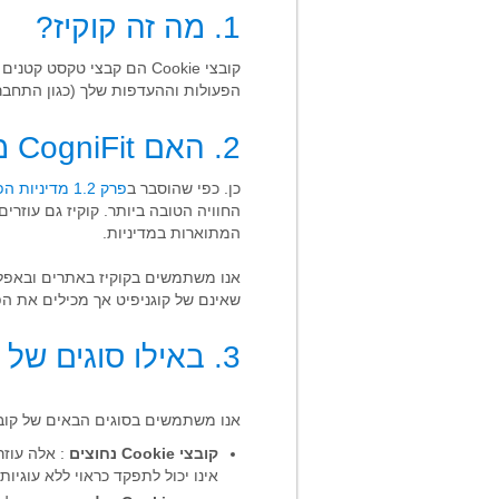
1. מה זה קוקיז?
קובצי Cookie הם קבצי ט
הפעולות וההעדפות שלך (כגון התחברו
2. האם CogniFit משתמשת בקוקיז?
כן. כפי שהוסבר ב
פרק 1.2 מדיניות הפרטיות שלנו
החוויה הטובה ביותר. קוקיז גם עוזר
המתוארות במדיניות.
אנו משתמשים בקוקיז באתרים ובאפליק
שאינם של קוגניפיט אך מכילים את הפלא
3. באילו סוגים של קוקיז CogniFit משתמשת?
אנו משתמשים בסוגים הבאים של קובצי Cookie באמ
קובצי Cookie נחוצים
: אלה עוזר
אינו יכול לתפקד כראוי ללא עוגיות 