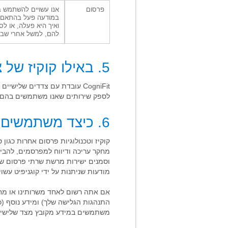
פרסום
אנו עשויים להשתמש ב
במודעה פעל בהתאם (ל
ואיך היא פעלה, או לס
להם, למשל אחרי שבי
5. באילו קוקיז של צד שלישי Cookies משתמשת?
לספק שירותים שאנו משתמשים בהם בא
6. כיצד משתמשים בקוקיז למטרות פרסום?
קוקיז וטכנולוגיות פרסום אחרות כגון 
מחקר עריכה ודיווח למפרסמים, להבין
וסמנים ישירות מרשת שרתי פרסום של 
מודעות שניתנות על ידי קוגניפיט עשוי
אם אתה רשום לאחד משרותינו או מח
התנהגות הגלישה שלך) ומידע נוסף (כמו כתובת ה-IP שלך), יקושרו על ידינ
משתמשים במידע מקובץ מצד שלישי ומ