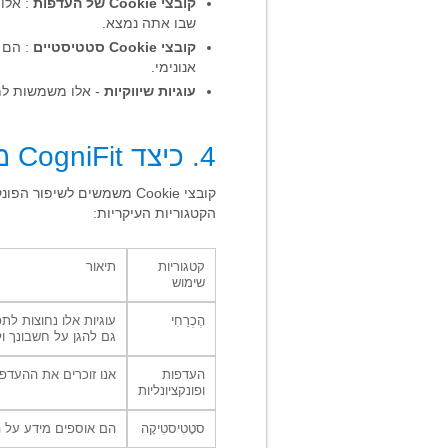
קובצי Cookie של העדפות
: אלו
שבו אתה נמצא.
קובצי Cookie סטטיסטיים
: הם ע
אנונימי.
עוגיות שיווקיות
- אלו משמשות למ
4. כיצד CogniFit משתמשת בקוקיז?
קובצי Cookie משמשים לשי
הקטגוריות העיקריות:
קטגוריות
תיאור
שימוש
הֶכְרֵחִי
גם להגן על חשבונך ול
העדפות
אנו זוכרים את ההעדפות
ופונקציונליות
סטָטִיסטִיקָה
הם אוספים מידע על ה