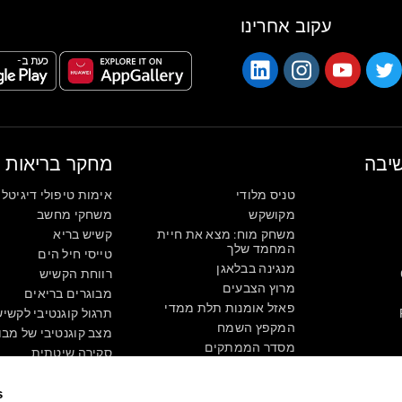
עקוב אחרינו
יבה
מחקר בריאות
טניס מלודי
אימות טיפולי דיגיטלי
מקושקש
משחקי מחשב
משחק מוח: מצא את חיית
קשיש בריא
המחמד שלך
טייסי חיל הים
מנגינה בבלאגן
רווחת הקשיש
מרוץ הצבעים
מבוגרים בריאים
פאזל אומנות תלת ממדי
תרגול קוגנטיבי לקשי
המקפץ השמח
מצב קוגנטיבי של מבו
מסדר הממתקים
סקירה שיטתית
פאזל תלת ממדי
טוקסונומיה מסוג SG4D
ספרות
s