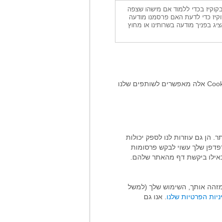
בקוקיז בכדי ללמוד אם מישהו שצפה
קיז כדי לדעת האם פרסמנו מודעה
ציג בפניך מודעה בשרותינו או מחוץ
CogniFit עובדת עם צדדים שלישיים שעשויים להגדיר עוגיות במכשיר שלך כשאתה מבקר בשירותים שלנו. קובצי Cookie אלה מאפשרים לשותפים שלנו
ר. הן גם עוזרות לנו לספק יכולות
דפדפן שלך עשוי לבקש פרסומות
 כאילו ביקשת דף מהאתר שלהם.
זהה אותך, השימוש שלך (למשל
. אנו גם