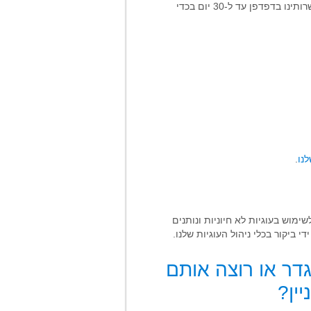
אם אינך מחובר לחשבונך בקוגניפיט בדפדפן, אנו עשויים עדיין להיות מסוגלים להמשיך ולתעד את הפעילות שלך בשרותינו בדפדפן עד ל-30 יום בכדי
.
עות Cookiebot, אנו מבקשים את הסכמתך לשימוש בעוגיות לא חיוניות ונותנים
יקור בכלי ניהול העוגיות שלנו.
גדר או רוצה אותם
ין?