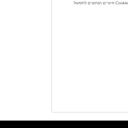
CogniFit משתמשת במערכת ניהול קובצי Cookie, בה תוכל לבחור את סוגי העוגיות שברצונך לאפשר, למעט קובצי Cookie חיוניים הנחוצים לתפעול