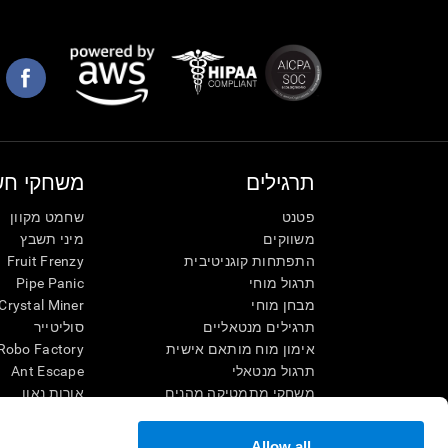
תרגילים
משחקי חש
פטנט
שחמט מקוון
משווקים
מיני תשבץ
התפתחות קוגניטיבית
Fruit Frenzy
תרגול מוחי
Pipe Panic
מבחן מוחי
Crystal Miner
תרגילים מנטאליים
סוליטייר
אימון מוח מותאם אישית
Robo Factory
תרגול מנטאלי
Ant Escape
משחקי מתמטיקה מהנים
אורות נאון
הֲבָנַת הָנִקרָא
שגע אותי
ילדים מחוננים
תשחץ ויזואלי
Allow all