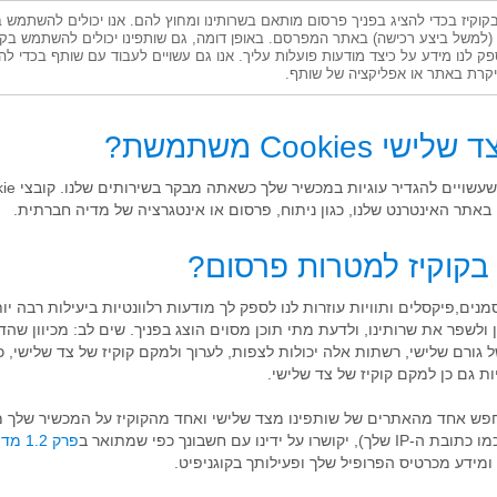
קוקיז בכדי להציג בפניך פרסום מותאם בשרותינו ומחוץ להם. אנו יכולים להשתמש 
משל ביצע רכישה) באתר המפרסם. באופן דומה, גם שותפינו יכולים להשתמש בקו
פק לנו מידע על כיצד מודעות פועלות עליך. אנו גם עשויים לעבוד עם שותף בכדי לה
קרת באתר או אפליקציה של שותף.
תר האינטרנט שלנו, כגון ניתוח, פרסום או אינטגרציה של מדיה חברתית.
סמנים,פיקסלים ותוויות עוזרות לנו לספק לך מודעות רלוונטיות ביעילות רבה יות
 ולשפר את שרותינו, ולדעת מתי תוכן מסוים הוצג בפניך. שים לב: מכיוון שה
גורם שלישי, רשתות אלה יכולות לצפות, לערוך ולמקם קוקיז של צד שלישי,
ות גם כן למקם קוקיז של צד שלישי.
פש אחד מהאתרים של שותפינו מצד שלישי ואחד מהקוקיז על המכשיר שלך מ
ו עם חשבונך כפי שמתואר ב
פרק 1.2 מדיניות הפרטיות שלנו
ידע מכרטיס הפרופיל שלך ופעילותך בקוגניפיט.