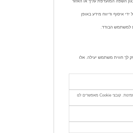
ון השפה המועדפת עליך או האזור
די איסוף ודיווח מידע באופן
ת למשתמש הבודד.
ספק לך חווית משתמש יעילה. אלו
עוגיות אלו נחוצות לתפקוד הבסיסי של האתר שלנו ואינן ניתנות לביטול. בלעדיהם, חלק מהתכונות לא יהיו זמינות. קובצי Cookie מאפשרים לנו