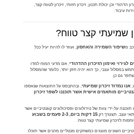
 הדהודי וכן יכולת תכנון, זיכרון חזותי, זיכרון לטווח קצר,
רות עיבוד.
ן שמיעתי קצר טווח?
כב מ
שיפור השמירה והאחסון
, ועוזר לו להיות יעיל ככל
ם לגירוי ואימון הזיכרון ההדהודי
. אם מדעי המוח למדו
מש במסלול עצבי, כך הוא יהיה חזק יותר, כלומר שהמסלול
תפר גם כן.
,
אנו נמדוד זיכרון שמיעתי
, ובהתבסס על התוצאות שנאספו
נטיביים מותאמים אישית אשר תוכננו לשפר זיכרון
 תוכננה על-ידי צוות של נוירולוגים ופסיכולוגים קוגנטיביים אשר
תאי עצב. תצטרך רק
15 דקות ביום, 2-3 פעמים בשבוע
חסות לזיכרון שמיעתי קצר טווח.
יביים השונים מוצגים כמשחקים מנטליים מהנים אשר תוכלו