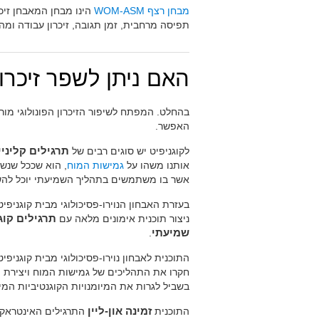
מבחן רצף WOM-ASM
הינו מבחן המאבחן זיכרון
תפיסה מרחבית, זמן תגובה, זיכרון עבודה ומהי
האם ניתן לשפר זיכרו
בהחלט. המפתח לשיפור הזיכרון הפונולוגי מור
האפשר.
לקוגניפיט יש סוגים רבים של
תרגילים קליניי
אותנו משהו על
גמישות המוח
, הוא שככל שנשת
אשר בו משתמשים בתהליך השמיעתי יוכל להש
בעזרת האבחון הנוירו-פסיכולוגי מבית קוגניפיט
ניצור תוכנית אימונים מלאה עם
תרגילים קוג
שמיעתי
.
התוכנית לאבחון נוירו-פסיכולוגי מבית קוגניפיט
חקרו את התהליכים של גמישות המוח ויצירת 
בשביל לגרות את המיומנויות הקוגנטיביות המיו
התוכנית
זמינה און-ליין
התרגילים האינטראקט