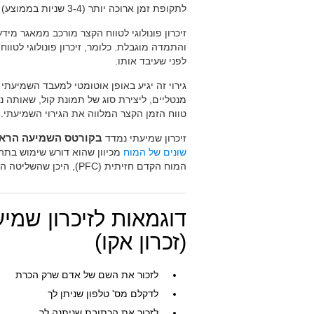
לתקופת זמן ארוכה יותר (3-4 שניות בממוצע) מאשר זיכרון חזותי.
זיכרון פונולוגי לטווח הקצר מורכב ממאגר מיד
והתמדה מוגבלת. כלומר, זיכרון פונולוגי לטוו
לפני שעיבד אותו.
גירוי זה יגיע באופן אוטומטי למעבד השמיעתי
מנטליים, ליצירת סוג של תמונת קול, שאותה 
טווח הזמן הקצר המלווה את הגירוי השמיעתי.
זיכרון שמיעתי נמדד
בקורטס השמיעה הראש
שונים של המוח
מכיוון שהוא דורש שימוש בתהל
המוח הקדם חזיתית (PFC), היכן שהשליטה הביצועית והקשורה לתשומת לב מנוטרת.
דוגמאות לזיכרון שמיע
(זכרון אקו)
לזכור את השם של אדם שרק הכרת
לדקלם מס' טלפון שניתן לך
לזכור את הכתובת שניתנה לך