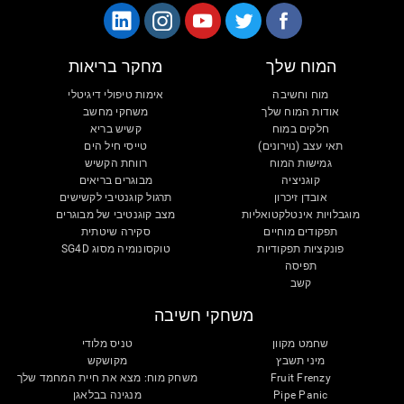
המוח שלך
מחקר בריאות
מוח וחשיבה
אימות טיפולי דיגיטלי
אודות המוח שלך
משחקי מחשב
חלקים במוח
קשיש בריא
תאי עצב (נוירונים)
טייסי חיל הים
גמישות המוח
רווחת הקשיש
קוגניציה
מבוגרים בריאים
אובדן זיכרון
תרגול קוגנטיבי לקשישים
מוגבלויות אינטלקטואליות
מצב קוגנטיבי של מבוגרים
תפקודים מוחיים
סקירה שיטתית
פונקציות תפקודיות
טוקסונומיה מסוג SG4D
תפיסה
קשב
משחקי חשיבה
שחמט מקוון
טניס מלודי
מיני תשבץ
מקושקש
Fruit Frenzy
משחק מוח: מצא את חיית המחמד שלך
Pipe Panic
מנגינה בבלאגן