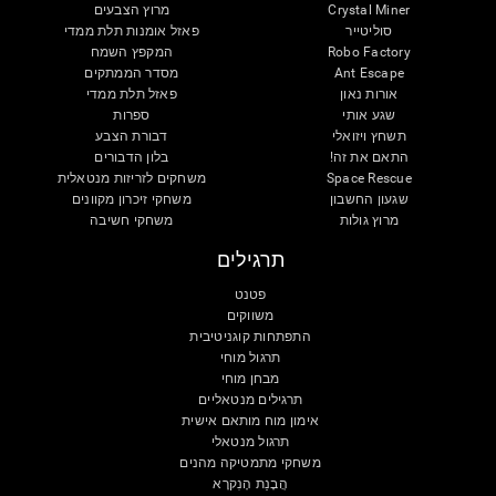
Crystal Miner
מרוץ הצבעים
סוליטייר
פאזל אומנות תלת ממדי
Robo Factory
המקפץ השמח
Ant Escape
מסדר הממתקים
אורות נאון
פאזל תלת ממדי
שגע אותי
ספרות
תשחץ ויזואלי
דבורת הצבע
התאם את זה!
בלון הדבורים
Space Rescue
משחקים לזריזות מנטאלית
שגעון החשבון
משחקי זיכרון מקוונים
מרוץ גולות
משחקי חשיבה
תרגילים
פטנט
משווקים
התפתחות קוגניטיבית
תרגול מוחי
מבחן מוחי
תרגילים מנטאליים
אימון מוח מותאם אישית
תרגול מנטאלי
משחקי מתמטיקה מהנים
הֲבָנַת הָנִקרָא