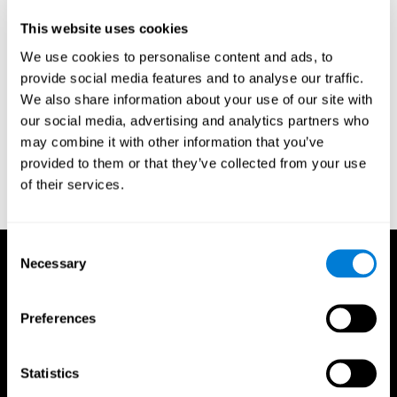
This website uses cookies
סימוכין
We use cookies to personalise content and ads, to
Evelyn Shatil, Jaroslava Mikulecká, Francesco Bellotti, Vladimír
provide social media features and to analyse our traffic.
Burěs - Novel Television-Based Cognitive Training Improves
We also share information about your use of our site with
Working Memory and Executive Function - PLoS ONE July 03,
our social media, advertising and analytics partners who
2014. 10.1371/journal.pone.0101472
may combine it with other information that you’ve
Horowitz-Kraus T, Breznitz Z. - Can the error detection
provided to them or that they’ve collected from your use
mechanism benefit from training the working memory? A
of their services.
comparison between dyslexics and controls- an ERP study -
PLoS ONE 2009; 4:7141.
Consent
Necessary
Selection
Preferences
Statistics