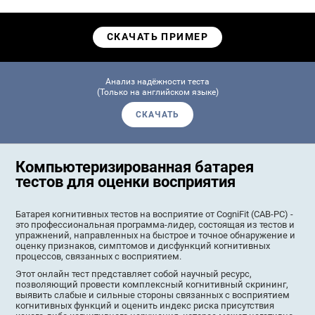
СКАЧАТЬ ПРИМЕР
Анализ надёжности теста
(Только на английском языке)
СКАЧАТЬ
Компьютеризированная батарея
тестов для оценки восприятия
Батарея когнитивных тестов на восприятие от CogniFit (CAB-PC) -
это профессиональная программа-лидер, состоящая из тестов и
упражнений, направленных на быстрое и точное обнаружение и
оценку признаков, симптомов и дисфункций когнитивных
процессов, связанных с восприятием.
Этот онлайн тест представляет собой научный ресурс,
позволяющий провести комплексный когнитивный скрининг,
выявить слабые и сильные стороны связанных с восприятием
когнитивных функций и оценить индекс риска присутствия