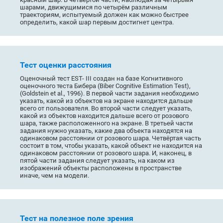
шарами, движущимися по четырём различным
траекториям, испытуемый должен как можно быстрее
определить, какой шар первым достигнет центра.
Тест оценки расстояния
Оценочный тест EST- III создан на базе Когнитивного
оценочного теста Бибера (Biber Cognitive Estimation Test),
(Goldstein et al., 1996). В первой части задания необходимо
указать, какой из объектов на экране находится дальше
всего от пользователя. Во второй части следует указать,
какой из объектов находится дальше всего от розового
шара, также расположенного на экране. В третьей части
задания нужно указать, какие два объекта находятся на
одинаковом расстоянии от розового шара. Четвёртая часть
состоит в том, чтобы указать, какой объект не находится на
одинаковом расстоянии от розового шара. И, наконец, в
пятой части задания следует указать, на каком из
изображений объекты расположены в пространстве
иначе, чем на модели.
Тест на полезное поле зрения