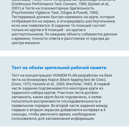
(Continuous Performance Test, Conners, 1989; Epstein et al.,
2001) и Тесте на психомоторную бдительность
(Psychomotor Vigilance Task, Dinges & Powell, 1985).
Тестируемый должен быстро нажимать на круги, которые
отображаются на экране, и игнорировать шестиугольники,
если они появляются. В задании 16 позиций состоят
только из кругов и 8 позиций - из кругов и
шестиугольников. По каждому объекту собираются данные
о времени, точности ответа и расстоянии от курсора до
центра мишени.
Тест на объём зрительной рабочей памяти
Тест на концентрацию VISMEM-PLAN разработан на базе
теста на блокировку Корси (block-tapping test de Corsi),
(Corsi, 1972; Kessels et al., 2000; Wechsler, 1945). В первой
части задания подсвечиваются некоторые круги из
заданного набора кругов. Участник теста должен
запомнить, какие круги были подсвечены, а затем
попытаться воспроизвести последовательность в
правильном порядке. Во второй части задания между
первым и вторым экраном добавляется интервал в 4
секунды, чтобы увеличить время, необходимое
пользователю для запоминания информации.