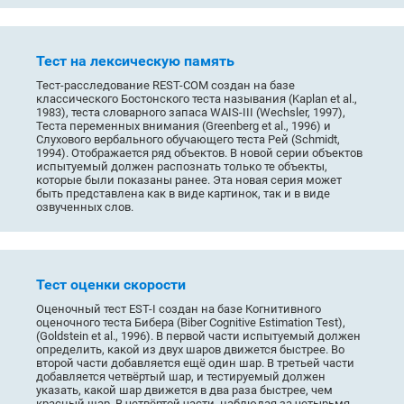
Тест на лексическую память
Тест-расследование REST-COM создан на базе
классического Бостонского теста называния (Kaplan et al.,
1983), теста словарного запаса WAIS-III (Wechsler, 1997),
Теста переменных внимания (Greenberg et al., 1996) и
Слухового вербального обучающего теста Рей (Schmidt,
1994). Отображается ряд объектов. В новой серии объектов
испытуемый должен распознать только те объекты,
которые были показаны ранее. Эта новая серия может
быть представлена как в виде картинок, так и в виде
озвученных слов.
Тест оценки скорости
Оценочный тест EST-I создан на базе Когнитивного
оценочного теста Бибера (Biber Cognitive Estimation Test),
(Goldstein et al., 1996). В первой части испытуемый должен
определить, какой из двух шаров движется быстрее. Во
второй части добавляется ещё один шар. В третьей части
добавляется четвёртый шар, и тестируемый должен
указать, какой шар движется в два раза быстрее, чем
красный шар. В четвёртой части, наблюдая за четырьмя