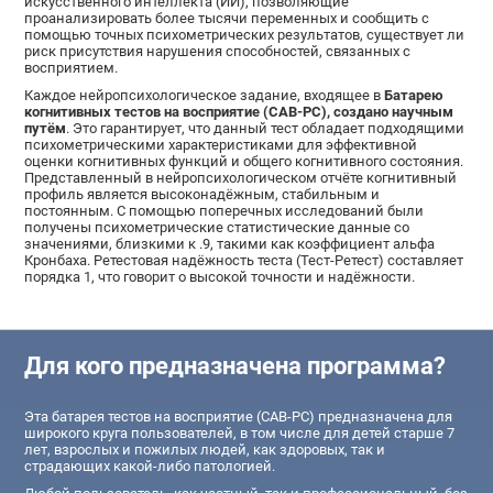
искусственного интеллекта (ИИ), позволяющие
проанализировать более тысячи переменных и сообщить с
помощью точных психометрических результатов, существует ли
риск присутствия нарушения способностей, связанных с
восприятием.
Каждое нейропсихологическое задание, входящее в
Батарею
когнитивных тестов на восприятие (CAB-PC), создано научным
путём
. Это гарантирует, что данный тест обладает подходящими
психометрическими характеристиками для эффективной
оценки когнитивных функций и общего когнитивного состояния.
Представленный в нейропсихологическом отчёте когнитивный
профиль является высоконадёжным, стабильным и
постоянным. С помощью поперечных исследований были
получены психометрические статистические данные со
значениями, близкими к .9, такими как коэффициент альфа
Кронбаха. Ретестовая надёжность теста (Тест-Ретест) составляет
порядка 1, что говорит о высокой точности и надёжности.
Для кого предназначена программа?
Эта батарея тестов на восприятие (CAB-PC) предназначена для
широкого круга пользователей, в том числе для детей старше 7
лет, взрослых и пожилых людей, как здоровых, так и
страдающих какой-либо патологией.