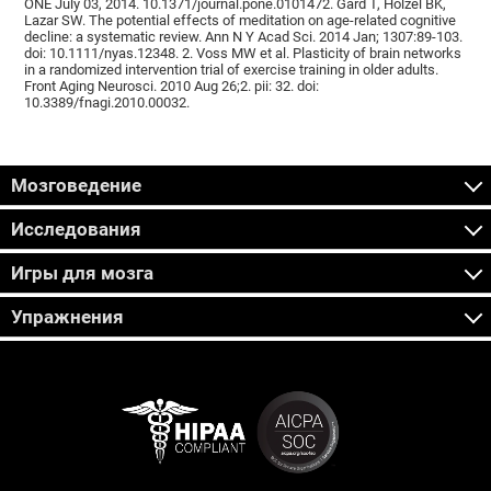
ONE July 03, 2014. 10.1371/journal.pone.0101472. Gard T, Hölzel BK,
Lazar SW. The potential effects of meditation on age-related cognitive
decline: a systematic review. Ann N Y Acad Sci. 2014 Jan; 1307:89-103.
doi: 10.1111/nyas.12348. 2. Voss MW et al. Plasticity of brain networks
in a randomized intervention trial of exercise training in older adults.
Front Aging Neurosci. 2010 Aug 26;2. pii: 32. doi:
10.3389/fnagi.2010.00032.
Мозговедение
Исследования
Игры для мозга
Упражнения