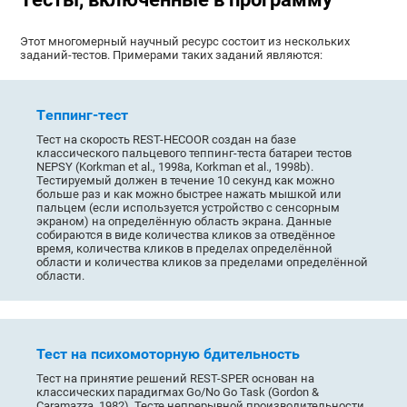
Этот многомерный научный ресурс состоит из нескольких
заданий-тестов. Примерами таких заданий являются:
Tеппинг-тест
Тест на скорость REST-HECOOR создан на базе
классического пальцевого теппинг-теста батареи тестов
NEPSY (Korkman et al., 1998a, Korkman et al., 1998b).
Тестируемый должен в течение 10 секунд как можно
больше раз и как можно быстрее нажать мышкой или
пальцем (если используется устройство с сенсорным
экраном) на определённую область экрана. Данные
собираются в виде количества кликов за отведённое
время, количества кликов в пределах определённой
области и количества кликов за пределами определённой
области.
Тест на психомоторную бдительность
Тест на принятие решений REST-SPER основан на
классических парадигмах Go/No Go Task (Gordon &
Caramazza, 1982), Тесте непрерывной производительности