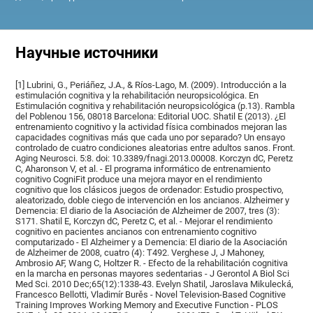
Научные источники
[1] Lubrini, G., Periáñez, J.A., & Ríos-Lago, M. (2009). Introducción a la
estimulación cognitiva y la rehabilitación neuropsicológica. En
Estimulación cognitiva y rehabilitación neuropsicológica (p.13). Rambla
del Poblenou 156, 08018 Barcelona: Editorial UOC. Shatil E (2013). ¿El
entrenamiento cognitivo y la actividad física combinados mejoran las
capacidades cognitivas más que cada uno por separado? Un ensayo
controlado de cuatro condiciones aleatorias entre adultos sanos. Front.
Aging Neurosci. 5:8. doi: 10.3389/fnagi.2013.00008. Korczyn dC, Peretz
C, Aharonson V, et al. - El programa informático de entrenamiento
cognitivo CogniFit produce una mejora mayor en el rendimiento
cognitivo que los clásicos juegos de ordenador: Estudio prospectivo,
aleatorizado, doble ciego de intervención en los ancianos. Alzheimer y
Demencia: El diario de la Asociación de Alzheimer de 2007, tres (3):
S171. Shatil E, Korczyn dC, Peretz C, et al. - Mejorar el rendimiento
cognitivo en pacientes ancianos con entrenamiento cognitivo
computarizado - El Alzheimer y a Demencia: El diario de la Asociación
de Alzheimer de 2008, cuatro (4): T492. Verghese J, J Mahoney,
Ambrosio AF, Wang C, Holtzer R. - Efecto de la rehabilitación cognitiva
en la marcha en personas mayores sedentarias - J Gerontol A Biol Sci
Med Sci. 2010 Dec;65(12):1338-43. Evelyn Shatil, Jaroslava Mikulecká,
Francesco Bellotti, Vladimír Burěs - Novel Television-Based Cognitive
Training Improves Working Memory and Executive Function - PLOS