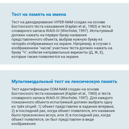
Тест на память на имена
Тест на декодирование VIPER-NAM создан на основе
Бостонского теста называния (Kaplan et al., 1983) и теста
словарного запаса WAIS-III (Wechsler, 1997). Испытуемый
должен нажать на первую букву названия
представленного объекта, выбрав нужную букву из
четырёх отображаемых на экране. Например, в случае с
изображением "часов" участник теста должен нажать на
букву "Ч", избегая неправильные варианты (Д, Ж, Е),
которые также появляются на экране.
Мультимодальный тест на лексическую память
Тест идентификации COM-NAM создан на основе
Бостонского теста называния (Kaplan et al., 1983) и теста
словарного запаса WAIS-III (Wechsler, 1997). Для каждого
показанного объекта испытуемый должен выбрать одну
из трёх опций: 1) объект представлен в задании впервые,
2) в последний раз, когда объект появлялся, его название
было произнесено вслух, или 3) в последний раз, когда
объект появлялся, он был представлен в виде
изображения.