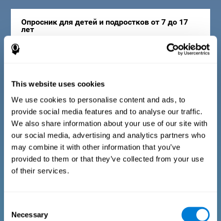
Опросник для детей и подростков от 7 до 17
лет
Состоит из серии простых вопросов, ответы на которые
должны быть заполнены куратором или специалистом,
ответственным за тестирование. Опросник включает
This website uses cookies
вопросы в таких областях, как физическое благополучие
(иметь хорошее физическое здоровье), психологическое
We use cookies to personalise content and ads, to
благополучие (нормальные когнитивные и
эмоциональные процессы) и социальное благополучие
provide social media features and to analyse our traffic.
(поддерживать здоровые отношения с окружающими
людьми). Относящиеся к каждой области вопросы
We also share information about your use of our site with
адаптированы для детей и подростков соответствующего
our social media, advertising and analytics partners who
возраста.
may combine it with other information that you’ve
provided to them or that they’ve collected from your use
of their services.
Опросник для взрослых и пожилых людей
Consent
Состоит из серии вопросов с простыми ответами, которые
Necessary
могут быть заполнены ответственным за тестирование
Selection