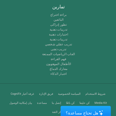
تمارين
براءة اختراع
البائعين
تطور إدراكى
تدريبات ذهنية
اختبارات ذهنية
تدريبات ذهنية
تدريب عقلي شخصي
تدريب ذهنى
العاب الرياضيات الممتعة
فهم القراءة
الأطفال الموهوبون
معارك الدماغ
اختبار الذكاء
شروط الاستخدام
السياسة الخصوصية
فريق الإدارة
غرفة أخبار CogniFit
Media Kit
كن حليفا
كن بائعًا
إتصل بنا
مساعدة
بيان إمكانية الوصول
مركز الثقة
هل تحتاج مساعدة؟