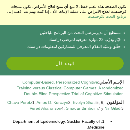
تكون الصفحة هذه للعلم فقط. لا نبيع أي منتج لعلاج الأمراض. تكون منتجات
كوجنيفيت لعلاج الأمراض على عملية الإثبات الآن. إذا كنت تهتم به، اذهب إلى
برنامج البحث لكوجنيفيت
تستطيع أن تديرمرضى البحث من البرنامج للباحثين
قيّم ودرّب 23 مهارة معرفية لمرضى دراستك
حقّق وشبّه التقدّم المعرفي للمشاركين لمعلومات دراستك
البدء الآن
الإسم الأصلي
:
Computer-Based, Personalized Cognitive
Training versus Classical Computer Games: A rondomized
.
Double-Blind Prospective Trial of Cognitive Stimulation
المؤلفون
:
5, 6,
Evelyn Shatil
2,
Amos D. Korczyn
1,
Chava Peretz
Vered Aharonson
4,
Smadar Birnboim
7 y
Nir Giladi
3.
1. Department of Epidemiology, Sackler Faculty of
Medicine.