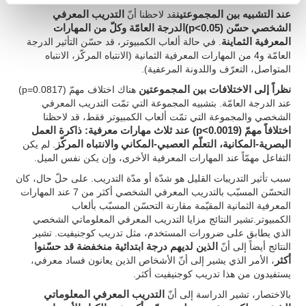
عند التشبيه بين المجموعتين
قد لاحظنا أنّ
التدريب المعرفي
الشخصي حسّن (p<0.05)الدرجة العامّة وكلّ من المهارات
المعرفية الثماينة
. في حالة ألعاب الكمبيوتر، قد حسّن التأثير الدرجة
العامّة و4 من المهارات المعرفية الثمانية (الانتباه المركّز، الانتباه
المتواصل، التعرّف واللدونة المرعفية).
نظراً إلى الاختلافات بين المجموعتين
هناك اختلاف مهمّ (p=0.0817)
عند الدرجة العامّة. بتشبيه المجموعة التي تمّت التدريب المعرفي
الشخصي والمجموعة التي تمّت ألعاب الكمبيوتر فقط، قد لاحظنا
اختلافاً مهمّ (p<0.0019) عند ثلاث مهارات معرفية: ذاكرة العمل
البصرية-المكانية، التعلّم العصبي-المكاني والانتباه المركّز
. لم يكن
التفاعل مهمّاً عند المهارات المعرفية الأخرى، وإن يكن نفس الميل.
سبب تأثير التدريبات القليل هو شدّة أو مدّة التدريب. على حلّ حال، كان
التحسّن المسبّب بالتدريب المعرفي الشخصي أكثر من 7 عند المهارات
المعرفية الثمانية المقيّمة مقارنة التحسّن المسبّب بألعاب
الكمبيوتر.تشير النتائج مزايا التدريب المعرفي المعلوماتي الشخصي
الذي يطابق على ضرورات المستخدم، مثل تدريب كوجنيفيت. تشير
النتائج أيضاً إلى أنّ
الذين لديهم درجة ابتدائية منخفضة قد حسّنوا
أكثر
، الأمر الذي يشير إلى أنّ الأشخاص الذين يعانون فساد معرفي،
يستفيدون من هذا تدريب كوجنيفيت أكثر.
بالاختصار، تشير الدراسة إلى أنّ
التدريب المعرفي المعلوماتي