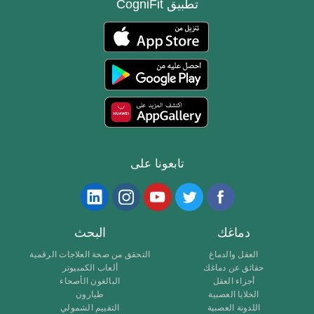
تطبيق CogniFit
تابعونا على
دماغك
البحث
العقل والدماغ
التحقق من صحة العلاجات الرقمية
حقائق عن دماغك
ألعاب الكمبيوتر
أجزاء العقل
البالغون الأصحاء
الخلايا العصبية
طيارون
اللدونة العصبية
التقييم الشمولي