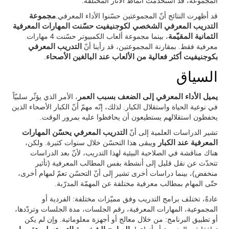
المجموعة، قد استخدمت أنماط الآثار المختلفة.
قد أظهرت النتائج أنّ المجموعتين حسّنوا الأداء المعرفي.
مجموعة
التدريب المعرفي الشخصي لكوجنيفيت حسّنت المهارات المعرفية
الثمانية المقيّمة
، بينما مجموعة ألعاب الكمبيوتر حسّنت 4 مهارات
معرفية فقط. بمقارنة المجموعتين، قد رأينا أنّ
التدريب المعرفي
بكوجنيفيت أكثر فعالية من الألعاب عند البالغين الأصحاء
.
السياق
يميل الأداء المعرفي إلى الضعف بسبب العمر
، الأمر الذي يؤثّر سلبيّاً
في نوعية الحياة واستقلال الكبار. لذلك، إنّه مهمّ أنّ الكبار الأصحاء الذين
يحفظون استقلالهم يستطيعون أن يحافظوا عليه بمرور الوقت.
تشير الدراسات العلمية إلى أنّ
التدريب المعرفي يحسّن المهارات
المعرفية عند الكبار
ويبقى هذا التحسّن خلال سنوات كثيرة. ولكن،
هناك مناقشة في الصلاحية البيئية لهذا التدريب، لأنّ بعد الدراسات
تتحدّث عن نقل قليل إلى أنشطة بفس المطالب المعرفية (تأثير
منخفض)، بينما دراسات أخرى تشير إلى أنّ التحسّن تعمّ لمهام أخرى،
حتّى المهام بمطالب معرفية مختلفة عن المهمّة المدرّبة.
عادةً، تختلف برامج التدريب وفق مميّزات مختلفة: الفردية أو
المجموعية، المهارات المعرفية، رقم الجلسات، مدة الجلسات وتردّدها،
أو تطبيق البرنامج: من خلال معالج أو أجهزة معلوماتية. وإن لم يكن