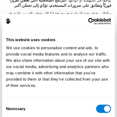
توافقا في المنهجية أو أنواعها،
البرامج الشخصية التي تعطي تقريرا
فوريّاً وتطابق على ضرورات المستخدم، تؤدّي إلى تحسّن أكبر
.
وبالتالي، هدف هذه الدراسة هو معرفة إذا كان نفعات التدريب المعرفي
الشخصي المعلوماتي أكثر من تفعات ألعاب الكمبيوتر العادية أم لا.
المنهجية
المشاركون
This website uses cookies
قد دعينا إلى المشاركة
البالغين أكبر من 50 عامّاً
الذين ذهبوا إلى
We use cookies to personalise content and ads, to
مستشفى قسم علم الأعصاب لSourasky Medical Center في تيل
provide social media features and to analyse our traffic.
أبيب. كانت
معايير الاشتمال
الرغبة في المشاركة في الدراسة، القدرة
We also share information about your use of our site with
على فهم معنى استمارة الموافقة والإمكانية للتدريب بكمبيوتر من
our social media, advertising and analytics partners who
البيت. كانت
معايير الاستثناء
الحصول على درجة أقل من 25 عند
may combine it with other information that you’ve
(MMSE (Mini Mental State Examination, تشخيص الخرف وفق
الDSM-IV، مرض باركنزون، الاكتئاب، أي اضطراب عصبي يطلب دواءً
provided to them or that they’ve collected from your use
أو اضطرابات أخرى تؤثّر في الدراسة. ولكن، كان هناك بعض مشاركون
of their services.
لا أرادوا إجراء التدريب، واستثناهم.
الإجراء
Consent
قد تم تصميم التدخّل عشوائيّ. تقسّم المشاركون إلى
مجموعة
Necessary
التدريب المعرفي
و
مجموعة ألعاب الكمبيوتر
، ولكن ما عرف
Selection
الباحثون أو المشاركون المجموعتين.