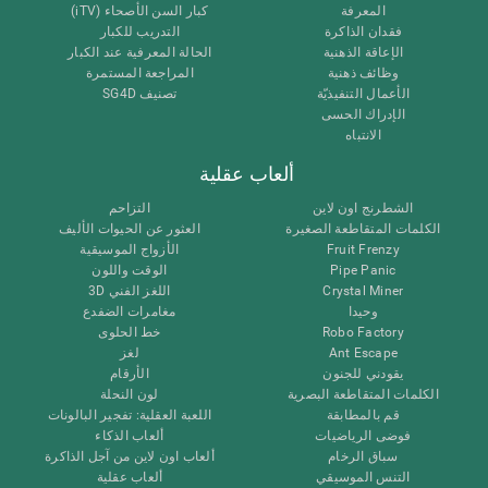
المعرفة
كبار السن الأصحاء (iTV)
فقدان الذاكرة
التدريب للكبار
الإعاقة الذهنية
الحالة المعرفية عند الكبار
وظائف ذهنية
المراجعة المستمرة
الأعمال التنفيذيّة
تصنيف SG4D
الإدراك الحسى
الانتباه
ألعاب عقلية
الشطرنج اون لاين
التزاحم
الكلمات المتقاطعة الصغيرة
العثور عن الحيوات الأليف
Fruit Frenzy
الأزواج الموسيقية
Pipe Panic
الوقت واللون
Crystal Miner
اللغز الفني 3D
وحيدا
مغامرات الضفدع
Robo Factory
خط الحلوى
Ant Escape
لغز
يقودني للجنون
الأرقام
الكلمات المتقاطعة البصرية
لون النحلة
قم بالمطابقة
اللعبة العقلية: تفجير البالونات
فوضى الرياضيات
ألعاب الذكاء
سباق الرخام
ألعاب اون لاين من آجل الذاكرة
التنس الموسيقي
ألعاب عقلية