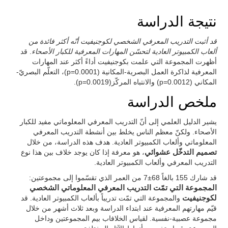
نتيجة الدراسة
قد أثبت التدريب المعرفي الشخصي لكوجنيفيت أنّه أكثر فائدة من
ألعاب الكمبيوتر العادية لتحسّن المهارات المعرفية للكبار الأصحاء
. قد
أظهرت المجموعة التي علمت بكوجنيفيت أداءً أكثر عند المهارات
المعرفية لذاكرة العمل البصرية-المكانية (p=0.0001)، التعلّم البصريّ-
المكاني (p=0.0012) والانتباه المركّز(p=0.0019).
ملخص الدراسة
يشير الدليل العلمي إلى أنّ التدريب المعرفي المعلوماتي مفيد للكبار
الأصحاء. ولكنّ معظم الناس يخلط بين أنشطة التدريب المعرفي
المعلوماتي وألعاب الكمبيوتر العادية. هدف هذه الدراسة، من خلال
تصميم التدخّل عشوائي
، هو معرفة إذا كان يوجد خلاف بين هذا نوع
التدريب المعرفي وألعاب الكمبيوتر العادية.
قد شارك 155 بالغاً 68±7 من العمر الذي تقسّموا إلى مجموعتين:
المجموعة التي تمّت التدريب المعرفي المعلوماتي الشخصي
لكوجنيفيت
والمجموعة التي تمّت تدريباً بألعاب الكمبيوتر العادية. قد
قيّم مهارتهم المعرفية عند ابتداء الدراسة وبعد ثلاث أشهر من خلال
مجموعة عصبية-نفسية. لقياس الخلافاب بيم المجموعتين وداخل