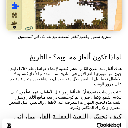
ستزيد الصور وقطع اللغز الصعبة مع تقدمك في المستوى.
لماذا تكون ألغاز محبوبة؟ - التاريخ
هناك ألغاز منذ القرن الثامن عشر كتقنية لإنشاء خرائط. عام 1767، ابتدع
جون سبلسبوري اللغز الأوّل في التاريخ. تم استخدام الألغاز كتسلية لا
للأطفال فقط، بل للبالغين خلال وقت طويل، بإنشاء صور متحدية وقطع
على مرور الوقت.
أثبتت دراسات متعددة أنّ بناء ألغاز من قبل الأطفال، فهم يتعلّمون كيف
تتلاءم القطع لإكمال صورة. تم كوجنيفيت دراسة منافع الألغاز وتطوّر
اللعبة هذه لتحدي المهارات المعرفية عند الأطفال والبالغين، مثل الفحص
البصري والإدراك المكاني وغيره.
كيف تحسّن اللعبة العقلية ألغاز مهاراتي
المعرفية؟