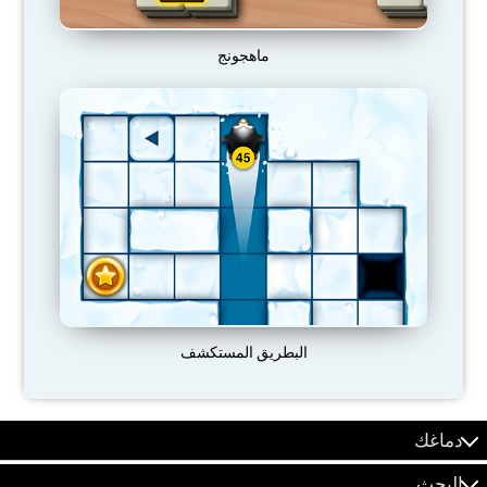
ماهجونج
البطريق المستكشف
دماغك
البحث