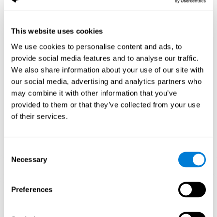
تنشّط ممارسة الألعاب مثل ألغاز لكوجنيفيت نمطا للتنشيط العصبي. إنّ
اللعب وتدريب النمط هذا باستمرار يساعد الدوائر العصبية في إعادة
التنظيم واستعادة الوظائف المعرفية الضعيفة.
This website uses cookies
قد يساعد التنبيه المستمرّ للمهارات في إنشاء نقط الاشتيباك جديدة وفي
We use cookies to personalise content and ads, to
إعادة التنظيم للدوائر العصبية وتحسّن الوظائف المعرفية. تنشّط اللعبة
provide social media features and to analyse our traffic.
العقلية ألغاز في تنبيه المهارات المتعلّقة بالفحص البصري والإدراك
المكاني.
We also share information about your use of our site with
our social media, advertising and analytics partners who
الأسبوع الأوّل
الأسبوع الثاني
الأسبوع الثالث
may combine it with other information that you’ve
provided to them or that they’ve collected from your use
of their services.
Consent
Necessary
Selection
إسقاط رسومي توجيهي للشبكات العصبية بعد 3 أسابيع.
Preferences
ما يحدث إن لم أدرّب مهاراتي المعرفية؟